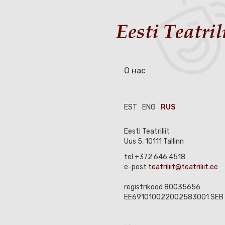
О нас
EST
ENG
RUS
Eesti Teatriliit
Uus 5, 10111 Tallinn
tel +372 646 4518
e-post
teatriliit@teatriliit.ee
registrikood 80035656
EE691010022002583001 SEB