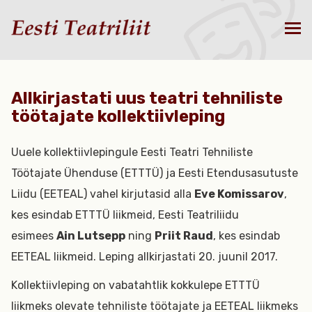
Allkirjastati uus teatri tehniliste
töötajate kollektiivleping
Uuele kollektiivlepingule Eesti Teatri Tehniliste
Töötajate Ühenduse (ETTTÜ) ja Eesti Etendusasutuste
Liidu (EETEAL) vahel kirjutasid alla
Eve Komissarov
,
kes esindab ETTTÜ liikmeid, Eesti Teatriliidu
esimees
Ain Lutsepp
ning
Priit Raud
, kes esindab
EETEAL liikmeid. Leping allkirjastati 20. juunil 2017.
Kollektiivleping on vabatahtlik kokkulepe ETTTÜ
liikmeks olevate tehniliste töötajate ja EETEAL liikmeks