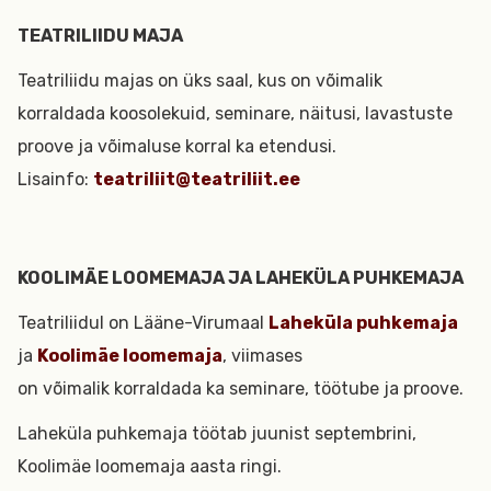
TEATRILIIDU MAJA
Teatriliidu majas on üks saal, kus on võimalik
korraldada koosolekuid, seminare, näitusi, lavastuste
proove ja võimaluse korral ka etendusi.
Lisainfo:
teatriliit@teatriliit.ee
KOOLIMÄE LOOMEMAJA JA LAHEKÜLA PUHKEMAJA
Teatriliidul on Lääne-Virumaal
Laheküla puhkemaja
ja
Koolimäe loomemaja
, viimases
on võimalik korraldada ka seminare, töötube ja proove.
Laheküla puhkemaja töötab juunist septembrini,
Koolimäe loomemaja aasta ringi.