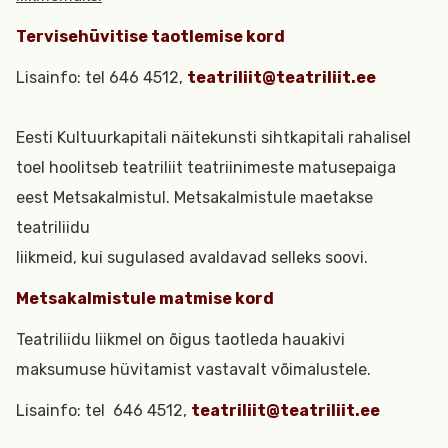
Tervisehüvitise taotlemise kord
Lisainfo: tel 646 4512,
teatriliit@teatriliit.ee
Eesti Kultuurkapitali näitekunsti sihtkapitali rahalisel
toel hoolitseb teatriliit teatriinimeste matusepaiga
eest Metsakalmistul. Metsakalmistule maetakse
teatriliidu
liikmeid, kui sugulased avaldavad selleks soovi.
Metsakalmistule matmise kord
Teatriliidu liikmel on õigus taotleda hauakivi
maksumuse hüvitamist vastavalt võimalustele.
Lisainfo: tel 646 4512,
teatriliit@teatriliit.ee