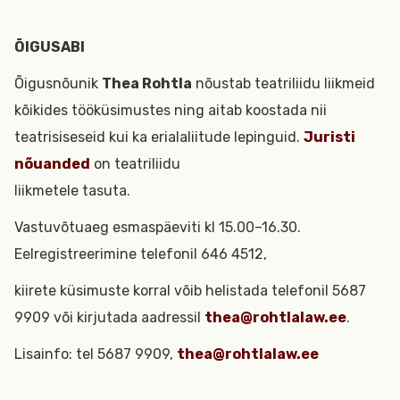
ÕIGUSABI
Õigusnõunik
Thea Rohtla
nõustab teatriliidu liikmeid
kõikides tööküsimustes ning aitab koostada nii
teatrisiseseid kui ka erialaliitude lepinguid.
Juristi
nõuanded
on teatriliidu
liikmetele tasuta.
Vastuvõtuaeg esmaspäeviti kl 15.00–16.30.
Eelregistreerimine telefonil 646 4512,
kiirete küsimuste korral võib helistada telefonil 5687
9909 või kirjutada aadressil
thea@rohtlalaw.ee
.
Lisainfo: tel 5687 9909,
thea@rohtlalaw.ee