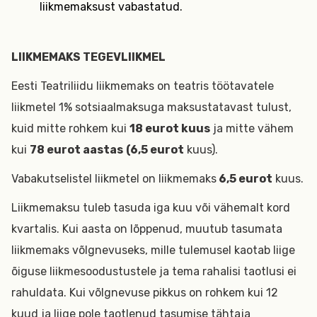
liikmemaksust vabastatud.
LIIKMEMAKS TEGEVLIIKMEL
Eesti Teatriliidu liikmemaks on teatris töötavatele
liikmetel 1% sotsiaalmaksuga maksustatavast tulust,
kuid mitte rohkem kui
18 eurot kuus
ja mitte vähem
kui
78 eurot aastas
(6,5 eurot
kuus).
Vabakutselistel liikmetel on liikmemaks
6,5 eurot
kuus.
Liikmemaksu tuleb tasuda iga kuu või vähemalt kord
kvartalis. Kui aasta on lõppenud, muutub tasumata
liikmemaks võlgnevuseks, mille tulemusel kaotab liige
õiguse liikmesoodustustele ja tema rahalisi taotlusi ei
rahuldata. Kui võlgnevuse pikkus on rohkem kui 12
kuud ja liige pole taotlenud tasumise tähtaja