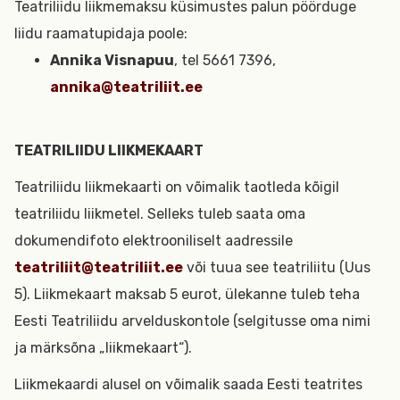
Teatriliidu liikmemaksu küsimustes palun pöörduge
liidu raamatupidaja poole:
Annika Visnapuu
, tel 5661 7396,
annika@teatriliit.ee
TEATRILIIDU LIIKMEKAART
Teatriliidu liikmekaarti on võimalik taotleda kõigil
teatriliidu liikmetel. Selleks tuleb saata oma
dokumendifoto elektrooniliselt aadressile
teatriliit@teatriliit.ee
või tuua see teatriliitu (Uus
5). Liikmekaart maksab 5 eurot, ülekanne tuleb teha
Eesti Teatriliidu arvelduskontole (selgitusse oma nimi
ja märksõna „liikmekaart“).
Liikmekaardi alusel on võimalik saada Eesti teatrites