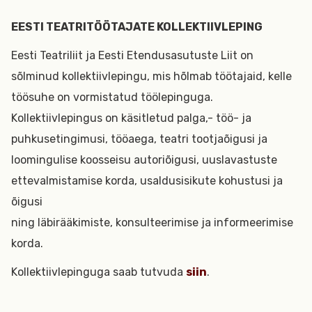
EESTI TEATRITÖÖTAJATE KOLLEKTIIVLEPING
Eesti Teatriliit ja Eesti Etendusasutuste Liit on
sõlminud kollektiivlepingu, mis hõlmab töötajaid, kelle
töösuhe on vormistatud töölepinguga.
Kollektiivlepingus on käsitletud palga,- töö- ja
puhkusetingimusi, tööaega, teatri tootjaõigusi ja
loomingulise koosseisu autoriõigusi, uuslavastuste
ettevalmistamise korda, usaldusisikute kohustusi ja
õigusi
ning läbirääkimiste, konsulteerimise ja informeerimise
korda.
Kollektiivlepinguga saab tutvuda
siin
.