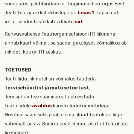
soodustusi piletihindadele. Tingimused on kirjas Eesti
Teatritöötajate kollektiivlepingu
Lisas 1
. Täpsemat
infot soodustuste kohta leiate
siit
.
Rahvusvahelise Teatriorganisatsiooni ITI liikmena
annab kaart võimaluse saada igakülgset võimalikku abi
riikides, kus on ITI keskus.
TOETUSED
Teatriliidu liikmetel on võimalus taotleda
tervisehüvitist ja matusetoetust
.
Tervisehüvitise saamiseks tuleb esitada
teatriliidule
avaldus
koos kuludokumentidega.
Hüvitise saamiseks peab olema olnud teatriliidu liige
vähemalt aasta. Samuti peab olema tasutud teatriliidu
liikmemaks.