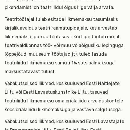
pikendamist, on teatriliidul õigus liige välja arvata.
Teatritöötajal tuleb esitada liikmemaksu tasumiseks
kirjalik avaldus teatri raamatupidajale, kes arvestab
liikmemaksu iga kuu töötasust. Kui liige töötab mujal
teatrivaldkonnas töö- või muu võlaõigusliku lepinguga
(õppejõud, muuseumitöötajad jt), tuleb tasuda
teatriliidu liikmemaksu samuti 1% sotsiaalmaksuga
maksustatavast tulust.
Vabakutselised liikmed, kes kuuluvad Eesti Näitlejate
Liitu või Eesti Lavastuskunstnike Liitu, tasuvad
teatriliidu liikmemaksu oma erialaliidu arvelduskontole
koos erialaliidu liikmemaksuga ja vastava selgitusega.
Vabakutselised liikmed, kes kuuluvad Eesti Lavastajate