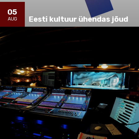
05
Eesti kultuur ühendas jõud
AUG