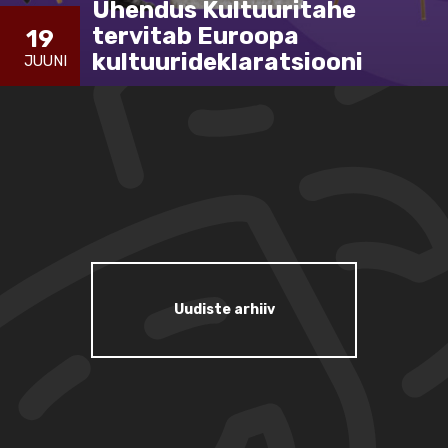
Ühendus Kultuuritahe
tervitab Euroopa
19
kultuurideklaratsiooni
JUUNI
Uudiste arhiiv