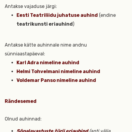
Antakse vajaduse järgi:
Eesti Teatriliidu juhatuse auhind
(endine
teatrikunsti eriauhind
)
Antakse kätte auhinnale nime andnu
sünniaastapäeval:
Karl Adra nimeline auhind
Helmi Tohvelmani nimeline auhind
Voldemar Panso nimeline auhind
Rändesemed
Olnud auhinnad:
Sõnalavastuste žürii
eriauhind
(anti välja