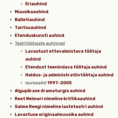
Eriauhind
Muusikaauhind
Balletiauhind
Tantsuauhind
Etenduskunsti auhind
Teatritöötajate auhinnad
Lavastust ettevalmistava töötaja
auhind
Etendust teenindava töötaja auhind
Haldus- ja administratiivtöötaja auhind
laureaadid
1997–2005
Algupärase dramaturgia auhind
Reet Neimari nimeline kriitikaauhind
Salme Reegi nimeline lasteteatri auhind
Lavastuse originaalmuusika auhind