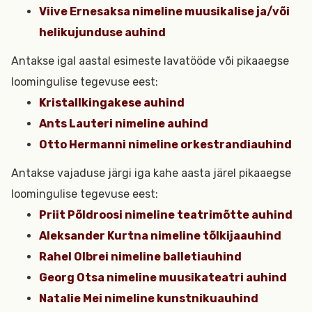
Viive Ernesaksa nimeline muusikalise ja/või
helikujunduse auhind
Antakse igal aastal esimeste lavatööde või pikaaegse
loomingulise tegevuse eest:
Kristallkingakese auhind
Ants Lauteri nimeline auhind
Otto Hermanni nimeline orkestrandiauhind
Antakse vajaduse järgi iga kahe aasta järel pikaaegse
loomingulise tegevuse eest:
Priit Põldroosi nimeline teatrimõtte auhind
Aleksander Kurtna nimeline tõlkijaauhind
Rahel Olbrei nimeline balletiauhind
Georg Otsa nimeline muusikateatri auhind
Natalie Mei nimeline kunstnikuauhind