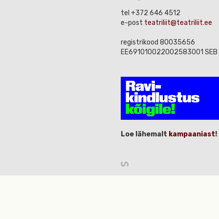
tel +372 646 4512
e-post
teatriliit@teatriliit.ee
registrikood 80035656
EE691010022002583001 SEB
Loe lähemalt
kampaaniast
!