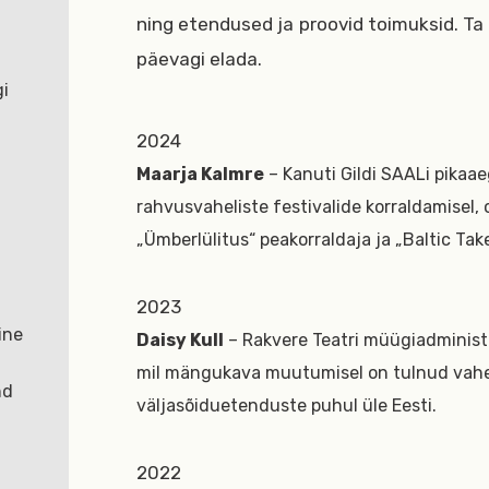
ning etendused ja proovid toimuksid. Ta 
päevagi elada.
gi
e
2024
Maarja Kalmre
– Kanuti Gildi SAALi pikaae
rahvusvaheliste festivalide korraldamisel,
„Ümberlülitus“ peakorraldaja ja „Baltic Tak
2023
ine
Daisy Kull
– Rakvere Teatri müügiadministra
mil mängukava muutumisel on tulnud vah
nd
väljasõiduetenduste puhul üle Eesti.
2022