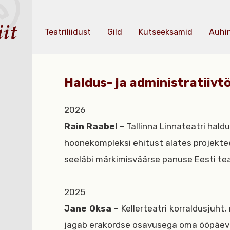
Teatriliidust
Gild
Kutseeksamid
Auhi
Haldus- ja administratiivt
2026
Rain Raabel
– Tallinna Linnateatri haldu
hoonekompleksi ehitust alates projekte
seeläbi märkimisväärse panuse Eesti tea
2025
Jane Oksa
– Kellerteatri korraldusjuht
jagab erakordse osavusega oma ööpäeva k