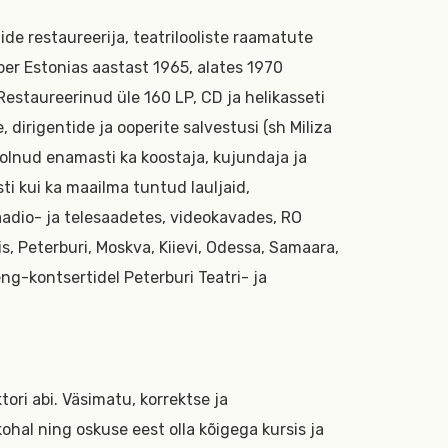
de restaureerija, teatrilooliste raamatute
er Estonias aastast 1965, alates 1970
 Restaureerinud üle 160 LP, CD ja helikasseti
e, dirigentide ja ooperite salvestusi (sh Miliza
), olnud enamasti ka koostaja, kujundaja ja
ti kui ka maailma tuntud lauljaid,
raadio- ja telesaadetes, videokavades, RO
is, Peterburi, Moskva, Kiievi, Odessa, Samaara,
g-kontsertidel Peterburi Teatri- ja
tori abi. Väsimatu, korrektse ja
ohal ning oskuse eest olla kõigega kursis ja