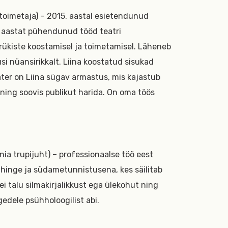
toimetaja) – 2015. aastal esietendunud
9 aastat pühendunud tööd teatri
rükiste koostamisel ja toimetamisel. Läheneb
si nüansirikkalt. Liina koostatud sisukad
ater on Liina sügav armastus, mis kajastub
ning soovis publikut harida. On oma töös
ia trupijuht) – professionaalse töö eest
vi hinge ja südametunnistusena, kes säilitab
i talu silmakirjalikkust ega ülekohut ning
dele psühholoogilist abi.