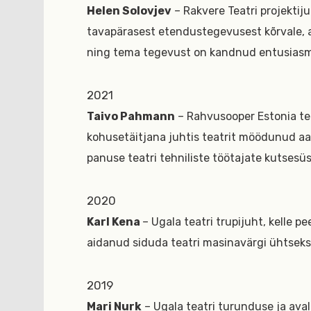
Helen Solovjev
– Rakvere Teatri projektiju
tavapärasest etendustegevusest kõrvale, al
ning tema tegevust on kandnud entusiasm, 
2021
Taivo Pahmann
– Rahvusooper Estonia teh
kohusetäitjana juhtis teatrit möödunud aa
panuse teatri tehniliste töötajate kutsesü
2020
Karl Kena
– Ugala teatri trupijuht, kelle p
aidanud siduda teatri masinavärgi ühtseks l
2019
Mari Nurk
– Ugala teatri turunduse ja aval