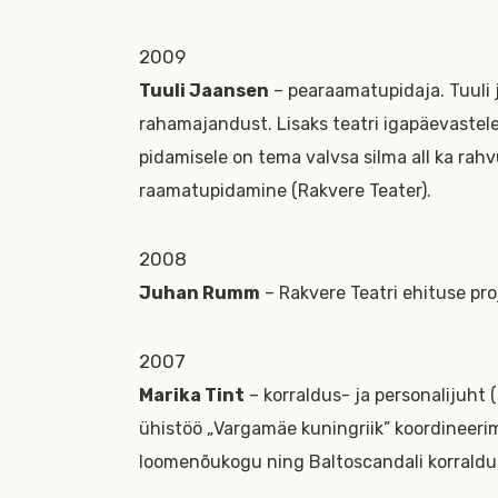
2009
Tuuli Jaansen
– pearaamatupidaja. Tuuli j
rahamajandust. Lisaks teatri igapäevaste
pidamisele on tema valvsa silma all ka rahv
raamatupidamine (Rakvere Teater).
2008
Juhan Rumm
– Rakvere Teatri ehituse pro
2007
Marika Tint
– korraldus- ja personalijuht (
ühistöö „Vargamäe kuningriik” koordineerim
loomenõukogu ning Baltoscandali korraldus