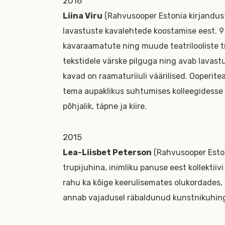
2016
Liina Viru
(Rahvusooper Estonia kirjandus
lavastuste kavalehtede koostamise eest. 
kavaraamatute ning muude teatrilooliste t
tekstidele värske pilguga ning avab lavastu
kavad on raamaturiiuli väärilised. Ooperite
tema aupaklikus suhtumises kolleegidesse 
põhjalik, täpne ja kiire.
2015
Lea-Liisbet Peterson
(Rahvusooper Eston
trupijuhina, inimliku panuse eest kollektii
rahu ka kõige keerulisemates olukordades, e
annab vajadusel räbaldunud kunstnikuhinge