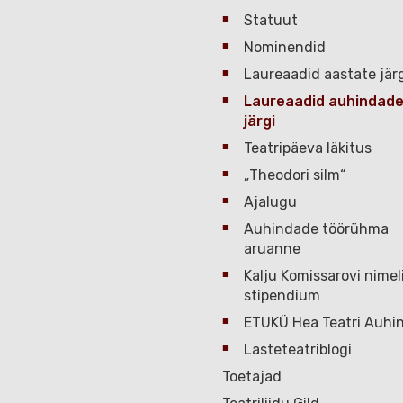
Statuut
Nominendid
Laureaadid aastate jär
Laureaadid auhindad
järgi
Teatripäeva läkitus
„Theodori silm“
Ajalugu
Auhindade töörühma
aruanne
Kalju Komissarovi nimel
stipendium
ETUKÜ Hea Teatri Auhi
Lasteteatriblogi
Toetajad