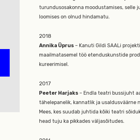
turundusosakonna moodustamises, selle ju
loomises on olnud hindamatu.
2018
Annika Üprus
– Kanuti Gildi SAALi projek
maailmatasemel töö etenduskunstide prod
kureerimisel.
2017
Peeter Harjaks
– Endla teatri bussijuht a
tähelepanelik, kannatlik ja usaldusväärne n
Mees, kes suudab juhtida kõiki teatri sõidu
head tuju ka pikkades väljasõitudes.