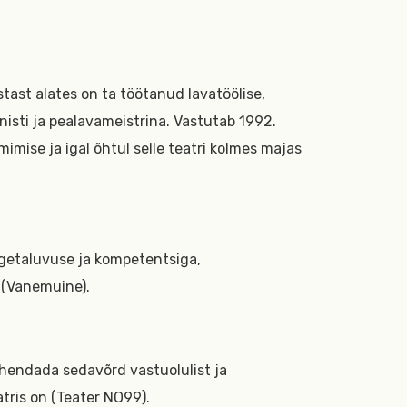
stast alates on ta töötanud lavatöölise,
nisti ja pealavameistrina. Vastutab 1992.
imise ja igal õhtul selle teatri kolmes majas
ngetaluvuse ja kompetentsiga,
(Vanemuine).
hendada sedavõrd vastuolulist ja
atris on (Teater NO99).