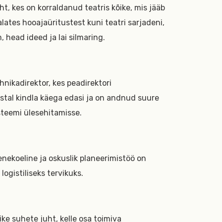
ht, kes on korraldanud teatris kõike, mis jääb
ates hooajaüritustest kuni teatri sarjadeni,
head ideed ja lai silmaring.
nikadirektor, kes peadirektori
stal kindla käega edasi ja on andnud suure
steemi ülesehitamisse.
eenekoeline ja oskuslik planeerimistöö on
ogistiliseks tervikuks.
ike suhete juht, kelle osa toimiva