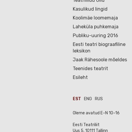
Teatriliidu Gild
Kasulikud lingid
Koolimäe loomemaja
Laheküla puhkemaja
Publiku-uuring 2016
Eesti teatri biograafiline
leksikon
Jaak Rähesoole mõeldes
Teenides teatrit
Esileht
EST
ENG
RUS
Oleme avatud E–N 10–16
Eesti Teatriliit
Uus 5, 10111 Tallinn