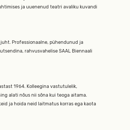
htimises ja uuenenud teatri avaliku kuvandi
tijuht. Professionaalne, pühendunud ja
utsendina, rahvusvahelise SAAL Biennaali
astast 1964. Kolleegina vastutulelik,
ing alati nõus nii sõna kui teoga aitama.
keid ja hoida neid laitmatus korras ega kaota