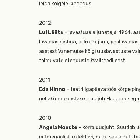
leida kõigele lahendus.
2012
Lui Lääts
– lavastusala juhataja. 1964. aa
lavamasinistina, pillikandjana, pealavamasi
aastast Vanemuise kõigi uuslavastuste valm
toimuvate etenduste kvaliteedi eest.
2011
Eda Hinno
– teatri igapäevatöös kõrge pi
neljakümneaastase trupijuhi-kogemusega 
2010
Angela Mooste
– korraldusjuht. Suudab ü
mitmenäolist kollektiivi, nagu see ainult te