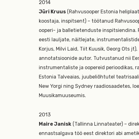
2014
Jüri Kruus
(Rahvusooper Estonia heliplaati
koostaja, inspitsent) – töötanud Rahvusoop
ooperi- ja balletietenduste inspitsiendina.
eesti lauljate, näitlejate, instrumentalistid
Korjus, Milvi Laid, Tiit Kuusik, Georg Ots jt
annotatsioonide autor. Tutvustanud nii Ees
instrumentaliste ja oopereid perioodikas, 
Estonia Talveaias, juubeliõhtutel teatrisaal
New Yorgi ning Sydney raadiosaadetes, loen
Muusikamuuseumis.
2013
Maire Janisk
(Tallinna Linnateater) – direk
ennastsalgava töö eest direktori abi ametik