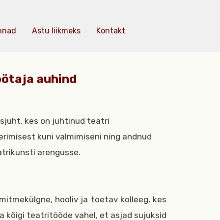
nnad
Astu liikmeks
Kontakt
öötaja auhind
sjuht, kes on juhtinud teatri
erimisest kuni valmimiseni ning andnud
trikunsti arengusse.
, mitmekülgne, hooliv ja toetav kolleeg, kes
õigi teatritööde vahel, et asjad sujuksid