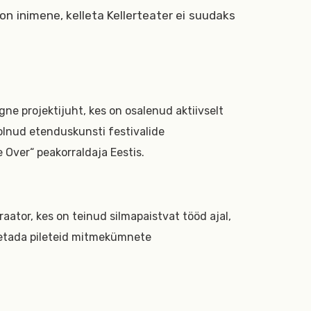
on inimene, kelleta Kellerteater ei suudaks
gne projektijuht, kes on osalenud aktiivselt
 olnud etenduskunsti festivalide
e Over“ peakorraldaja Eestis.
ator, kes on teinud silmapaistvat tööd ajal,
etada pileteid mitmekümnete