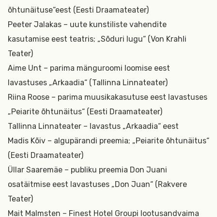
õhtunäituse“eest (Eesti Draamateater)
Peeter Jalakas – uute kunstiliste vahendite
kasutamise eest teatris; „Sõduri lugu“ (Von Krahli
Teater)
Aime Unt – parima mänguroomi loomise eest
lavastuses „Arkaadia“ (Tallinna Linnateater)
Riina Roose – parima muusikakasutuse eest lavastuses
„Peiarite õhtunäitus“ (Eesti Draamateater)
Tallinna Linnateater – lavastus „Arkaadia“ eest
Madis Kõiv – algupärandi preemia; „Peiarite õhtunäitus“
(Eesti Draamateater)
Üllar Saaremäe – publiku preemia Don Juani
osatäitmise eest lavastuses „Don Juan“ (Rakvere
Teater)
Mait Malmsten – Finest Hotel Groupi lootusandvaima