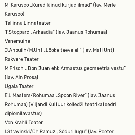
M. Karusoo „Kured läinud kurjad ilmad” (lav. Merle
Karusoo)
Tallinna Linnateater
T.Stoppard „Arkaadia” (lav. Jaanus Rohumaa)
Vanemuine
J.Anouilh/M.Unt „Lõoke taeva all” (lav. Mati Unt)
Rakvere Teater
M.Frisch „ Don Juan ehk Armastus geomeetria vastu”
(lav. Ain Prosa)
Ugala Teater
E.L.Masters/Rohumaa „Spoon River” (lav. Jaanus
Rohumaa) (Viljandi Kultuurikolledži teatrikateedri
diplomilavastus)
Von Krahli Teater
I.Stravinski/Ch.Ramuz „Sõduri lugu” (lav. Peeter