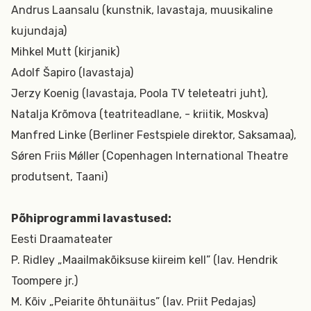
Andrus Laansalu (kunstnik, lavastaja, muusikaline
kujundaja)
Mihkel Mutt (kirjanik)
Adolf Šapiro (lavastaja)
Jerzy Koenig (lavastaja, Poola TV teleteatri juht),
Natalja Krõmova (teatriteadlane, - kriitik, Moskva)
Manfred Linke (Berliner Festspiele direktor, Saksamaa),
Sǿren Friis Mǿller (Copenhagen International Theatre
produtsent, Taani)
Põhiprogrammi lavastused:
Eesti Draamateater
P. Ridley „Maailmakõiksuse kiireim kell” (lav. Hendrik
Toompere jr.)
M. Kõiv „Peiarite õhtunäitus” (lav. Priit Pedajas)