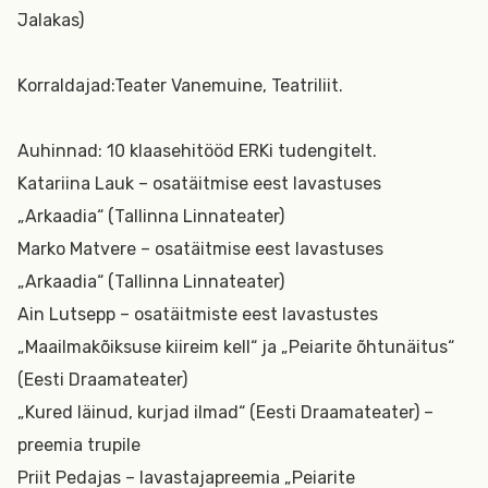
Jalakas)
Korraldajad:Teater Vanemuine, Teatriliit.
Auhinnad: 10 klaasehitööd ERKi tudengitelt.
Katariina Lauk – osatäitmise eest lavastuses
„Arkaadia“ (Tallinna Linnateater)
Marko Matvere – osatäitmise eest lavastuses
„Arkaadia“ (Tallinna Linnateater)
Ain Lutsepp – osatäitmiste eest lavastustes
„Maailmakõiksuse kiireim kell“ ja „Peiarite õhtunäitus“
(Eesti Draamateater)
„Kured läinud, kurjad ilmad“ (Eesti Draamateater) –
preemia trupile
Priit Pedajas – lavastajapreemia „Peiarite