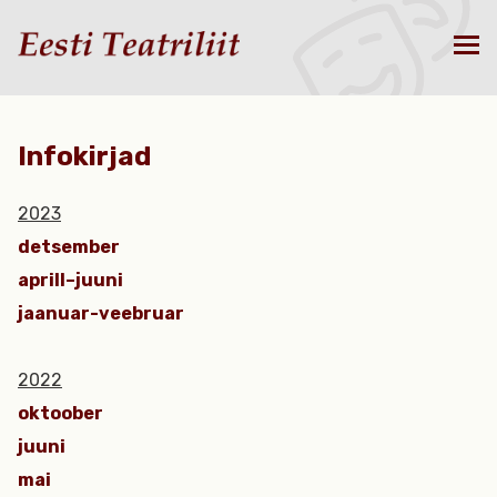
Infokirjad
2023
detsember
aprill–juuni
jaanuar-veebruar
2022
oktoober
juuni
mai