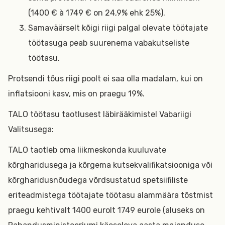
(1400 € à 1749 € on 24,9% ehk 25%).
Samaväärselt kõigi riigi palgal olevate töötajate
töötasuga peab suurenema vabakutseliste
töötasu.
Protsendi tõus riigi poolt ei saa olla madalam, kui on
inflatsiooni kasv, mis on praegu 19%.
TALO töötasu taotlusest läbirääkimistel Vabariigi
Valitsusega:
TALO taotleb oma liikmeskonda kuuluvate
kõrgharidusega ja kõrgema kutsekvalifikatsiooniga või
kõrgharidusnõudega võrdsustatud spetsiifiliste
eriteadmistega töötajate töötasu alammäära tõstmist
praegu kehtivalt 1400 eurolt 1749 eurole (aluseks on