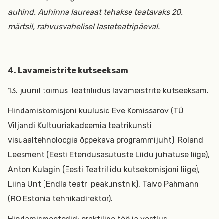
auhind. Auhinna laureaat tehakse teatavaks 20.
märtsil, rahvusvahelisel lasteteatripäeval.
4. Lavameistrite kutseeksam
13. juunil toimus Teatriliidus lavameistrite kutseeksam.
Hindamiskomisjoni kuulusid Eve Komissarov (TÜ
Viljandi Kultuuriakadeemia teatrikunsti
visuaaltehnoloogia õppekava programmijuht), Roland
Leesment (Eesti Etendusasutuste Liidu juhatuse liige),
Anton Kulagin (Eesti Teatriliidu kutsekomisjoni liige),
Liina Unt (Endla teatri peakunstnik), Taivo Pahmann
(RO Estonia tehnikadirektor).
Hindamismeetodid: praktiline töö ja vestlus.