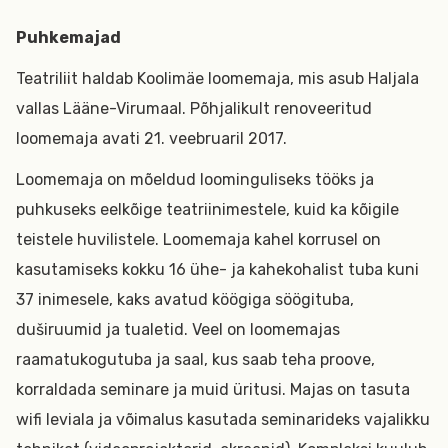
Puhkemajad
Teatriliit haldab Koolimäe loomemaja, mis asub Haljala
vallas Lääne-Virumaal. Põhjalikult renoveeritud
loomemaja avati 21. veebruaril 2017.
Loomemaja on mõeldud loominguliseks tööks ja
puhkuseks eelkõige teatriinimestele, kuid ka kõigile
teistele huvilistele. Loomemaja kahel korrusel on
kasutamiseks kokku 16 ühe- ja kahekohalist tuba kuni
37 inimesele, kaks avatud köögiga söögituba,
duširuumid ja tualetid. Veel on loomemajas
raamatukogutuba ja saal, kus saab teha proove,
korraldada seminare ja muid üritusi. Majas on tasuta
wifi leviala ja võimalus kasutada seminarideks vajalikku