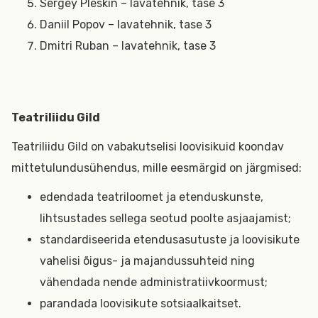
Sergey Pleskin – lavatehnik, tase 3
Daniil Popov – lavatehnik, tase 3
Dmitri Ruban – lavatehnik, tase 3
Teatriliidu Gild
Teatriliidu Gild on vabakutselisi loovisikuid koondav
mittetulundusühendus, mille eesmärgid on järgmised:
edendada teatriloomet ja etenduskunste,
lihtsustades sellega seotud poolte asjaajamist;
standardiseerida etendusasutuste ja loovisikute
vahelisi õigus- ja majandussuhteid ning
vähendada nende administratiivkoormust;
parandada loovisikute sotsiaalkaitset.