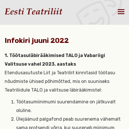
Infokiri juuni 2022
1. Töötasuläbirääkimised TALO ja Vabariigi
Valitsuse vahel 2023. aastaks
Etendusasutuste Liit ja Teatriliit kinnitasid töötasu
nõudmiste ühised põhimõtted, mis on suuniseks
Teatriliidule TALO ja valitsuse läbirääkimistel:
Töötasumiinimumi suurendamine on jätkuvalt
oluline.
Ülejäänud palgafond peab suurenema vähemalt
sama protsendi võrra, kui suureneb miinimum