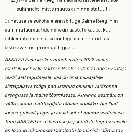
jätta Salme Reegi nim auhind lastelavastuste
auhinnaks, mitte muuta auhinna statuuti.
Juhatuse seisukohale annab tuge Salme Reegi nim
auhinna laureaatide nimekiri aastate kaupa, kus
rohkemate nominatsioonidega on hinnatud just
lastelavastusi ja nende tegijaid.
ASSITEJ Eesti keskus annab alates 2022. aasta
märtsikuust välja Väikese Printsi auhinda noore vaataja
teatri alal tegutsejale, kes on oma pikaajalise
silmapaistva tööga panustanud oluliselt valdkonna
arengusse ja maine tõstmisesse. Auhinna eesmärk on
väärtustada teatritegijate tähelepanelikku, hoolivat,
loominguliselt julget ja ausat suhet noorde vaatajasse.
Tänu ASSITEJ eesti keskuse järjekindlale tegutsemisele
on loodud pikaaegset lasteteatri teenimist väärtustav