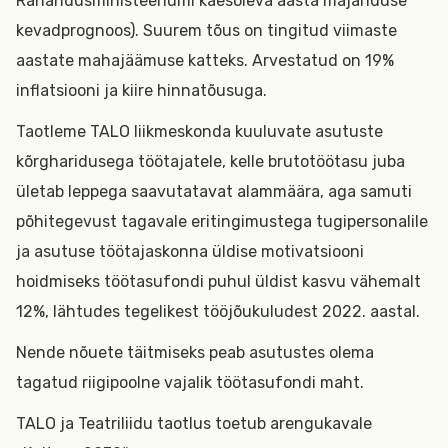
Rahandusministeeriumi käesoleva aasta majanduse
kevadprognoos). Suurem tõus on tingitud viimaste
aastate mahajäämuse katteks. Arvestatud on 19%
inflatsiooni ja kiire hinnatõusuga.
Taotleme TALO liikmeskonda kuuluvate asutuste
kõrgharidusega töötajatele, kelle brutotöötasu juba
ületab leppega saavutatavat alammäära, aga samuti
põhitegevust tagavale eritingimustega tugipersonalile
ja asutuse töötajaskonna üldise motivatsiooni
hoidmiseks töötasufondi puhul üldist kasvu vähemalt
12%, lähtudes tegelikest tööjõukuludest 2022. aastal.
Nende nõuete täitmiseks peab asutustes olema
tagatud riigipoolne vajalik töötasufondi maht.
TALO ja Teatriliidu taotlus toetub arengukavale