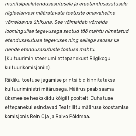
munitsipaaletendusasutusele ja eraetendusasutusele
riigieelarvest määratavate toetuste omavaheline
võrreldavus ühikuna. See võimaldab võrrelda
loomingulise tegevusega seotud töö mahtu nimetatud
etendusasutuse tegevuses ning sellega seoses ka
nende etendusasutuste toetuse mahtu.
(Kultuuriministeeriumi ettepanekust Riigikogu
kultuurikomisjonile).
Riikliku toetuse jagamise printsiibid kinnitatakse
kultuuriministri määrusega. Määrus peab saama
üksmeelse heakskiidu kõigilt pooltelt. Juhatuse
ettepanekul esindavad Teatriliitu määruse koostamise
komisjonis Rein Oja ja Raivo Põldmaa.