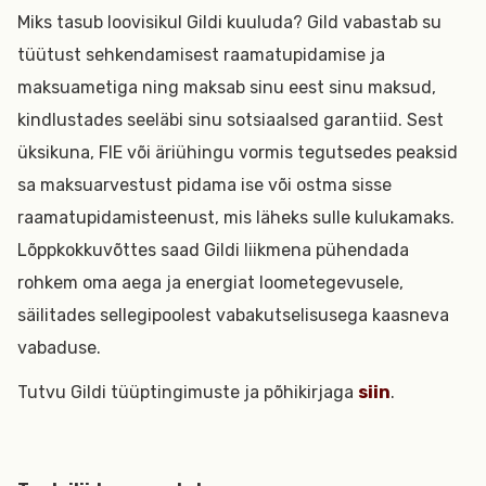
Miks tasub loovisikul Gildi kuuluda? Gild vabastab su
tüütust sehkendamisest raamatupidamise ja
maksuametiga ning maksab sinu eest sinu maksud,
kindlustades seeläbi sinu sotsiaalsed garantiid. Sest
üksikuna, FIE või äriühingu vormis tegutsedes peaksid
sa maksuarvestust pidama ise või ostma sisse
raamatupidamisteenust, mis läheks sulle kulukamaks.
Lõppkokkuvõttes saad Gildi liikmena pühendada
rohkem oma aega ja energiat loometegevusele,
säilitades sellegipoolest vabakutselisusega kaasneva
vabaduse.
Tutvu Gildi tüüptingimuste ja põhikirjaga
siin
.