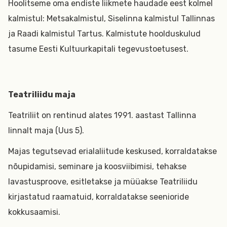
Hoolitseme oma endiste liikmete haudade eest kolmel
kalmistul: Metsakalmistul, Siselinna kalmistul Tallinnas
ja Raadi kalmistul Tartus. Kalmistute hoolduskulud
tasume Eesti Kultuurkapitali tegevustoetusest.
Teatriliidu maja
Teatriliit on rentinud alates 1991. aastast Tallinna
linnalt maja (Uus 5).
Majas tegutsevad erialaliitude keskused, korraldatakse
nõupidamisi, seminare ja koosviibimisi, tehakse
lavastusproove, esitletakse ja müüakse Teatriliidu
kirjastatud raamatuid, korraldatakse seenioride
kokkusaamisi.