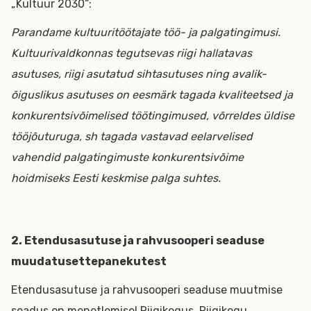
„Kultuur 2030“:
Parandame kultuuritöötajate töö- ja palgatingimusi.
Kultuurivaldkonnas tegutsevas riigi hallatavas
asutuses, riigi asutatud sihtasutuses ning avalik-
õiguslikus asutuses on eesmärk tagada kvaliteetsed ja
konkurentsivõimelised töötingimused, võrreldes üldise
tööjõuturuga, sh tagada vastavad eelarvelised
vahendid palgatingimuste konkurentsivõime
hoidmiseks Eesti keskmise palga suhtes.
2. Etendusasutuse ja rahvusooperi seaduse
muudatusettepanekutest
Etendusasutuse ja rahvusooperi seaduse muutmise
seadus on menetlemisel Riigikogus. Riigikogu