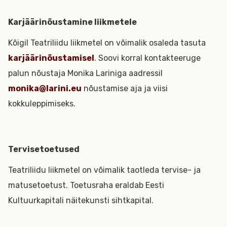
Karjäärinõustamine liikmetele
Kõigil Teatriliidu liikmetel on võimalik osaleda tasuta
karjäärinõustamisel
. Soovi korral kontakteeruge
palun nõustaja Monika Lariniga aadressil
monika@larini.eu
nõustamise aja ja viisi
kokkuleppimiseks.
Tervisetoetused
Teatriliidu liikmetel on võimalik taotleda tervise- ja
matusetoetust. Toetusraha eraldab Eesti
Kultuurkapitali näitekunsti sihtkapital.