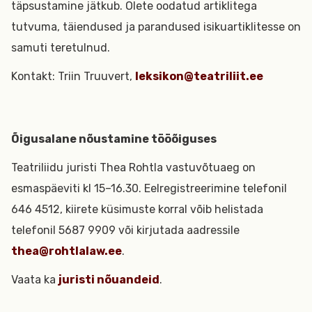
täpsustamine jätkub. Olete oodatud artiklitega
tutvuma, täiendused ja parandused isikuartiklitesse on
samuti teretulnud.
Kontakt: Triin Truuvert,
leksikon@teatriliit.ee
Õigusalane nõustamine tööõiguses
Teatriliidu juristi Thea Rohtla vastuvõtuaeg on
esmaspäeviti kl 15–16.30. Eelregistreerimine telefonil
646 4512, kiirete küsimuste korral võib helistada
telefonil 5687 9909 või kirjutada aadressile
thea@rohtlalaw.ee
.
Vaata ka
juristi nõuandeid
.