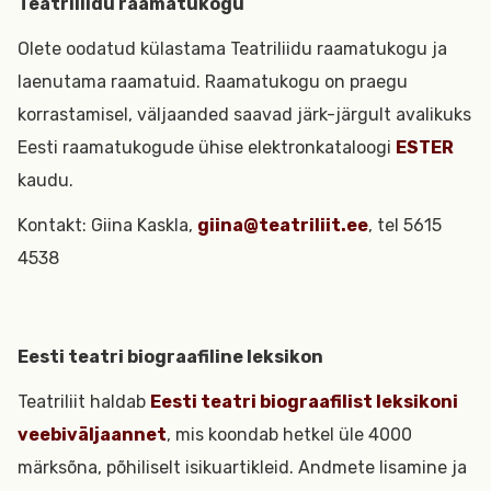
Teatriliidu raamatukogu
Olete oodatud külastama Teatriliidu raamatukogu ja
laenutama raamatuid. Raamatukogu on praegu
korrastamisel, väljaanded saavad järk-järgult avalikuks
Eesti raamatukogude ühise elektronkataloogi
ESTER
kaudu.
Kontakt: Giina Kaskla,
giina@teatriliit.ee
, tel 5615
4538
Eesti teatri biograafiline leksikon
Teatriliit haldab
Eesti teatri biograafilist leksikoni
veebiväljaannet
, mis koondab hetkel üle 4000
märksõna, põhiliselt isikuartikleid. Andmete lisamine ja