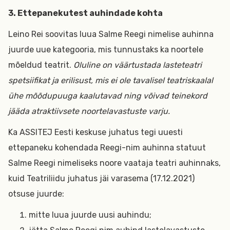
3. Ettepanekutest auhindade kohta
Leino Rei soovitas luua Salme Reegi nimelise auhinna
juurde uue kategooria, mis tunnustaks ka noortele
mõeldud teatrit.
Oluline on väärtustada lasteteatri
spetsiifikat ja erilisust, mis ei ole tavalisel teatriskaalal
ühe mõõdupuuga kaalutavad ning võivad teinekord
jääda atraktiivsete noortelavastuste varju.
Ka ASSITEJ Eesti keskuse juhatus tegi uuesti
ettepaneku kohendada Reegi-nim auhinna statuut
Salme Reegi nimeliseks noore vaataja teatri auhinnaks,
kuid Teatriliidu juhatus jäi varasema (17.12.2021)
otsuse juurde:
mitte luua juurde uusi auhindu;