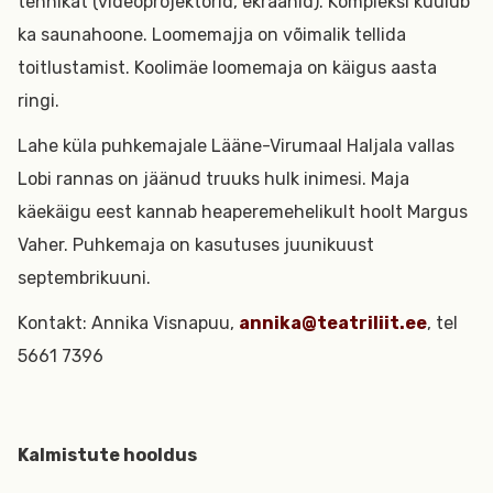
tehnikat (videoprojektorid, ekraanid). Kompleksi kuulub
ka saunahoone. Loomemajja on võimalik tellida
toitlustamist. Koolimäe loomemaja on käigus aasta
ringi.
Lahe küla puhkemajale Lääne-Virumaal Haljala vallas
Lobi rannas on jäänud truuks hulk inimesi. Maja
käekäigu eest kannab heaperemehelikult hoolt Margus
Vaher. Puhkemaja on kasutuses juunikuust
septembrikuuni.
Kontakt: Annika Visnapuu,
annika@teatriliit.ee
, tel
5661 7396
Kalmistute hooldus