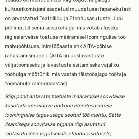
kultuurikomisjoni saadetud muudatusettepanekutest
on arvestatud Teatriliidu ja Etendusasutuste Liidu
põhimõttelisema seisukohaga, mis võtab aluseks
riigieelarvelise toetuse määramisel loomingulise töö
mahupõhisuse, inimtööaasta ehk AITA-põhise
rahastamismudeli. (AITA on uuslavastuste
väljatoomiseks ja lavastuste esitamiseks vajaliku
tööhulga mõõtühik, mis vastab täistööajaga töötaja
töömahule kalendriaastas).
Riigi poolt antavate toetuste määramisel soovitakse
kasutada võrreldava ühikuna etendusasutuse
loomingulise tegevusega seotud töö mahtu. Sätte
lisamisega soovitakse tagada riigi asutatud
sihtasutusena tegutsevale etendusasutusele,