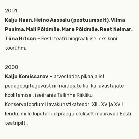
2001
Kalju Haan, Heino Aassalu (postuumselt), Vilma
Paalma, Mall Põldmäe, Mare Põldmäe, Reet Neimar,
Tiina Ritson
– Eesti teatri biograafilise leksikoni
töörühm.
2000
Kalju Komissarov
– arvestades pikaajalist
pedagoogitegevust nii näitlejate kui ka lavastajate
koolitamisel, iseäranis Tallinna Riikliku
Konservatooriumi lavakunstikateedri XIII, XV ja XVII
lendu, mille lõpetanud praegu oluliselt määravad Eesti
teatripilti.