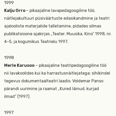
1999
Kalju Orro
– pikaajaline lavapedagoogiline töö,
näitlejakultuuri püsiväärtuste edasikandmine ja teatri
ajalooliste materjalide talletamine, pidades silmas
publikatsioone ajakirjas „Teater. Muusika. Kino” 1998, nr.
4–5, ja kogumikus Teatrielu 1997.
1998
Merle Karusoo
– pikaajaline teatripedagoogiline töö
nii lavakoolides kui ka harrastusnäitlejatega; sihikindel
tegevus dokumentaalteatri laadis; Voldemar Panso
pärandi uurimine ja raamat „Kured läinud, kurjad
ilmad” (1997).
1997