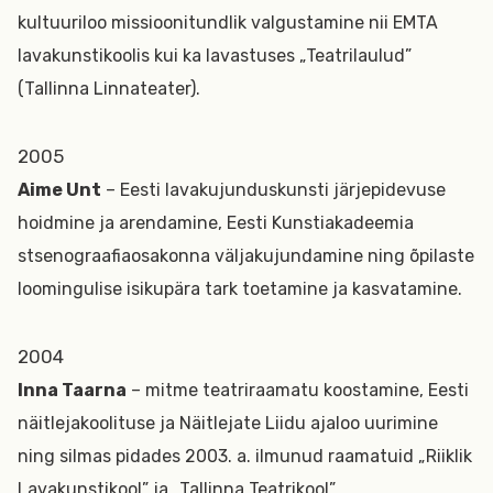
kultuuriloo missioonitundlik valgustamine nii EMTA
lavakunstikoolis kui ka lavastuses „Teatrilaulud”
(Tallinna Linnateater).
2005
Aime Unt
– Eesti lavakujunduskunsti järjepidevuse
hoidmine ja arendamine, Eesti Kunstiakadeemia
stsenograafiaosakonna väljakujundamine ning õpilaste
loomingulise isikupära tark toetamine ja kasvatamine.
2004
Inna Taarna
– mitme teatriraamatu koostamine, Eesti
näitlejakoolituse ja Näitlejate Liidu ajaloo uurimine
ning silmas pidades 2003. a. ilmunud raamatuid „Riiklik
Lavakunstikool” ja „Tallinna Teatrikool”.