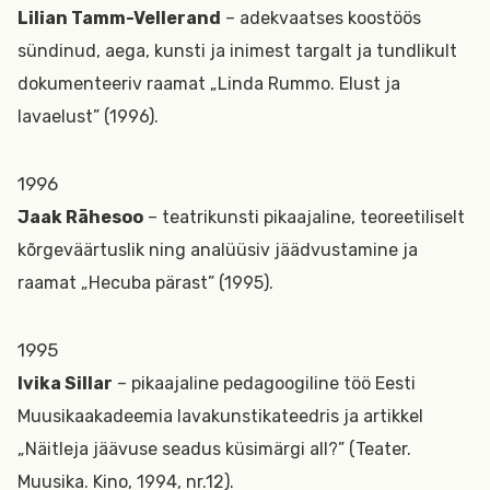
Lilian Tamm-Vellerand
– adekvaatses koostöös
sündinud, aega, kunsti ja inimest targalt ja tundlikult
dokumenteeriv raamat „Linda Rummo. Elust ja
lavaelust” (1996).
1996
Jaak Rähesoo
– teatrikunsti pikaajaline, teoreetiliselt
kõrgeväärtuslik ning analüüsiv jäädvustamine ja
raamat „Hecuba pärast” (1995).
1995
Ivika Sillar
– pikaajaline pedagoogiline töö Eesti
Muusikaakadeemia lavakunstikateedris ja artikkel
„Näitleja jäävuse seadus küsimärgi all?” (Teater.
Muusika. Kino, 1994, nr.12).