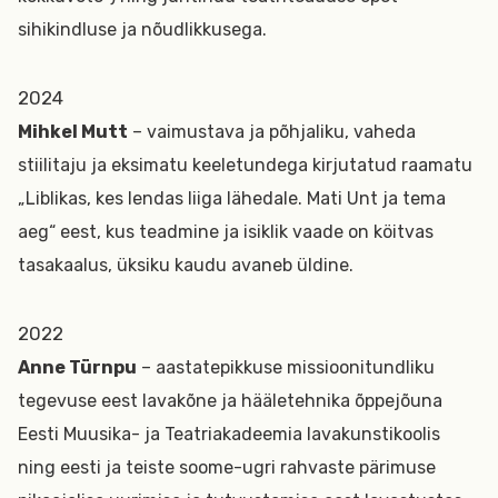
sihikindluse ja nõudlikkusega.
2024
Mihkel Mutt
– vaimustava ja põhjaliku, vaheda
stiilitaju ja eksimatu keeletundega kirjutatud raamatu
„Liblikas, kes lendas liiga lähedale. Mati Unt ja tema
aeg“ eest, kus teadmine ja isiklik vaade on köitvas
tasakaalus, üksiku kaudu avaneb üldine.
2022
Anne Türnpu
– aastatepikkuse missioonitundliku
tegevuse eest lavakõne ja hääletehnika õppejõuna
Eesti Muusika- ja Teatriakadeemia lavakunstikoolis
ning eesti ja teiste soome-ugri rahvaste pärimuse