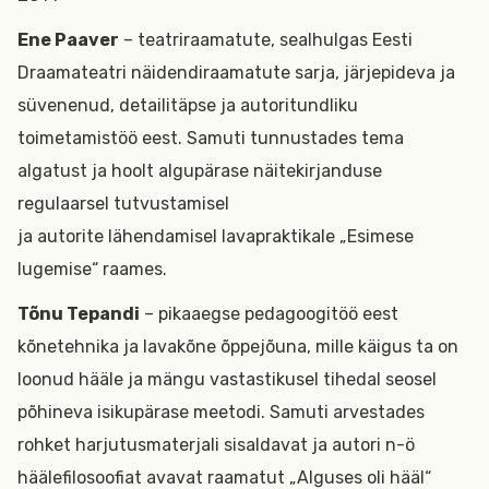
Ene Paaver
– teatriraamatute, sealhulgas Eesti
Draamateatri näidendiraamatute sarja, järjepideva ja
süvenenud, detailitäpse ja autoritundliku
toimetamistöö eest. Samuti tunnustades tema
algatust ja hoolt algupärase näitekirjanduse
regulaarsel tutvustamisel
ja autorite lähendamisel lavapraktikale „Esimese
lugemise“ raames.
Tõnu Tepandi
– pikaaegse pedagoogitöö eest
kõnetehnika ja lavakõne õppejõuna, mille käigus ta on
loonud hääle ja mängu vastastikusel tihedal seosel
põhineva isikupärase meetodi. Samuti arvestades
rohket harjutusmaterjali sisaldavat ja autori n-ö
häälefilosoofiat avavat raamatut „Alguses oli hääl“