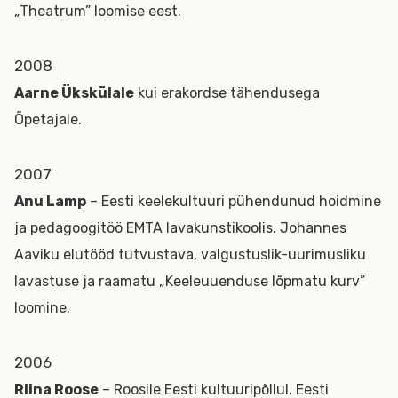
„Theatrum” loomise eest.
2008
Aarne Ükskülale
kui erakordse tähendusega
Õpetajale.
2007
Anu Lamp
– Eesti keelekultuuri pühendunud hoidmine
ja pedagoogitöö EMTA lavakunstikoolis. Johannes
Aaviku elutööd tutvustava, valgustuslik-uurimusliku
lavastuse ja raamatu „Keeleuuenduse lõpmatu kurv”
loomine.
2006
Riina Roose
– Roosile Eesti kultuuripõllul. Eesti