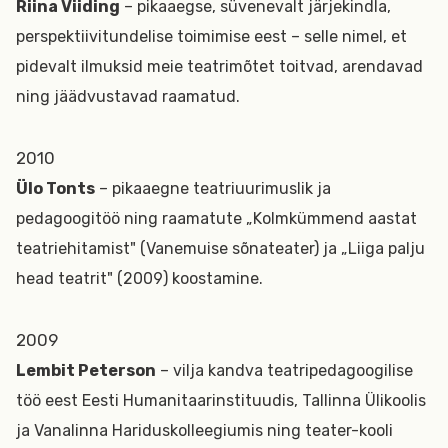
Riina Viiding
– pikaaegse, süvenevalt järjekindla,
perspektiivitundelise toimimise eest – selle nimel, et
pidevalt ilmuksid meie teatrimõtet toitvad, arendavad
ning jäädvustavad raamatud.
2010
Ülo Tonts
– pikaaegne teatriuurimuslik ja
pedagoogitöö ning raamatute „Kolmkümmend aastat
teatriehitamist" (Vanemuise sõnateater) ja „Liiga palju
head teatrit" (2009) koostamine.
2009
Lembit Peterson
– vilja kandva teatripedagoogilise
töö eest Eesti Humanitaarinstituudis, Tallinna Ülikoolis
ja Vanalinna Hariduskolleegiumis ning teater-kooli