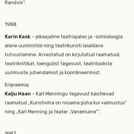
Randviir”.
1988
Karin Kask
– pikaajaline teatriajaloo ja -sotsioloogia
alane uurimistöö ning teatrikunsti laialdane
tutvustamine. Arvestatud on kirjutatud raamatuid,
teatrikriitikat, loengulist tegevust, teatrilooliste
uurimuste juhendamist ja koordineerimist.
Eripreemia:
Kalju Haan
– Karl Menningu tegevust käsitlevad
raamatud „Kunstiviha on niisama püha kui vaimustus”
ning „Karl Menning ja teater „Vanemuine””.
1987