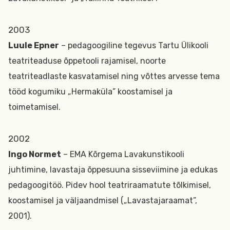
2003
Luule Epner
– pedagoogiline tegevus Tartu Ülikooli
teatriteaduse õppetooli rajamisel, noorte
teatriteadlaste kasvatamisel ning võttes arvesse tema
tööd kogumiku „Hermaküla” koostamisel ja
toimetamisel.
2002
Ingo Normet
– EMA Kõrgema Lavakunstikooli
juhtimine, lavastaja õppesuuna sisseviimine ja edukas
pedagoogitöö. Pidev hool teatriraamatute tõlkimisel,
koostamisel ja väljaandmisel („Lavastajaraamat”,
2001).