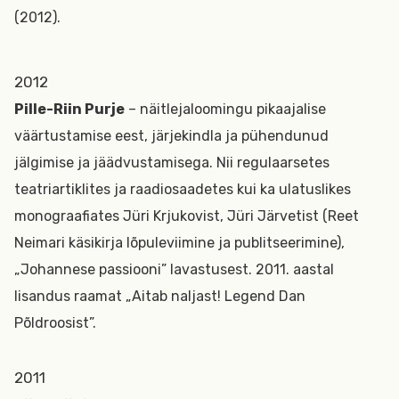
(2012).
2012
Pille-Riin Purje
– näitlejaloomingu pikaajalise
väärtustamise eest, järjekindla ja pühendunud
jälgimise ja jäädvustamisega. Nii regulaarsetes
teatriartiklites ja raadiosaadetes kui ka ulatuslikes
monograafiates Jüri Krjukovist, Jüri Järvetist (Reet
Neimari käsikirja lõpuleviimine ja publitseerimine),
„Johannese passiooni” lavastusest. 2011. aastal
lisandus raamat „Aitab naljast! Legend Dan
Põldroosist”.
2011