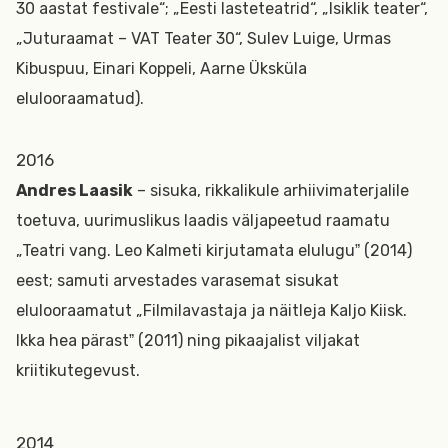
30 aastat festivale“; „Eesti lasteteatrid“, „Isiklik teater“,
„Juturaamat – VAT Teater 30“, Sulev Luige, Urmas
Kibuspuu, Einari Koppeli, Aarne Üksküla
elulooraamatud).
2016
Andres Laasik
– sisuka, rikkalikule arhiivimaterjalile
toetuva, uurimuslikus laadis väljapeetud raamatu
„Teatri vang. Leo Kalmeti kirjutamata eluluguˮ (2014)
eest; samuti arvestades varasemat sisukat
elulooraamatut „Filmilavastaja ja näitleja Kaljo Kiisk.
Ikka hea pärastˮ (2011) ning pikaajalist viljakat
kriitikutegevust.
2014