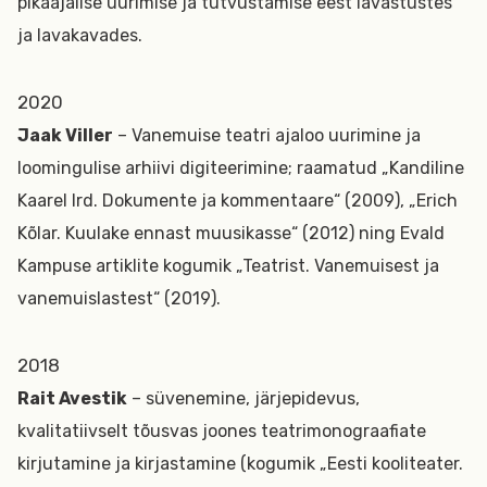
pikaajalise uurimise ja tutvustamise eest lavastustes
ja lavakavades.
2020
Jaak Viller
– Vanemuise teatri ajaloo uurimine ja
loomingulise arhiivi digiteerimine; raamatud „Kandiline
Kaarel Ird. Dokumente ja kommentaare“ (2009), „Erich
Kõlar. Kuulake ennast muusikasse“ (2012) ning Evald
Kampuse artiklite kogumik „Teatrist. Vanemuisest ja
vanemuislastest“ (2019).
2018
Rait Avestik
– süvenemine, järjepidevus,
kvalitatiivselt tõusvas joones teatrimonograafiate
kirjutamine ja kirjastamine (kogumik „Eesti kooliteater.