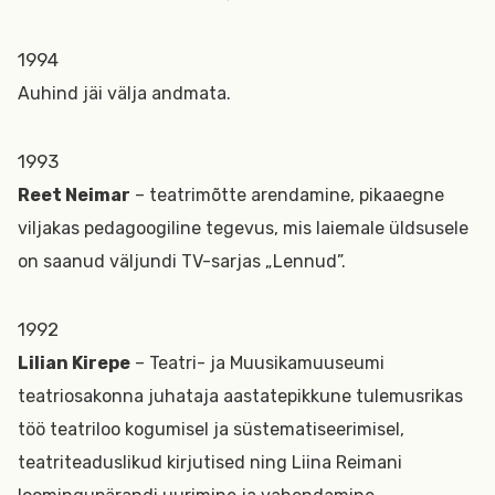
1994
Auhind jäi välja andmata.
1993
Reet Neimar
– teatrimõtte arendamine, pikaaegne
viljakas pedagoogiline tegevus, mis laiemale üldsusele
on saanud väljundi TV-sarjas „Lennud”.
1992
Lilian Kirepe
– Teatri- ja Muusikamuuseumi
teatriosakonna juhataja aastatepikkune tulemusrikas
töö teatriloo kogumisel ja süstematiseerimisel,
teatriteaduslikud kirjutised ning Liina Reimani