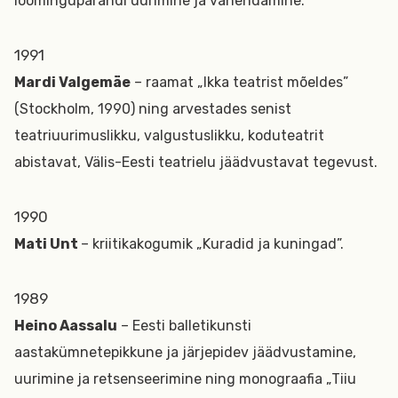
loomingupärandi uurimine ja vahendamine.
1991
Mardi Valgemäe
– raamat „Ikka teatrist mõeldes”
(Stockholm, 1990) ning arvestades senist
teatriuurimuslikku, valgustuslikku, koduteatrit
abistavat, Välis-Eesti teatrielu jäädvustavat tegevust.
1990
Mati Unt
– kriitikakogumik „Kuradid ja kuningad”.
1989
Heino Aassalu
– Eesti balletikunsti
aastakümnetepikkune ja järjepidev jäädvustamine,
uurimine ja retsenseerimine ning monograafia „Tiiu