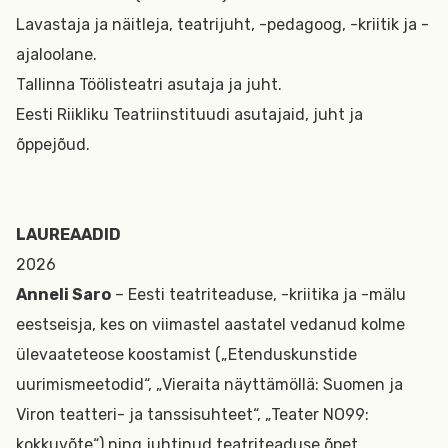
Lavastaja ja näitleja, teatrijuht, -pedagoog, -kriitik ja -
ajaloolane.
Tallinna Töölisteatri asutaja ja juht.
Eesti Riikliku Teatriinstituudi asutajaid, juht ja
õppejõud.
LAUREAADID
2026
Anneli Saro
– Eesti teatriteaduse, -kriitika ja -mälu
eestseisja, kes on viimastel aastatel vedanud kolme
ülevaateteose koostamist („Etenduskunstide
uurimismeetodid“, „Vieraita näyttämöllä: Suomen ja
Viron teatteri- ja tanssisuhteet“, „Teater NO99:
kokkuvõte“) ning juhtinud teatriteaduse õpet