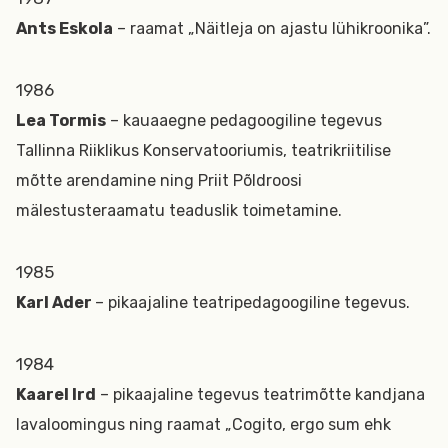
Ants Eskola
– raamat „Näitleja on ajastu lühikroonika”.
1986
Lea Tormis
– kauaaegne pedagoogiline tegevus
Tallinna Riiklikus Konservatooriumis, teatrikriitilise
mõtte arendamine ning Priit Põldroosi
mälestusteraamatu teaduslik toimetamine.
1985
Karl Ader
– pikaajaline teatripedagoogiline tegevus.
1984
Kaarel Ird
– pikaajaline tegevus teatrimõtte kandjana
lavaloomingus ning raamat „Cogito, ergo sum ehk