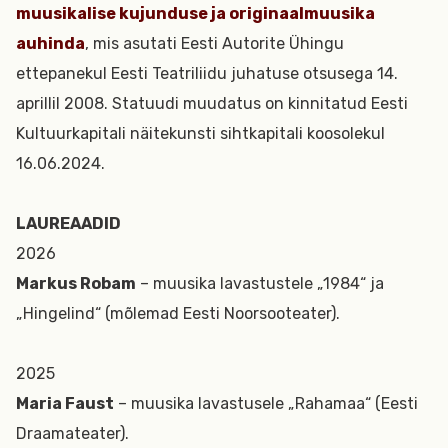
muusikalise kujunduse ja originaalmuusika
auhinda
, mis asutati Eesti Autorite Ühingu
ettepanekul Eesti Teatriliidu juhatuse otsusega 14.
aprillil 2008. Statuudi muudatus on kinnitatud Eesti
Kultuurkapitali näitekunsti sihtkapitali koosolekul
16.06.2024.
LAUREAADID
2026
Markus Robam
– muusika lavastustele „1984“ ja
„Hingelind“ (mõlemad Eesti Noorsooteater).
2025
Maria Faust
– muusika lavastusele „Rahamaa“ (Eesti
Draamateater).