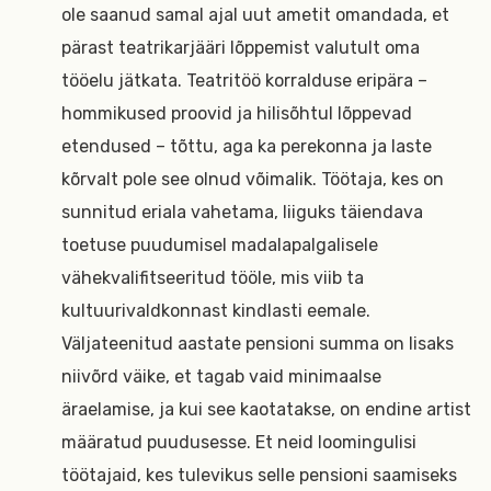
ole saanud samal ajal uut ametit omandada, et
pärast teatrikarjääri lõppemist valutult oma
tööelu jätkata. Teatritöö korralduse eripära –
hommikused proovid ja hilisõhtul lõppevad
etendused – tõttu, aga ka perekonna ja laste
kõrvalt pole see olnud võimalik. Töötaja, kes on
sunnitud eriala vahetama, liiguks täiendava
toetuse puudumisel madalapalgalisele
vähekvalifitseeritud tööle, mis viib ta
kultuurivaldkonnast kindlasti eemale.
Väljateenitud aastate pensioni summa on lisaks
niivõrd väike, et tagab vaid minimaalse
äraelamise, ja kui see kaotatakse, on endine artist
määratud puudusesse. Et neid loomingulisi
töötajaid, kes tulevikus selle pensioni saamiseks