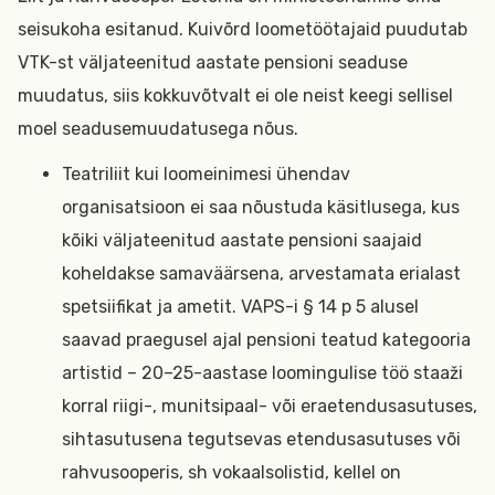
seisukoha esitanud. Kuivõrd loometöötajaid puudutab
VTK-st väljateenitud aastate pensioni seaduse
muudatus, siis kokkuvõtvalt ei ole neist keegi sellisel
moel seadusemuudatusega nõus.
Teatriliit kui loomeinimesi ühendav
organisatsioon ei saa nõustuda käsitlusega, kus
kõiki väljateenitud aastate pensioni saajaid
koheldakse samaväärsena, arvestamata erialast
spetsiifikat ja ametit. VAPS-i § 14 p 5 alusel
saavad praegusel ajal pensioni teatud kategooria
artistid – 20–25-aastase loomingulise töö staaži
korral riigi-, munitsipaal- või eraetendusasutuses,
sihtasutusena tegutsevas etendusasutuses või
rahvusooperis, sh vokaalsolistid, kellel on