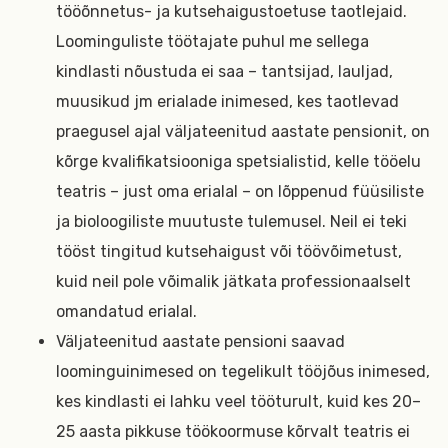
tööõnnetus- ja kutsehaigustoetuse taotlejaid.
Loominguliste töötajate puhul me sellega
kindlasti nõustuda ei saa – tantsijad, lauljad,
muusikud jm erialade inimesed, kes taotlevad
praegusel ajal väljateenitud aastate pensionit, on
kõrge kvalifikatsiooniga spetsialistid, kelle tööelu
teatris – just oma erialal – on lõppenud füüsiliste
ja bioloogiliste muutuste tulemusel. Neil ei teki
tööst tingitud kutsehaigust või töövõimetust,
kuid neil pole võimalik jätkata professionaalselt
omandatud erialal.
Väljateenitud aastate pensioni saavad
loominguinimesed on tegelikult tööjõus inimesed,
kes kindlasti ei lahku veel tööturult, kuid kes 20–
25 aasta pikkuse töökoormuse kõrvalt teatris ei