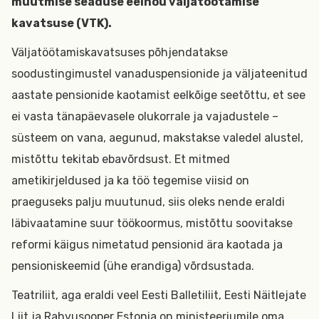
muutmise seaduse eelnõu väljatöötamise
kavatsuse (VTK).
Väljatöötamiskavatsuses põhjendatakse
soodustingimustel vanaduspensionide ja väljateenitud
aastate pensionide kaotamist eelkõige seetõttu, et see
ei vasta tänapäevasele olukorrale ja vajadustele –
süsteem on vana, aegunud, makstakse valedel alustel,
mistõttu tekitab ebavõrdsust. Et mitmed
ametikirjeldused ja ka töö tegemise viisid on
praeguseks palju muutunud, siis oleks nende eraldi
läbivaatamine suur töökoormus, mistõttu soovitakse
reformi käigus nimetatud pensionid ära kaotada ja
pensioniskeemid (ühe erandiga) võrdsustada.
Teatriliit, aga eraldi veel Eesti Balletiliit, Eesti Näitlejate
Liit ja Rahvusooper Estonia on ministeeriumile oma