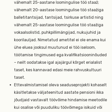
vähemalt 25-aastane loomingulise töö staaž;
vähemalt 20-aastase loomingulise töö staažiga
balletitantsijad, tantsijad, tsirkuse artistid ning
vähemalt 25-aastase loomingulise töö staažiga
vokaalsolistid, puhkpillimängijad, nukujuhid ja
koorilauljad. Nimetatud ametitel ei ole enama kui
ühe eluea jooksul muutunud ei töö iseloom,
töötamise tingimused ega kvalifikatsiooninõuded
– neilt oodatakse igal ajajärgul kõrget erialalist
taset, kes kannavad edasi meie rahvuskultuuri
taset.
Ettevalmistamisel oleva seaduseprojekti kohaselt
käsitletakse väljateenitud aastate pensioni ikka
jõudjaid vastavalt töövõime hindamise meetodile
kui osalise või puuduliku töövõimega isikuid või