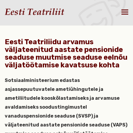
Eesti Teatriliidu arvamus
väljateenitud aastate pensionide
seaduse muutmise seaduse eelnõu
väljatöötamise kavatsuse kohta
Sotsiaalministeerium edastas
asjassepuutuvatele ametiühingutele ja
ametiliitudele kooskõlastamiseks ja arvamuse
avaldamiseks soodustingimustel
vanaduspensionide seaduse (SVSP) ja
väljateenitud aastate pensionide seaduse (VAPS)