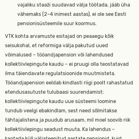
vajaliku staaži suudavad välja töötada, jääb üha
vähemaks (2–4 inimest aastas), ei ole see Eesti
pensionisüsteemile suur koormus.
VTK kohta arvamuste esitajad on peaaegu kõik
seisukohal, et reformiga välja pakutud uued
võimalused – tööandjapension või lahendused
kollektiivlepingute kaudu – ei pruugi olla teostatavad
ilma täiendavate regulatsioonide muutmisteta.
Tööandjapension eeldab kindlasti riigi poolt rahastatud
etendusasutuste tulubaasi suurendamist;
kollektiivlepingute kaudu uue süsteemi loomine
tundub veelgi ebakindlam, sest need sõlmitakse
tähtajalistena ja puudub arusaam, mil moel soovib riik
kollektiivlepingu seadust muuta. Ka lahendus –
kaotada küll väljateenitud aastate pensionid, kuid