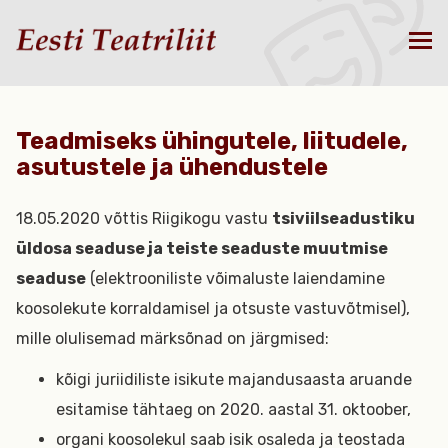
Teadmiseks ühingutele, liitudele,
asutustele ja ühendustele
18.05.2020 võttis Riigikogu vastu
tsiviilseadustiku
üldosa seaduse ja teiste seaduste muutmise
seaduse
(elektrooniliste võimaluste laiendamine
koosolekute korraldamisel ja otsuste vastuvõtmisel),
mille olulisemad märksõnad on järgmised:
kõigi juriidiliste isikute majandusaasta aruande
esitamise tähtaeg on 2020. aastal 31. oktoober,
organi koosolekul saab isik osaleda ja teostada