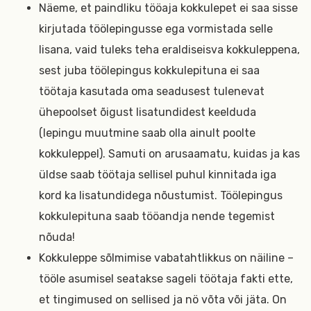
Näeme, et paindliku tööaja kokkulepet ei saa sisse
kirjutada töölepingusse ega vormistada selle
lisana, vaid tuleks teha eraldiseisva kokkuleppena,
sest juba töölepingus kokkulepituna ei saa
töötaja kasutada oma seadusest tulenevat
ühepoolset õigust lisatundidest keelduda
(lepingu muutmine saab olla ainult poolte
kokkuleppel). Samuti on arusaamatu, kuidas ja kas
üldse saab töötaja sellisel puhul kinnitada iga
kord ka lisatundidega nõustumist. Töölepingus
kokkulepituna saab tööandja nende tegemist
nõuda!
Kokkuleppe sõlmimise vabatahtlikkus on näiline –
tööle asumisel seatakse sageli töötaja fakti ette,
et tingimused on sellised ja nö võta või jäta. On