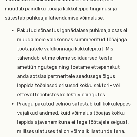
muudab paindliku tööaja kokkuleppe tingimusi ja
sätestab puhkeaja lühendamise võimaluse.
Pakutud sõnastus iganädalase puhkeaja osas ei
muuda meie valdkonnas summeeritud tööajaga
töötajatele valdkonnaga kokkulepitut. Mis
tähendab, et me oleme solidaarsed teiste
ametiühingutega ning toetame ettepanekut
anda sotsiaalpartneritele seadusega õigus
leppida tööalased erisused kokku sektori- või
ettevõttepõhistes kollektiivlepingutes.
Praegu pakutud eelnõu sätestab küll kokkuleppes
vajalikud andmed, kuid võimalus tööajas kokku
leppida ajavahemikuna ei taga töötajale selgust,
millises ulatuses tal on võimalik lisatunde teha.