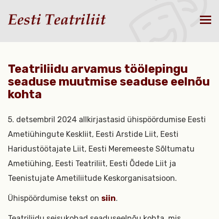
Teatriliidu arvamus töölepingu
seaduse muutmise seaduse eelnõu
kohta
5. detsembril 2024 allkirjastasid ühispöördumise Eesti
Ametiühingute Keskliit, Eesti Arstide Liit, Eesti
Haridustöötajate Liit, Eesti Meremeeste Sõltumatu
Ametiühing, Eesti Teatriliit, Eesti Õdede Liit ja
Teenistujate Ametiliitude Keskorganisatsioon.
Ühispöördumise tekst on
siin
.
Teatriliidu seisukohad seaduseelnõu kohta, mis