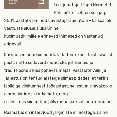
koolijuhatajalt Ingo Normetilt.
Põhimõtteliselt on see järg
2001. aastal valminud Lavastajaraamatule – ka seal oli
vestluste aluseks üks ühine
küsimustik, millele erinevad inimesed on vastanud
erinevalt.
Küsimused püüdsid puudutada teatrikooli töist, sisulist
poolt, mitte sedavõrd muud elu, juhtumeid ja
traditsioone selles põnevas majas. Vastajate valik ja
järjestus on tehtud ajatelge silmas pidades, et tekiks
läbilõige viiekümnest tööaastast, sellest, mis lavakoolis
olnud alatine ja katkematu, ning
sellest, mis siin mitme põlvkonna jooksul muutunud on.
Raamatus on intervjuud järgmiste inimestega: Laine