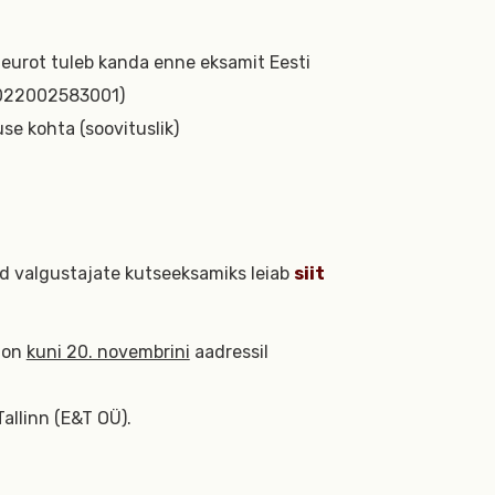
eurot tuleb kanda enne eksamit Eesti
0022002583001)
e kohta (soovituslik)
id valgustajate kutseeksamiks leiab
siit
 on
kuni 20. novembrini
aadressil
allinn (E&T OÜ).