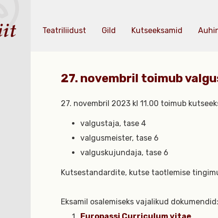
Teatriliidust
Gild
Kutseeksamid
Auhi
27. novembril toimub valg
27. novembril 2023 kl 11.00 toimub kutsee
valgustaja, tase 4
valgusmeister, tase 6
valguskujundaja, tase 6
Kutsestandardite, kutse taotlemise tingi
Eksamil osalemiseks vajalikud dokumendid
Europassi Curriculum vitae