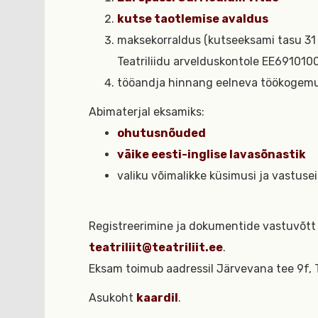
kutse taotlemise avaldus
maksekorraldus (kutseeksami tasu 31 
Teatriliidu arvelduskontole EE69101
tööandja hinnang eelneva töökogemus
Abimaterjal eksamiks:
ohutusnõuded
väike eesti-inglise lavasõnastik
valiku võimalikke küsimusi ja vastuse
Registreerimine ja dokumentide vastuvõtt
teatriliit@teatriliit.ee
.
Eksam toimub aadressil Järvevana tee 9f, T
Asukoht
kaardil
.