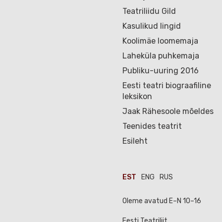
Teatriliidu Gild
Kasulikud lingid
Koolimäe loomemaja
Laheküla puhkemaja
Publiku-uuring 2016
Eesti teatri biograafiline
leksikon
Jaak Rähesoole mõeldes
Teenides teatrit
Esileht
EST
ENG
RUS
Oleme avatud E–N 10–16
Eesti Teatriliit