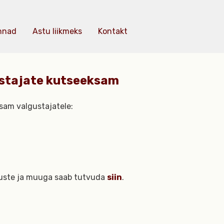
nnad
Astu liikmeks
Kontakt
ustajate kutseeksam
ksam valgustajatele:
muste ja muuga saab tutvuda
siin
.
: