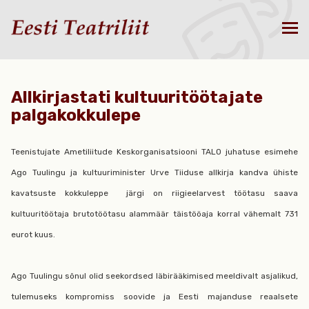
Allkirjastati kultuuritöötajate
palgakokkulepe
Teenistujate Ametiliitude Keskorganisatsiooni TALO juhatuse esimehe
Ago Tuulingu ja kultuuriminister Urve Tiiduse allkirja kandva ühiste
kavatsuste kokkuleppe järgi on riigieelarvest töötasu saava
kultuuritöötaja brutotöötasu alammäär täistööaja korral vähemalt 731
eurot kuus.
Ago Tuulingu sõnul olid seekordsed läbirääkimised meeldivalt asjalikud,
tulemuseks kompromiss soovide ja Eesti majanduse reaalsete