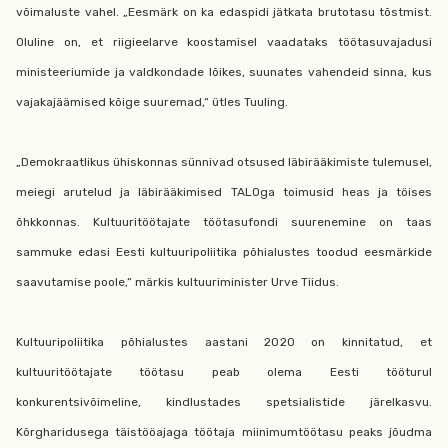
võimaluste vahel. „Eesmärk on ka edaspidi jätkata brutotasu tõstmist.
Oluline on, et riigieelarve koostamisel vaadataks töötasuvajadusi
ministeeriumide ja valdkondade lõikes, suunates vahendeid sinna, kus
vajakajäämised kõige suuremad,“ ütles Tuuling.
„Demokraatlikus ühiskonnas sünnivad otsused läbirääkimiste tulemusel,
meiegi arutelud ja läbirääkimised TALOga toimusid heas ja töises
õhkkonnas. Kultuuritöötajate töötasufondi suurenemine on taas
sammuke edasi Eesti kultuuripoliitika põhialustes toodud eesmärkide
saavutamise poole,“ märkis kultuuriminister Urve Tiidus.
Kultuuripoliitika põhialustes aastani 2020 on kinnitatud, et
kultuuritöötajate töötasu peab olema Eesti tööturul
konkurentsivõimeline, kindlustades spetsialistide järelkasvu.
Kõrgharidusega täistööajaga töötaja miinimumtöötasu peaks jõudma