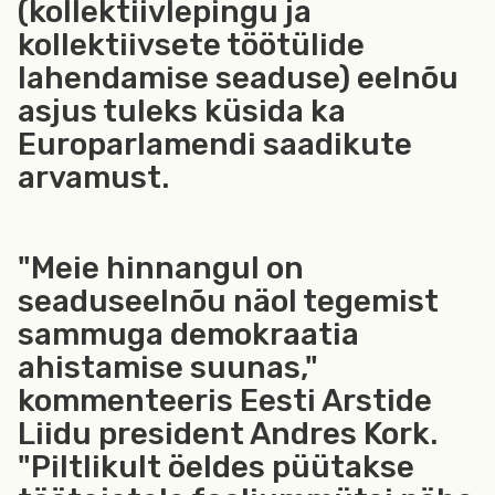
(kollektiivlepingu ja
kollektiivsete töötülide
lahendamise seaduse) eelnõu
asjus tuleks küsida ka
Europarlamendi saadikute
arvamust.
"Meie hinnangul on
seaduseelnõu näol tegemist
sammuga demokraatia
ahistamise suunas,"
kommenteeris Eesti Arstide
Liidu president Andres Kork.
"Piltlikult öeldes püütakse