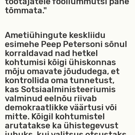
töötajatele fooliummütsi pähe
tõmmata."
Ametiühingute keskliidu
esimehe Peep Petersoni sõnul
korraldavad nad hetkel
kohtumisi kõigi ühiskonnas
mõju omavate jõududega, et
kontrollida oma tunnetust,
kas Sotsiaalministeeriumis
valminud eelnõu riivab
demokraatlikke väärtusi või
mitte. Kõigil kohtumistel
arutatakse ka ühistegevust
juhuks, kui valitsus otsustaks