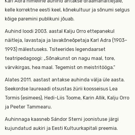
Karl Adra nimeline auhind antakse draamanäitlejale,
kelle korrektne eesti keel, kõnekultuur ja sõnumi selgus
kõige paremini publikuni jõuab.
Auhind loodi 2003. aastal Kalju Orro ettepanekul
näitleja, lavastaja ja lavakõneõpetaja Karl Adra (1903–
1993) mälestuseks. Tsiteerides legendaarset
teatripedagoogi: „Sõnakunst on nagu maal, tore,
värvikirgas, hea maal. Tegemist on meistritööga.“
Alates 2011. aastast antakse auhinda välja üle aasta.
Seekordse laureaadi otsustas žürii koosseisus Lea
Tormis (esimees), Hedi-Liis Toome, Karin Allik, Kalju Orro
ja Peeter Tammearu.
Auhinnaga kaasneb Sándor Sterni joonistuse järgi
kujundatud aukiri ja Eesti Kultuurkapitali preemia.