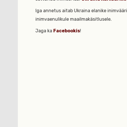
Iga annetus aitab Ukraina elanike inimväär
inimvaenulikule maailmakäsitlusele.
Jaga ka
Facebookis
!