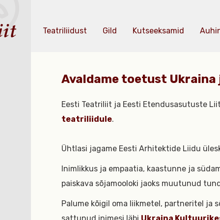
Teatriliidust
Gild
Kutseeksamid
Auhi
Avaldame toetust Ukraina j
Eesti Teatriliit ja Eesti Etendusasutuste L
teatriliidule
.
Ühtlasi jagame Eesti Arhitektide Liidu üle
Inimlikkus ja empaatia, kaastunne ja südam
paiskava sõjamooloki jaoks muutunud tun
Palume kõigil oma liikmetel, partneritel ja
sattunud inimesi läbi
Ukraina Kultuurik