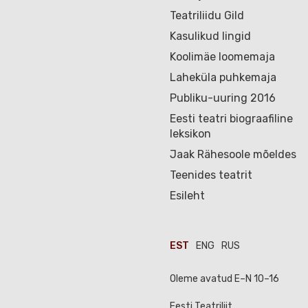
Teatriliidu Gild
Kasulikud lingid
Koolimäe loomemaja
Laheküla puhkemaja
Publiku-uuring 2016
Eesti teatri biograafiline
leksikon
Jaak Rähesoole mõeldes
Teenides teatrit
Esileht
EST
ENG
RUS
Oleme avatud E–N 10–16
Eesti Teatriliit