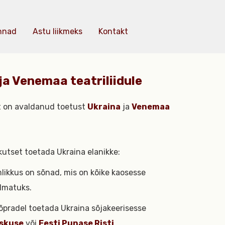
nnad
Astu liikmeks
Kontakt
a Venemaa teatriliidule
iit on avaldanud toetust
Ukraina
ja
Venemaa
skutset toetada Ukraina elanikke:
likkus on sõnad, mis on kõike kaosesse
dmatuks.
 sõpradel toetada Ukraina sõjakeerisesse
eskuse
või
Eesti Punase Risti
.