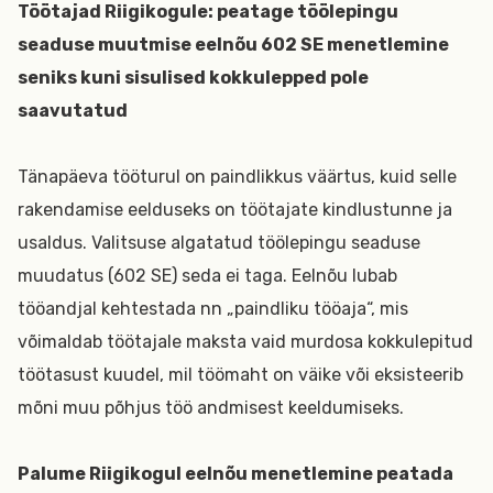
Töötajad Riigikogule: peatage töölepingu
seaduse muutmise eelnõu 602 SE menetlemine
seniks kuni sisulised kokkulepped pole
saavutatud
Tänapäeva tööturul on paindlikkus väärtus, kuid selle
rakendamise eelduseks on töötajate kindlustunne ja
usaldus. Valitsuse algatatud töölepingu seaduse
muudatus (602 SE) seda ei taga. Eelnõu lubab
tööandjal kehtestada nn „paindliku tööaja“, mis
võimaldab töötajale maksta vaid murdosa kokkulepitud
töötasust kuudel, mil töömaht on väike või eksisteerib
mõni muu põhjus töö andmisest keeldumiseks.
Palume Riigikogul eelnõu menetlemine peatada