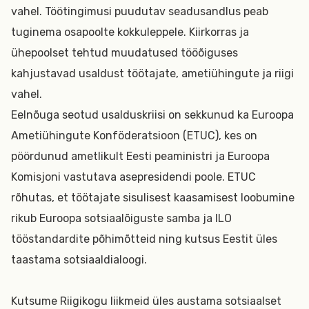
vahel. Töötingimusi puudutav seadusandlus peab
tuginema osapoolte kokkuleppele. Kiirkorras ja
ühepoolset tehtud muudatused tööõiguses
kahjustavad usaldust töötajate, ametiühingute ja riigi
vahel.
Eelnõuga seotud usalduskriisi on sekkunud ka Euroopa
Ametiühingute Konföderatsioon (ETUC), kes on
pöördunud ametlikult Eesti peaministri ja Euroopa
Komisjoni vastutava asepresidendi poole. ETUC
rõhutas, et töötajate sisulisest kaasamisest loobumine
rikub Euroopa sotsiaalõiguste samba ja ILO
tööstandardite põhimõtteid ning kutsus Eestit üles
taastama sotsiaaldialoogi.
Kutsume Riigikogu liikmeid üles austama sotsiaalset