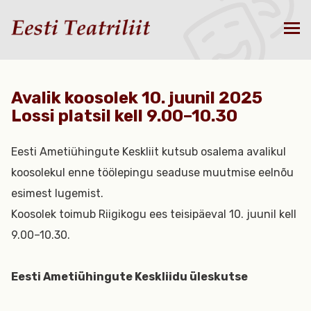
Avalik koosolek 10. juunil 2025
Lossi platsil kell 9.00–10.30
Eesti Ametiühingute Keskliit kutsub osalema avalikul
koosolekul enne töölepingu seaduse muutmise eelnõu
esimest lugemist.
Koosolek toimub Riigikogu ees teisipäeval 10. juunil kell
9.00–10.30.
Eesti Ametiühingute Keskliidu üleskutse