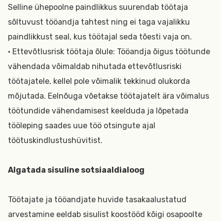
Selline ühepoolne paindlikkus suurendab töötaja
sõltuvust tööandja tahtest ning ei taga vajalikku
paindlikkust seal, kus töötajal seda tõesti vaja on.
• Ettevõtlusrisk töötaja õlule: Tööandja õigus töötunde
vähendada võimaldab nihutada ettevõtlusriski
töötajatele, kellel pole võimalik tekkinud olukorda
mõjutada. Eelnõuga võetakse töötajatelt ära võimalus
töötundide vähendamisest keelduda ja lõpetada
tööleping saades uue töö otsingute ajal
töötuskindlustushüvitist.
Algatada sisuline sotsiaaldialoog
Töötajate ja tööandjate huvide tasakaalustatud
arvestamine eeldab sisulist koostööd kõigi osapoolte