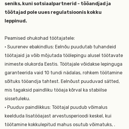
seniks, kuni sotsiaalpartnerid - tööandjad ja
töötajad pole uues regulatsioonis kokku
leppinud.
Peamised ohukohad töötajatele:
• Suurenev ebakindlus: Eelnõu puudutab tuhandeid
töötajaid ja võib mõjutada töölepingu alusel töötavate
inimeste olukorda Eestis. Töötajale võidakse lepinguga
garanteerida vaid 10 tundi nädalas, rohkem töötamine
sõltuks tööandja tahtest. Eelnõust puuduvad sätted,
mis tagaksid paindliku tööaja kõrval ka stabiilse
sissetuleku.
• Puuduv paindlikkus: Töötajal puudub võimalus
keelduda lisatööajast arvestusperioodi keskel, kui
töötamine kokkulepitud mahus osutub võimatuks, .