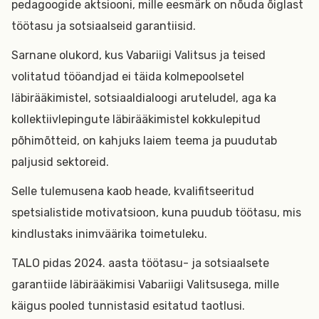
pedagoogide aktsiooni, mille eesmärk on nõuda õiglast
töötasu ja sotsiaalseid garantiisid.
Sarnane olukord, kus Vabariigi Valitsus ja teised
volitatud tööandjad ei täida kolmepoolsetel
läbirääkimistel, sotsiaaldialoogi aruteludel, aga ka
kollektiivlepingute läbirääkimistel kokkulepitud
põhimõtteid, on kahjuks laiem teema ja puudutab
paljusid sektoreid.
Selle tulemusena kaob heade, kvalifitseeritud
spetsialistide motivatsioon, kuna puudub töötasu, mis
kindlustaks inimväärika toimetuleku.
TALO pidas 2024. aasta töötasu- ja sotsiaalsete
garantiide läbirääkimisi Vabariigi Valitsusega, mille
käigus pooled tunnistasid esitatud taotlusi.