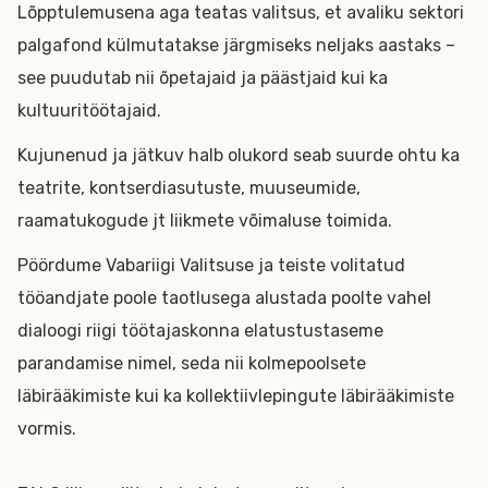
Lõpptulemusena aga teatas valitsus, et avaliku sektori
palgafond külmutatakse järgmiseks neljaks aastaks –
see puudutab nii õpetajaid ja päästjaid kui ka
kultuuritöötajaid.
Kujunenud ja jätkuv halb olukord seab suurde ohtu ka
teatrite, kontserdiasutuste, muuseumide,
raamatukogude jt liikmete võimaluse toimida.
Pöördume Vabariigi Valitsuse ja teiste volitatud
tööandjate poole taotlusega alustada poolte vahel
dialoogi riigi töötajaskonna elatustustaseme
parandamise nimel, seda nii kolmepoolsete
läbirääkimiste kui ka kollektiivlepingute läbirääkimiste
vormis.