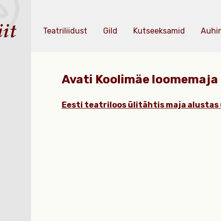
Teatriliidust
Gild
Kutseeksamid
Auhi
Avati Koolimäe loomemaja
Eesti teatriloos ülitähtis maja alustas 