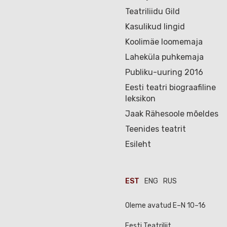
Teatriliidu Gild
Kasulikud lingid
Koolimäe loomemaja
Laheküla puhkemaja
Publiku-uuring 2016
Eesti teatri biograafiline
leksikon
Jaak Rähesoole mõeldes
Teenides teatrit
Esileht
EST
ENG
RUS
Oleme avatud E–N 10–16
Eesti Teatriliit