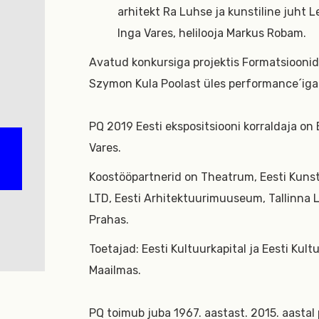
arhitekt Ra Luhse ja kunstiline juht L
Inga Vares, helilooja Markus Robam.
Avatud konkursiga projektis Formatsioonid
Szymon Kula Poolast üles performance´iga „
PQ 2019 Eesti ekspositsiooni korraldaja on 
Vares.
Koostööpartnerid on Theatrum, Eesti Kunsti
LTD, Eesti Arhitektuurimuuseum, Tallinna L
Prahas.
Toetajad: Eesti Kultuurkapital ja Eesti Kul
Maailmas.
PQ toimub juba 1967. aastast. 2015. aastal 