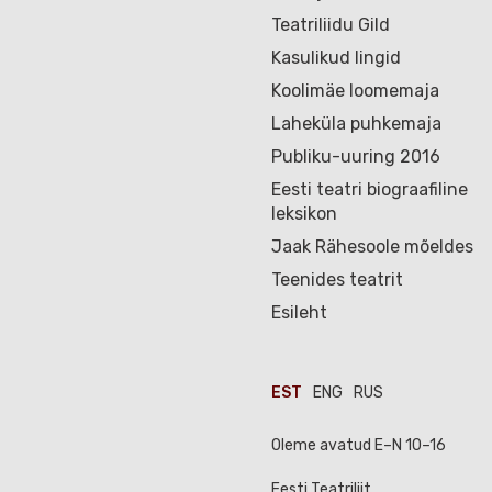
Teatriliidu Gild
Kasulikud lingid
Koolimäe loomemaja
Laheküla puhkemaja
Publiku-uuring 2016
Eesti teatri biograafiline
leksikon
Jaak Rähesoole mõeldes
Teenides teatrit
Esileht
EST
ENG
RUS
Oleme avatud E–N 10–16
Eesti Teatriliit