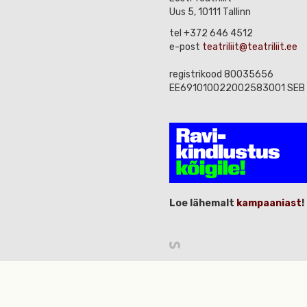
Uus 5, 10111 Tallinn
tel +372 646 4512
e-post
teatriliit@teatriliit.ee
registrikood 80035656
EE691010022002583001 SEB
Loe lähemalt
kampaaniast
!