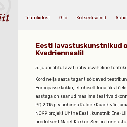
Teatriliidust
Gild
Kutseeksamid
Auhi
Eesti lavastuskunstnikud 
Kvadriennaalil
5. juuni õhtul avati rahvusvaheline teatri
Kord nelja aasta tagant sõidavad teatrik
Euroopasse kokku, et ühiselt luua üks tõelise
aastaga on saanud maailma teatrivaldkonn
PQ 2015 peaauhinna Kuldne Kaarik võitjamaa
NO99 projekt Ühtne Eesti, kunstnik Ene-Lii
produtsent Maret Kukkur. See on tunnustus 