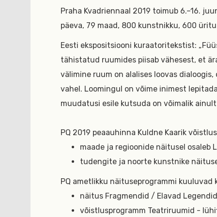
Praha Kvadriennaal 2019 toimub 6.–16. juun
päeva, 79 maad, 800 kunstnikku, 600 üritu
Eesti ekspositsiooni kuraatoritekstist: „Fü
tähistatud ruumides piisab vähesest, et är
välimine ruum on alalises loovas dialoogis,
vahel. Loomingul on võime inimest lepitad
muudatusi esile kutsuda on võimalik ainul
PQ 2019 peaauhinna Kuldne Kaarik võistlus
maade ja regioonide näitusel osaleb 
tudengite ja noorte kunstnike näitus
PQ ametlikku näituseprogrammi kuuluvad k
näitus Fragmendid / Elavad Legendid
võistlusprogramm Teatriruumid - lühi