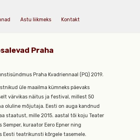
nnad
Astu liikmeks
Kontakt
osalevad Praha
kunstisündmus Praha Kvadriennaal (PQ) 2019.
unstnikud üle maailma kümneks päevaks
lt värvikas näitus ja festival, millest 50
a oluline mõjutaja. Eesti on auga kandnud
 staatust, mille 2015. aastal tõi koju Teater
s Semper, kuraator Eero Epner ning
Eesti teatrikunsti kõrgele tasemele.