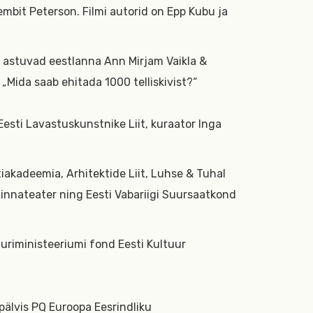
embit Peterson. Filmi autorid on Epp Kubu ja
 astuvad eestlanna Ann Mirjam Vaikla &
Mida saab ehitada 1000 telliskivist?“
Eesti Lavastuskunstnike Liit, kuraator Inga
akadeemia, Arhitektide Liit, Luhse & Tuhal
innateater ning Eesti Vabariigi Suursaatkond
tuuriministeeriumi fond Eesti Kultuur
pälvis PQ Euroopa Eesrindliku