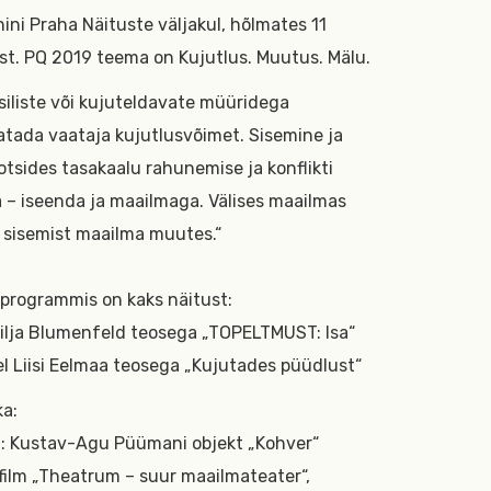
ini Praha Näituste väljakul, hõlmates 11
st. PQ 2019 teema on Kujutlus. Muutus. Mälu.
üsiliste või kujuteldavate müüridega
atada vaataja kujutlusvõimet. Sisemine ja
 otsides tasakaalu rahunemise ja konflikti
a – iseenda ja maailmaga. Välises maailmas
t sisemist maailma muutes.“
programmis on kaks näitust:
Lilja Blumenfeld teosega „TOPELTMUST: Isa“
el Liisi Eelmaa teosega „Kujutades püüdlust“
a:
: Kustav-Agu Püümani objekt „Kohver“
film „Theatrum – suur maailmateater“,