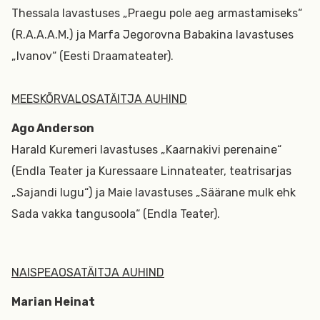
Thessala lavastuses „Praegu pole aeg armastamiseks“
(R.A.A.A.M.) ja Marfa Jegorovna Babakina lavastuses
„Ivanov“ (Eesti Draamateater).
MEESKÕRVALOSATÄITJA AUHIND
Ago Anderson
Harald Kuremeri lavastuses „Kaarnakivi perenaine“
(Endla Teater ja Kuressaare Linnateater, teatrisarjas
„Sajandi lugu“) ja Maie lavastuses „Säärane mulk ehk
Sada vakka tangusoola“ (Endla Teater).
NAISPEAOSATÄITJA AUHIND
Marian Heinat