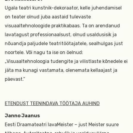
Ugala teatri kunstnik-dekoraator, kelle juhendamisel
on teater olnud juba aastaid tulevaste
visuaaltehnoloogide praktikabaas. Ta on arendanud
lavatagust professionaalsust, olnud usaldusisik ja
nõuandja paljudele teatritöötajatele, sealhulgas just
noortele. Või nagu ta ise on öelnud:
„Visuaaltehnoloogia tudengite ja vilistlaste kõnedele ei
jäta ma kunagi vastamata, olenemata kellaajast ja
päevast.“
ETENDUST TEENINDAVA TÖÖTAJA AUHIND
Janno Jaanus
Eesti Draamateatri lavaMeister – just Meister suure