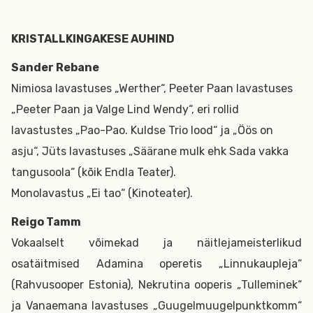
KRISTALLKINGAKESE AUHIND
Sander Rebane
Nimiosa lavastuses „Werther“, Peeter Paan lavastuses
„Peeter Paan ja Valge Lind Wendy“, eri rollid
lavastustes „Pao-Pao. Kuldse Trio lood“ ja „Öös on
asju“, Jüts lavastuses „Säärane mulk ehk Sada vakka
tangusoola“ (kõik Endla Teater).
Monolavastus „Ei tao“ (Kinoteater).
Reigo Tamm
Vokaalselt võimekad ja näitlejameisterlikud
osatäitmised Adamina operetis „Linnukaupleja“
(Rahvusooper Estonia), Nekrutina ooperis „Tulleminek“
ja Vanaemana lavastuses „Guugelmuugelpunktkomm“