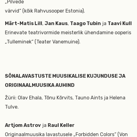
„Pilvede
värvid“ (kõik Rahvusooper Estonia).
Märt-Matis Lill
,
Jan Kaus
,
Taago Tubin
ja
Taavi Kull
Erinevate teatrivormide meisterlik ühendamine ooperis
„Tulleminek“ (Teater Vanemuine).
SÕNALAVASTUSTE MUUSIKALISE KUJUNDUSE JA
ORIGINAALMUUSIKA AUHIND
Žürii: Olav Ehala, Tõnu Kõrvits, Tauno Aints ja Helena
Tulve.
Artjom Astrov
ja
Raul Keller
Originaalmuusika lavastusele „Forbidden Colors“ (Von