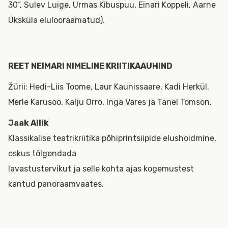
30“, Sulev Luige, Urmas Kibuspuu, Einari Koppeli, Aarne
Üksküla elulooraamatud).
REET NEIMARI NIMELINE KRIITIKAAUHIND
Žürii: Hedi-Liis Toome, Laur Kaunissaare, Kadi Herkül,
Merle Karusoo, Kalju Orro, Inga Vares ja Tanel Tomson.
Jaak Allik
Klassikalise teatrikriitika põhiprintsiipide elushoidmine,
oskus tõlgendada
lavastustervikut ja selle kohta ajas kogemustest
kantud panoraamvaates.