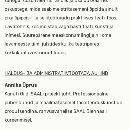
tähega. Autoriteetne, rahulik ja usaldusväärne,
oskustega, mida saab meistritasemeni õppida ainult
pika õpipoisi- ja sellitöö kaudu praktilises teatritöös.
Lavatehnik, kes mõistab väga hästi teatrikunsti ja
inimesi. Suurepärane meeskonnamängija nii oma
lavameeste tiimi juhtides kui ka teatriperes
kokkukuuluvustunnet luues.
HALDUS- JA ADMINISTRATIIVTÖÖTAJA AUHIND
Annika Üprus
Kanuti Gildi SAALi projektijuht. Professionaalne,
pühendunud ja maailmatasemel töö etenduskunstide
produtsendina, rahvusvahelise SAAL Biennaali
kureerimisel.