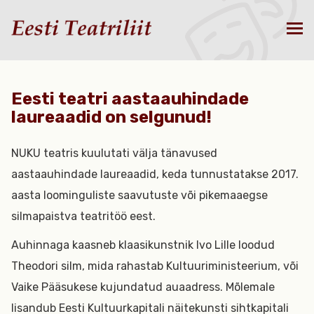
Eesti teatri aastaauhindade
laureaadid on selgunud!
NUKU teatris kuulutati välja tänavused
aastaauhindade laureaadid, keda tunnustatakse 2017.
aasta loominguliste saavutuste või pikemaaegse
silmapaistva teatritöö eest.
Auhinnaga kaasneb klaasikunstnik Ivo Lille loodud
Theodori silm, mida rahastab Kultuuriministeerium, või
Vaike Pääsukese kujundatud auaadress. Mõlemale
lisandub Eesti Kultuurkapitali näitekunsti sihtkapitali