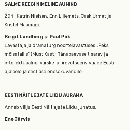
SALME REEGI NIMELINE AUHIND
Žürii: Katrin Nielsen, Enn Lillemets, Jaak Urmet ja
Kristel Maamägi.
Birgit Landberg
ja
Paul Piik
Lavastaja ja dramaturg noortelavastuses „Peks
mõisatallis“ (Must Kast). Tänapäevaselt särav ja
intellektuaalne, värske ja provotseeriv vaade Eesti
ajaloole ja eestlase enesekuvandile.
EESTI NÄITLEJATE LIIDU AURAHA
Annab välja Eesti Näitlejate Liidu juhatus.
Ene Järvis