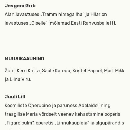
Jevgeni Grib
Alan lavastuses „Tramm nimega Iha“ ja Hilarion
lavastuses „Giselle“ (mõlemad Eesti Rahvusballett).
MUUSIKAAUHIND
Žürii: Kerri Kotta, Saale Kareda, Kristel Pappel, Mart Mikk
ja Liina Viru.
Juuli Lill
Koomiliste Cherubino ja paruness Adelaide’i ning
traagilise Maria võrdselt veenev kehastamine ooperis
„Figaro pulm“, operetis „Linnukaupleja“ ja algupärandis