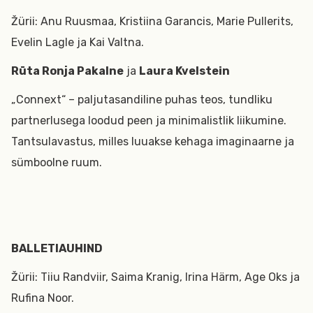
Žürii: Anu Ruusmaa, Kristiina Garancis, Marie Pullerits,
Evelin Lagle ja Kai Valtna.
Rūta Ronja Pakalne
ja
Laura Kvelstein
„Connext“ – paljutasandiline puhas teos, tundliku
partnerlusega loodud peen ja minimalistlik liikumine.
Tantsulavastus, milles luuakse kehaga imaginaarne ja
sümboolne ruum.
BALLETIAUHIND
Žürii: Tiiu Randviir, Saima Kranig, Irina Härm, Age Oks ja
Rufina Noor.