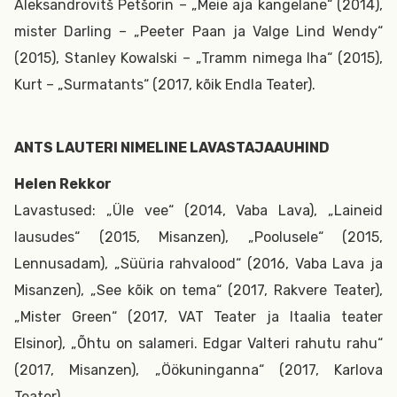
Aleksandrovitš Petšorin – „Meie aja kangelane“ (2014),
mister Darling – „Peeter Paan ja Valge Lind Wendy“
(2015), Stanley Kowalski – „Tramm nimega Iha“ (2015),
Kurt – „Surmatants“ (2017, kõik Endla Teater).
ANTS LAUTERI NIMELINE LAVASTAJAAUHIND
Helen Rekkor
Lavastused: „Üle vee“ (2014, Vaba Lava), „Laineid
lausudes“ (2015, Misanzen), „Poolusele“ (2015,
Lennusadam), „Süüria rahvalood“ (2016, Vaba Lava ja
Misanzen), „See kõik on tema“ (2017, Rakvere Teater),
„Mister Green“ (2017, VAT Teater ja Itaalia teater
Elsinor), „Õhtu on salameri. Edgar Valteri rahutu rahu“
(2017, Misanzen), „Öökuninganna“ (2017, Karlova
Teater).