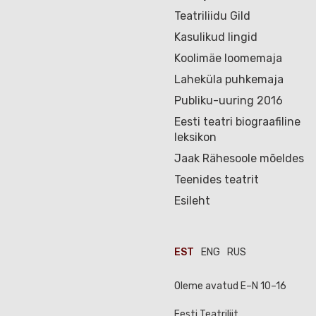
Teatriliidu Gild
Kasulikud lingid
Koolimäe loomemaja
Laheküla puhkemaja
Publiku-uuring 2016
Eesti teatri biograafiline
leksikon
Jaak Rähesoole mõeldes
Teenides teatrit
Esileht
EST
ENG
RUS
Oleme avatud E–N 10–16
Eesti Teatriliit