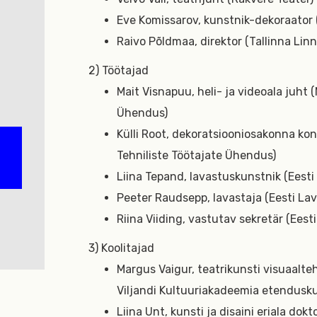
Eve Komissarov, kunstnik-dekoraator 
Raivo Põldmaa, direktor (Tallinna Lin
2) Töötajad
Mait Visnapuu, heli- ja videoala juht (
Ühendus)
Külli Root, dekoratsiooniosakonna kon
Tehniliste Töötajate Ühendus)
Liina Tepand, lavastuskunstnik (Eesti
Peeter Raudsepp, lavastaja (Eesti Lava
Riina Viiding, vastutav sekretär (Eesti 
3) Koolitajad
Margus Vaigur, teatrikunsti visuaalt
Viljandi Kultuuriakadeemia etendusk
Liina Unt, kunsti ja disaini eriala do