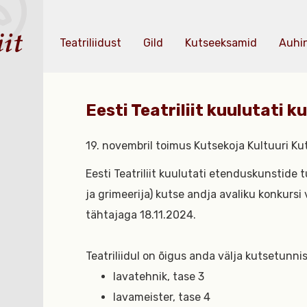
Teatriliidust
Gild
Kutseeksamid
Auhi
Eesti Teatriliit kuulutati k
19. novembril toimus Kutsekoja Kultuuri K
Eesti Teatriliit kuulutati etenduskunstide 
ja grimeerija) kutse andja avaliku konkursi 
tähtajaga 18.11.2024.
Teatriliidul on õigus anda välja kutsetunnis
lavatehnik, tase 3
lavameister, tase 4