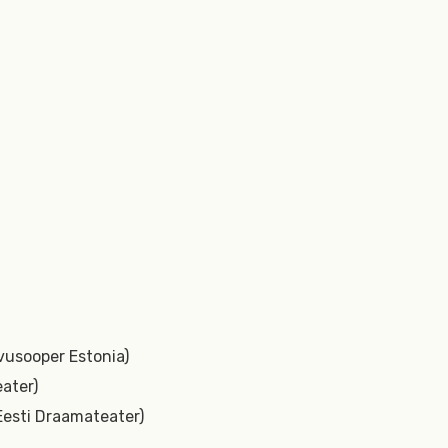
vusooper Estonia)
ater)
Eesti Draamateater)