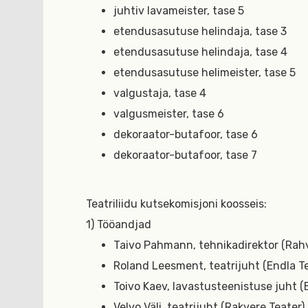
juhtiv lavameister, tase 5
etendusasutuse helindaja, tase 3
etendusasutuse helindaja, tase 4
etendusasutuse helimeister, tase 5
valgustaja, tase 4
valgusmeister, tase 6
dekoraator-butafoor, tase 6
dekoraator-butafoor, tase 7
Teatriliidu kutsekomisjoni koosseis:
1) Tööandjad
Taivo Pahmann, tehnikadirektor (Rah
Roland Leesment, teatrijuht (Endla Te
Toivo Kaev, lavastusteenistuse juht (
Velvo Väli, teatrijuht (Rakvere Teater)