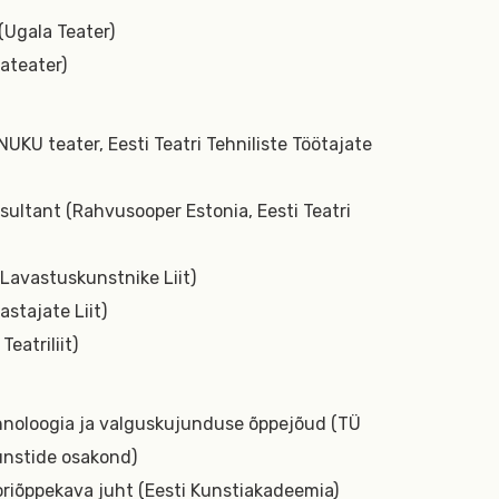
(Ugala Teater)
nateater)
NUKU teater, Eesti Teatri Tehniliste Töötajate
sultant (Rahvusooper Estonia, Eesti Teatri
 Lavastuskunstnike Liit)
stajate Liit)
Teatriliit)
ehnoloogia ja valguskujunduse õppejõud (TÜ
unstide osakond)
ktoriõppekava juht (Eesti Kunstiakadeemia)