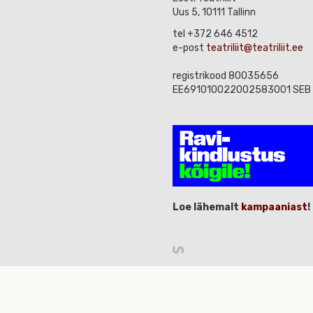
Uus 5, 10111 Tallinn
tel +372 646 4512
e-post
teatriliit@teatriliit.ee
registrikood 80035656
EE691010022002583001 SEB
Loe lähemalt
kampaaniast
!