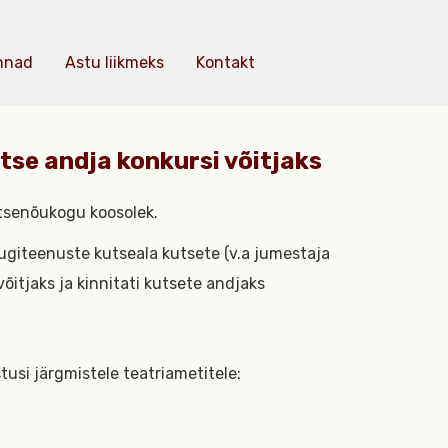
nnad
Astu liikmeks
Kontakt
utse andja konkursi võitjaks
utsenõukogu koosolek.
tugiteenuste kutseala kutsete (v.a jumestaja
võitjaks ja kinnitati kutsete andjaks
tusi järgmistele teatriametitele: