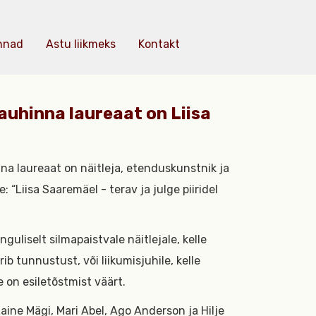
nnad
Astu liikmeks
Kontakt
auhinna laureaat on Liisa
a laureaat on näitleja, etenduskunstnik ja
 “Liisa Saaremäel - terav ja julge piiridel
liselt silmapaistvale näitlejale, kelle
ib tunnustust, või liikumisjuhile, kelle
le on esiletõstmist väärt.
Laine Mägi, Mari Abel, Ago Anderson ja Hilje