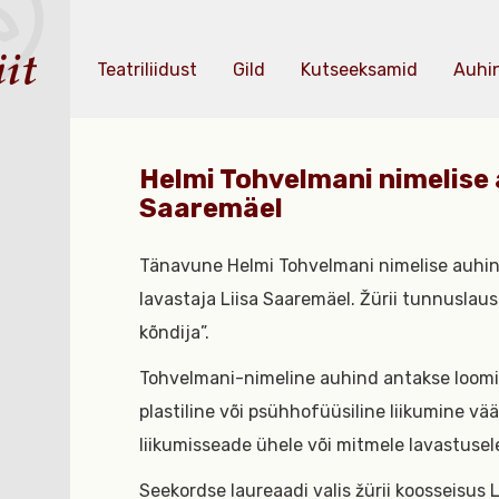
Teatriliidust
Gild
Kutseeksamid
Auhi
Helmi Tohvelmani nimelise 
Saaremäel
Tänavune Helmi Tohvelmani nimelise auhinn
lavastaja Liisa Saaremäel. Žürii tunnuslause:
kõndija”.
Tohvelmani-nimeline auhind antakse loomingu
plastiline või psühhofüüsiline liikumine väär
liikumisseade ühele või mitmele lavastuse
Seekordse laureaadi valis žürii koosseisus 