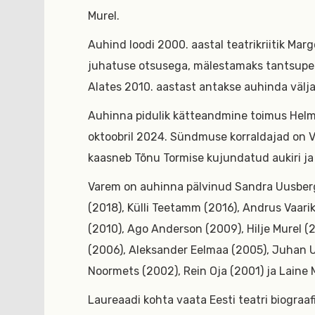
Murel.
Auhind loodi 2000. aastal teatrikriitik Marg
juhatuse otsusega, mälestamaks tantsupe
Alates 2010. aastast antakse auhinda välj
Auhinna pidulik kätteandmine toimus Helm
oktoobril 2024. Sündmuse korraldajad on Vä
kaasneb Tõnu Tormise kujundatud aukiri ja
Varem on auhinna pälvinud Sandra Uusberg 
(2018), Külli Teetamm (2016), Andrus Vaarik
(2010), Ago Anderson (2009), Hilje Murel 
(2006), Aleksander Eelmaa (2005), Juhan Ul
Noormets (2002), Rein Oja (2001) ja Laine
Laureaadi kohta vaata Eesti teatri biograafi