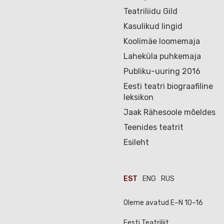
Teatriliidu Gild
Kasulikud lingid
Koolimäe loomemaja
Laheküla puhkemaja
Publiku-uuring 2016
Eesti teatri biograafiline
leksikon
Jaak Rähesoole mõeldes
Teenides teatrit
Esileht
EST
ENG
RUS
Oleme avatud E–N 10–16
Eesti Teatriliit