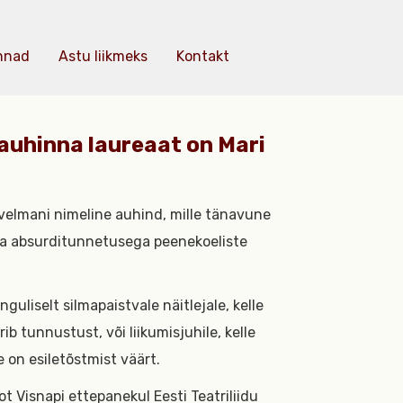
nnad
Astu liikmeks
Kontakt
auhinna laureaat on Mari
hvelmani nimeline auhind, mille tänavune
usa absurditunnetusega peenekoeliste
liselt silmapaistvale näitlejale, kelle
ib tunnustust, või liikumisjuhile, kelle
 on esiletõstmist väärt.
ot Visnapi ettepanekul Eesti Teatriliidu