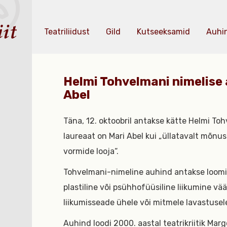
Teatriliidust
Gild
Kutseeksamid
Auhi
Helmi Tohvelmani nimelise 
Abel
Täna, 12. oktoobril antakse kätte Helmi To
laureaat on Mari Abel kui „üllatavalt mõn
vormide looja“.
Tohvelmani-nimeline auhind antakse loomingu
plastiline või psühhofüüsiline liikumine väär
liikumisseade ühele või mitmele lavastusele
Auhind loodi 2000. aastal teatrikriitik Marg