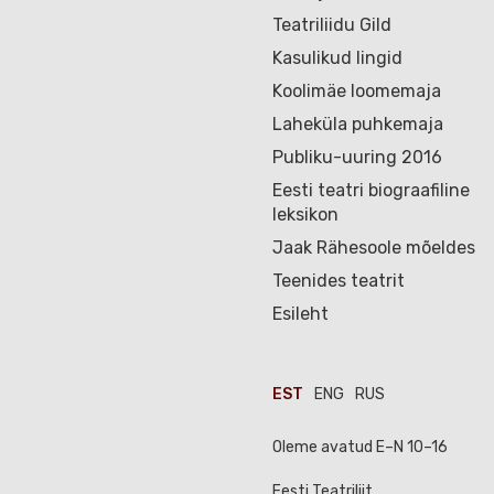
Teatriliidu Gild
Kasulikud lingid
Koolimäe loomemaja
Laheküla puhkemaja
Publiku-uuring 2016
Eesti teatri biograafiline
leksikon
Jaak Rähesoole mõeldes
Teenides teatrit
Esileht
EST
ENG
RUS
Oleme avatud E–N 10–16
Eesti Teatriliit