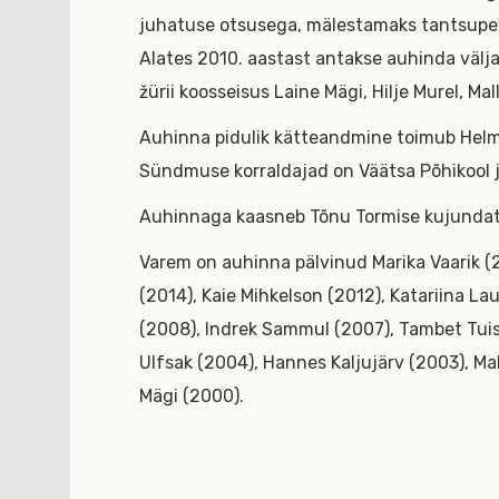
juhatuse otsusega, mälestamaks tantsupe
Alates 2010. aastast antakse auhinda välja
žürii koosseisus Laine Mägi, Hilje Murel, M
Auhinna pidulik kätteandmine toimub Helm
Sündmuse korraldajad on Väätsa Põhikool ja 
Auhinnaga kaasneb Tõnu Tormise kujundatud 
Varem on auhinna pälvinud Marika Vaarik (2
(2014), Kaie Mihkelson (2012), Katariina La
(2008), Indrek Sammul (2007), Tambet Tui
Ulfsak (2004), Hannes Kaljujärv (2003), Mal
Mägi (2000).