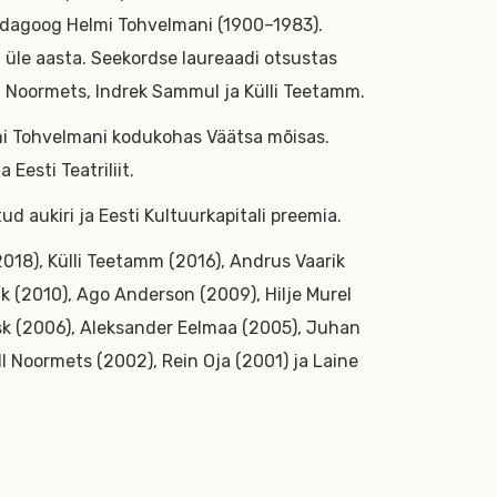
dagoog Helmi Tohvelmani (1900–1983).
 üle aasta. Seekordse laureaadi otsustas
all Noormets, Indrek Sammul ja Külli Teetamm.
i Tohvelmani kodukohas Väätsa mõisas.
Eesti Teatriliit.
aukiri ja Eesti Kultuurkapitali preemia.
018), Külli Teetamm (2016), Andrus Vaarik
uk (2010), Ago Anderson (2009), Hilje Murel
sk (2006), Aleksander Eelmaa (2005), Juhan
l Noormets (2002), Rein Oja (2001) ja Laine