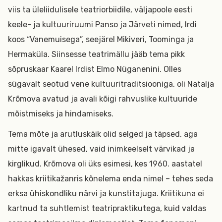
viis ta üleliidulisele teatriorbiidile, väljapoole eesti
keele- ja kultuuriruumi Panso ja Järveti nimed, Irdi
koos
“Vanemuisega”, seejärel Mikiveri, Toominga ja
Hermaküla. Siinsesse teatrimällu jääb tema pikk
sõpruskaar Kaarel Irdist Elmo Nüganenini. Olles
sügavalt seotud vene kultuuritraditsiooniga, oli Natalja
Krõmova avatud ja avali kõigi rahvuslike kultuuride
mõistmiseks ja hindamiseks.
Tema mõte ja arutluskäik olid selged ja täpsed, aga
mitte igavalt ühesed, vaid inimkeelselt värvikad ja
kirglikud. Krõmova oli üks esimesi, kes 1960. aastatel
hakkas kriitikažanris kõnelema enda nimel – tehes seda
erksa ühiskondliku närvi ja kunstitajuga. Kriitikuna ei
kartnud ta suhtlemist teatripraktikutega, kuid valdas