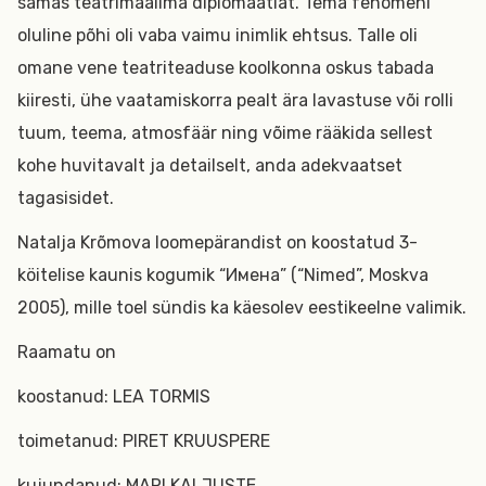
samas teatrimaailma diplomaatiat. Tema fenomeni
oluline põhi oli vaba vaimu inimlik ehtsus.
Talle oli
omane vene teatriteaduse koolkonna oskus tabada
kiiresti, ühe vaatamiskorra pealt ära lavastuse või rolli
tuum, teema, atmosfäär ning võime rääkida sellest
kohe huvitavalt ja detailselt, anda adekvaatset
tagasisidet.
Natalja Krõmova loomepärandist on koostatud 3-
köitelise kaunis kogumik “Имена” (“Nimed”, Moskva
2005), mille toel sündis ka käesolev eestikeelne valimik.
Raamatu on
koostanud: LEA TORMIS
toimetanud: PIRET KRUUSPERE
kujundanud: MARI KALJUSTE