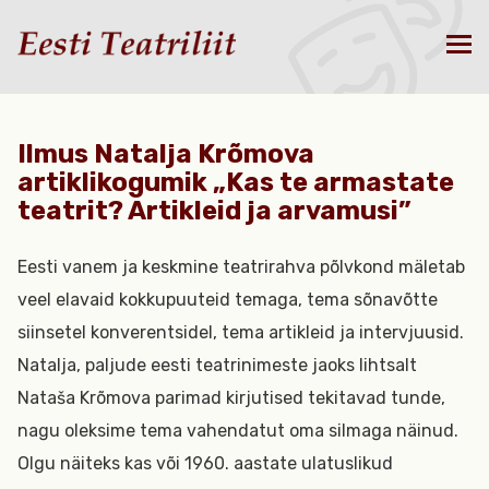
Ilmus Natalja Krõmova
artiklikogumik „Kas te armastate
teatrit? Artikleid ja arvamusi”
Eesti vanem ja keskmine teatrirahva põlvkond mäletab
veel elavaid kokkupuuteid temaga, tema sõnavõtte
siinsetel konverentsidel, tema artikleid ja intervjuusid.
Natalja, paljude eesti teatrinimeste jaoks lihtsalt
Nataša Krõmova parimad kirjutised tekitavad tunde,
nagu oleksime tema vahendatut oma silmaga näinud.
Olgu näiteks kas või 1960. aastate ulatuslikud