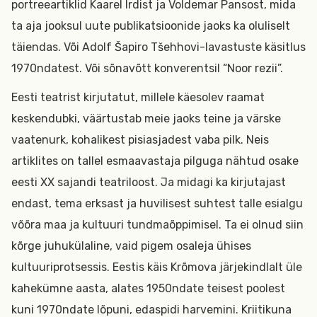
portreeartiklid Kaarel Irdist ja Voldemar Pansost, mida
ta aja jooksul uute publikatsioonide jaoks ka oluliselt
täiendas. Või Adolf Šapiro Tšehhovi-lavastuste käsitlus
1970ndatest. Või sõnavõtt konverentsil “Noor rezii”.
Eesti teatrist kirjutatut, millele käesolev raamat
keskendubki, väärtustab meie jaoks teine ja värske
vaatenurk, kohalikest pisiasjadest vaba pilk. Neis
artiklites on tallel esmaavastaja pilguga nähtud osake
eesti XX sajandi teatriloost. Ja midagi ka kirjutajast
endast, tema erksast ja huvilisest suhtest talle esialgu
võõra maa ja kultuuri tundmaõppimisel. Ta ei olnud siin
kõrge juhukülaline, vaid pigem osaleja ühises
kultuuriprotsessis. Eestis käis Krõmova järjekindlalt üle
kahekümne aasta, alates 1950ndate teisest poolest
kuni 1970ndate
lõpuni, edaspidi harvemini. Kriitikuna