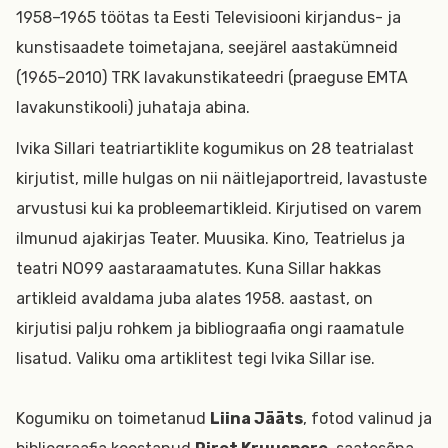
1958–1965 töötas ta Eesti Televisiooni kirjandus- ja
kunstisaadete toimetajana, seejärel aastakümneid
(1965–2010) TRK lavakunstikateedri (praeguse EMTA
lavakunstikooli) juhataja abina.
Ivika Sillari teatriartiklite kogumikus on 28 teatrialast
kirjutist, mille hulgas on nii näitlejaportreid, lavastuste
arvustusi kui ka probleemartikleid. Kirjutised on varem
ilmunud ajakirjas Teater. Muusika. Kino, Teatrielus ja
teatri NO99 aastaraamatutes. Kuna Sillar hakkas
artikleid avaldama juba alates 1958. aastast, on
kirjutisi palju rohkem ja bibliograafia ongi raamatule
lisatud. Valiku oma artiklitest tegi Ivika Sillar ise.
Kogumiku on toimetanud
Liina Jääts
, fotod valinud ja