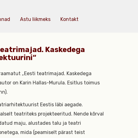
nnad
Astu liikmeks
Kontakt
teatrimajad. Kaskedega
ektuurini“
i raamatut „Eesti teatrimajad. Kaskedega
autor on Karin Hallas-Murula. Esitlus toimus
nn).
riarhitektuurist Eestis läbi aegade.
lselt teatriteks projekteeritud. Nende kõrval
atud maju, alustades talu ja teatri
netega, mida (peamiselt pärast teist