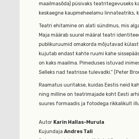
maailmasõda) püsivaks teatritegevuseks ka
keskaegne kaupmeheelamu linnateatriks, ki
Teatri ehitamine on alati sündmus, mis alg
Maja määrab suurel määral teatri identitee
publikuruumid omakorda mõjutavad külasta
kujutab endast kahte ruumi kahe sissepääsug
on kaks maailma. Pimeduses istuvad inimese
Selleks nad teatrisse tulevadki.“ (Peter Bro
Raamatus uuritakse, kuidas Eestis neid ka
ning milline on teatrimajade koht Eesti arh
suures formaadis ja fotodega rikkalikult ill
Autor
Karin Hallas-Murula
Kujundaja
Andres Tali