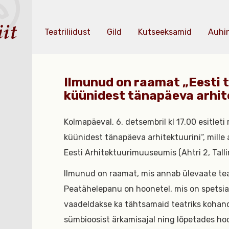
Teatriliidust
Gild
Kutseeksamid
Auhi
Ilmunud on raamat „Eesti 
küünidest tänapäeva arhit
Kolmapäeval, 6. detsembril kl 17.00 esitlet
küünidest tänapäeva arhitektuurini“, mille 
Eesti Arhitektuurimuuseumis (Ahtri 2, Talli
Ilmunud on raamat, mis annab ülevaate teat
Peatähelepanu on hoonetel, mis on spetsiaa
vaadeldakse ka tähtsamaid teatriks kohand
sümbioosist ärkamisajal ning lõpetades hoo