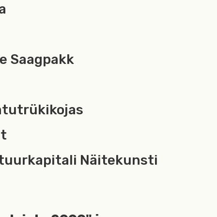
a
ne Saagpakk
atutrükikojas
it
tuurkapitali Näitekunsti