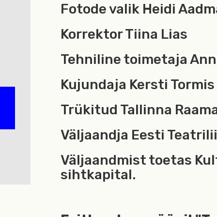
Fotode valik Heidi Aadm
Korrektor Tiina Lias
Tehniline toimetaja An
Kujundaja Kersti Tormis
Trükitud Tallinna Raam
Väljaandja Eesti Teatrili
Väljaandmist toetas Kul
sihtkapital.