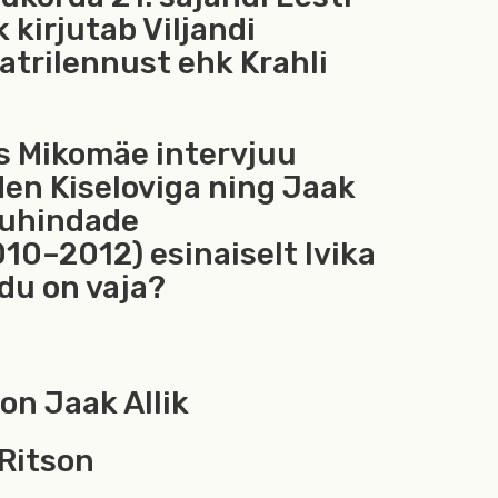
k kirjutab Viljandi
atrilennust ehk Krahli
s Mikomäe intervjuu
en Kiseloviga ning Jaak
aauhindade
010–2012) esinaiselt Ivika
ndu on vaja?
on Jaak Allik
 Ritson