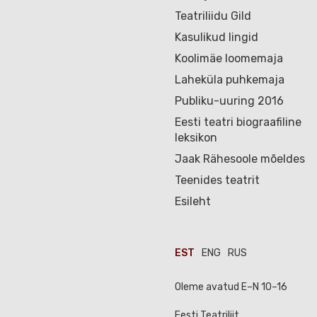
Teatriliidu Gild
Kasulikud lingid
Koolimäe loomemaja
Laheküla puhkemaja
Publiku-uuring 2016
Eesti teatri biograafiline
leksikon
Jaak Rähesoole mõeldes
Teenides teatrit
Esileht
EST
ENG
RUS
Oleme avatud E–N 10–16
Eesti Teatriliit