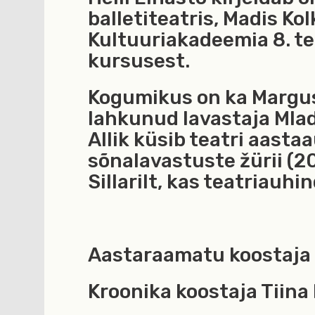
balletiteatris, Madis Kol
Kultuuriakadeemia 8. te
kursusest.
Kogumikus on ka Margu
lahkunud lavastaja Mlad
Allik küsib teatri aast
sõnalavastuste žürii (2
Sillarilt, kas teatriauhi
Aastaraamatu koostaja 
Kroonika koostaja Tiina