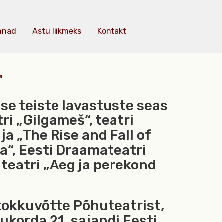
nnad
Astu liikmeks
Kontakt
"
kse teiste lavastuste seas
tri „Gilgameš“, teatri
a „The Rise and Fall of
sa“, Eesti Draamateatri
ateatri „Aeg ja perekond
kokkuvõtte Põhuteatrist,
lukorda 21. sajandi Eesti