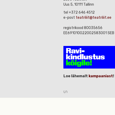
Uus 5, 10111 Tallinn
tel +372 646 4512
e-post
teatriliit@teatriliit.ee
registrikood 80035656
EE691010022002583001 SEB
Loe lähemalt
kampaaniast
!