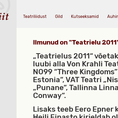
Teatriliidust
Gild
Kutseeksamid
Auhi
Ilmunud on "Teatrielu 2011
„Teatrielus 2011“ võeta
luubi alla Von Krahli Tea
NO99 “Three Kingdoms” j
Estonia“, VAT Teatri „Ni
„Punane“, Tallinna Linn
Conway“.
Lisaks teeb Eero Epner 
Heili Einasto kirjeldab o