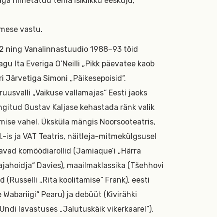
ga nimetatud tema isiklikku eeskuju,
imese vastu.
2 ning Vanalinnastuudio 1988–93 tõid
gu Ita Everiga O’Neilli „Pikk päevatee kaob
ri Järvetiga Simoni „Päikesepoisid“.
ruusvalli „Vaikuse vallamajas“ Eesti jaoks
ängitud Gustav Kaljase kehastada ränk valik
se vahel. Üksküla mängis Noorsooteatris,
.-is ja VAT Teatris, näitleja-mitmekülgsusel
ravad komöödiarollid (Jamiaque’i „Härra
Majahoidja“ Davies), maailmaklassika (Tšehhovi
 (Russelli „Rita koolitamise“ Frank), eesti
abariigi“ Pearu) ja debüüt (Kivirähki
ndi lavastuses „Jalutuskäik vikerkaarel“).