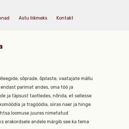
nnad
Astu liikmeks
Kontakt
a
7
leegide, sõprade, õpilaste, vaatajate mällu
 endast parimat andes, oma töö ja
de ja täpsust taotledes, nõnda, et sellesse
omöödia ja tragöödia, siiras naer ja hinge
lihtsa loomuse juures nimetatud
saks erakordsele andele märgib see ka tema