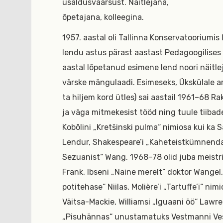
usaldusväärsust. Näitlejana,
õpetajana, kolleegina.
1957. aastal oli Tallinna Konservatooriumis
lendu astus pärast aastast Pedagoogilises 
aastal lõpetanud esimene lend noori näitlej
värske mängulaadi. Esimeseks, Ükskülale a
ta hiljem kord ütles) sai aastail 1961–68 Ra
ja väga mitmekesist tööd ning tuule tiibad
Kobõlini „Kretšinski pulma“ nimiosa kui ka S
Lendur, Shakespeare’i „Kaheteistkümnenda 
Sezuanist“ Wang. 1968–78 olid juba meistr
Frank, Ibseni „Naine merelt“ doktor Wangel,
potitehase“ Niilas, Molière’i „Tartuffe’i“ nim
Väitsa-Mackie, Williamsi „Iguaani öö“ Lawr
„Pisuhännas“ unustamatuks Vestmanni Vest