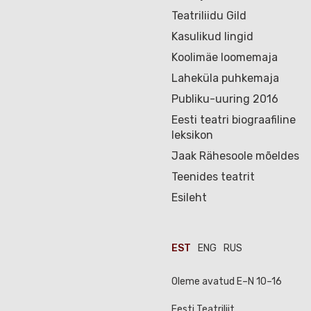
Teatriliidu Gild
Kasulikud lingid
Koolimäe loomemaja
Laheküla puhkemaja
Publiku-uuring 2016
Eesti teatri biograafiline
leksikon
Jaak Rähesoole mõeldes
Teenides teatrit
Esileht
EST
ENG
RUS
Oleme avatud E–N 10–16
Eesti Teatriliit