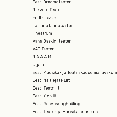
Eesti Draamateater
Rakvere Teater
Endla Teater
Tallinna Linnateater
Theatrum
Vana Baskini teater
VAT Teater
R.A.A.A.M.
Ugala
Eesti Muusika- ja Teatriakadeemia lavakuns
Eesti Näitlejate Liit
Eesti Teatriliit
Eesti Kinoliit
Eesti Rahvusringhääling
Eesti Teatri- ja Muusikamuuseum