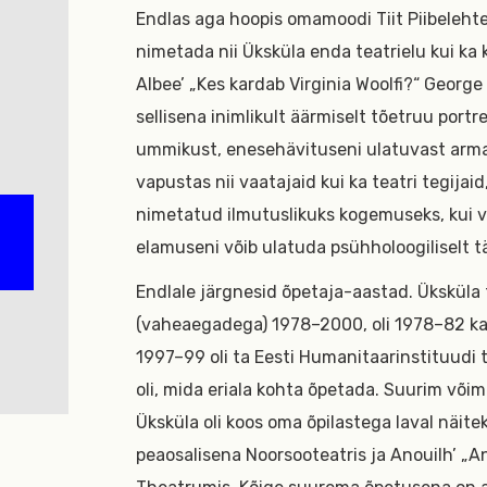
Endlas aga hoopis omamoodi Tiit Piibelehte.
nimetada nii Üksküla enda teatrielu kui ka
Albee’ „Kes kardab Virginia Woolfi?“ George 
sellisena inimlikult äärmiselt tõetruu port
ummikust, enesehävituseni ulatuvast armas
vapustas nii vaatajaid kui ka teatri tegijaid
nimetatud ilmutuslikuks kogemuseks, kui 
elamuseni võib ulatuda psühholoogiliselt t
Endlale järgnesid õpetaja-aastad. Üksküla
(vaheaegadega) 1978–2000, oli 1978–82 kat
1997–99 oli ta Eesti Humanitaarinstituudi te
oli, mida eriala kohta õpetada. Suurim võim
Üksküla oli koos oma õpilastega laval näit
peaosalisena Noorsooteatris ja Anouilh’ „An