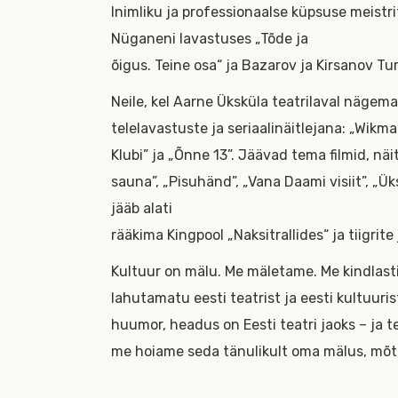
Inimliku ja professionaalse küpsuse meist
Nüganeni lavastuses „Tõde ja
õigus. Teine osa“ ja Bazarov ja Kirsanov Tur
Neile, kel Aarne Üksküla teatrilaval nägemat
telelavastuste ja seriaalinäitlejana: „Wikma
Klubi” ja „Õnne 13”. Jäävad tema filmid, näi
sauna”, „Pisuhänd”, „Vana Daami visiit”, „Ük
jääb alati
rääkima Kingpool „Naksitrallides“ ja tiigrite
Kultuur on mälu. Me mäletame. Me kindlast
lahutamatu eesti teatrist ja eesti kultuuris
huumor, headus on Eesti teatri jaoks – ja te
me hoiame seda tänulikult oma mälus, mõtt