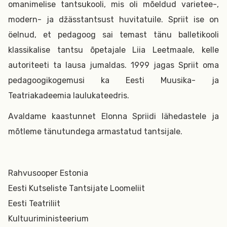
omanimelise tantsukooli, mis oli mõeldud varietee-,
modern- ja džässtantsust huvitatuile. Spriit ise on
öelnud, et pedagoog sai temast tänu balletikooli
klassikalise tantsu õpetajale Liia Leetmaale, kelle
autoriteeti ta lausa jumaldas. 1999 jagas Spriit oma
pedagoogikogemusi ka Eesti Muusika- ja
Teatriakadeemia laulukateedris.
Avaldame kaastunnet Elonna Spriidi lähedastele ja
mõtleme tänutundega armastatud tantsijale.
Rahvusooper Estonia
Eesti Kutseliste Tantsijate Loomeliit
Eesti Teatriliit
Kultuuriministeerium