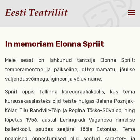
In memoriam Elonna Spriit
Meie seast on lahkunud tantsija Elonna Spriit:
temperamentne ja päikseline, etteaimamatu, jõulise
väljendusvõimega, iginoor ja võluv naine.
Spriit õppis Tallinna koreograafiakoolis, kus tema
kursusekaaslasteks olid teiste hulgas Jelena Poznjak-
Kõlar, Tiiu Randviir-Tölp ja Regina Tõško-Süvalep, ning
lõpetas 1956. aastal Leningradi Vaganova nimelise
balletikooli, asudes seejärel tööle Estonias. Tema
peamised õnnestumised olid seotud karakter- ja