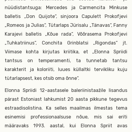
nüüdistantsuga: Mercedes ja Carmencita Minkuse
balletis „Don Quijote“, sinjoora Capulett Prokofjevi
„Romeos ja Julias“, Tütarlaps Jürisalu „Tänavas“, Fanny
Karajevi balletis „Kõue rada“, Võõrasema Prokofjevi
„Tuhkatriinus“, Conchita Grinblatsi „Rigondas“ jt.
Viimase kohta kirjutas kriitika, et „Elonna Spriidi
tantsus on temperamenti, ta tunnetab tantsu
karakterit ja koloriiti, luues küllaltki tervikliku kuju
tütarlapsest, kes otsib oma õnne“.
Elonna Spriidi 12-aastasele baleriinistaažile lisandus
pärast Estoniast lahkumist 20 aasta pikkune tegevus
estraadisolistina. Ka selles maailmas ilmestas tema
esinemisi professionaalsuse nõue, mis sai eriti
määravaks 1993. aastal, kui Elonna Spriit avas