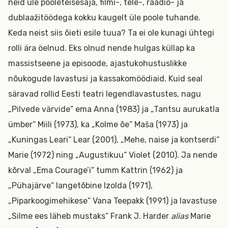
neid üle pooleteisesaja, filmi-, tele-, raadio- ja
dublaažitöödega kokku kaugelt üle poole tuhande.
Keda neist siis õieti esile tuua? Ta ei ole kunagi ühtegi
rolli ära öelnud. Eks olnud nende hulgas küllap ka
massistseene ja episoode, ajastukohustuslikke
nõukogude lavastusi ja kassakomöödiaid. Kuid seal
säravad rollid Eesti teatri legendlavastustes, nagu
„Pilvede värvide“ ema Anna (1983) ja „Tantsu aurukatla
ümber“ Miili (1973), ka „Kolme õe“ Maša (1973) ja
„Kuningas Leari“ Lear (2001), „Mehe, naise ja kontserdi“
Marie (1972) ning „Augustikuu“ Violet (2010). Ja nende
kõrval „Ema Courage’i“ tumm Kattrin (1962) ja
„Pühajärve“ langetõbine Izolda (1971),
„Piparkoogimehikese“ Vana Teepakk (1991) ja lavastuse
„Silme ees läheb mustaks“ Frank J. Harder
alias
Marie