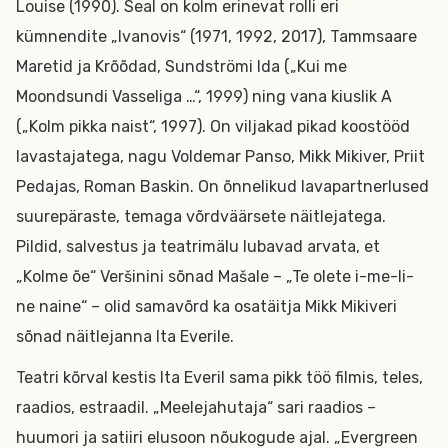
Louise (1990). Seal on kolm erinevat rolli eri
kümnendite „Ivanovis“ (1971, 1992, 2017), Tammsaare
Maretid ja Krõõdad, Sundströmi Ida („Kui me
Moondsundi Vasseliga …“, 1999) ning vana kiuslik A
(„Kolm pikka naist“, 1997). On viljakad pikad koostööd
lavastajatega, nagu Voldemar Panso, Mikk Mikiver, Priit
Pedajas, Roman Baskin. On õnnelikud lavapartnerlused
suurepäraste, temaga võrdväärsete näitlejatega.
Pildid, salvestus ja teatrimälu lubavad arvata, et
„Kolme õe“ Veršinini sõnad Mašale – „Te olete i-me-li-
ne naine“ – olid samavõrd ka osatäitja Mikk Mikiveri
sõnad näitlejanna Ita Everile.
Teatri kõrval kestis Ita Everil sama pikk töö filmis, teles,
raadios, estraadil. „Meelejahutaja“ sari raadios –
huumori ja satiiri elusoon nõukogude ajal. „Evergreen