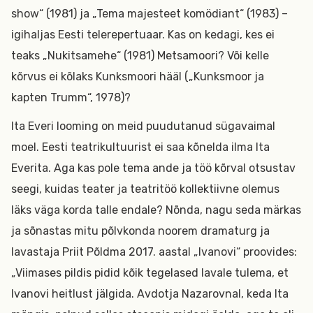
show“ (1981) ja „Tema majesteet komödiant“ (1983) –
igihaljas Eesti telerepertuaar. Kas on kedagi, kes ei
teaks „Nukitsamehe“ (1981) Metsamoori? Või kelle
kõrvus ei kõlaks Kunksmoori hääl („Kunksmoor ja
kapten Trumm“, 1978)?
Ita Everi looming on meid puudutanud sügavaimal
moel. Eesti teatrikultuurist ei saa kõnelda ilma Ita
Everita. Aga kas pole tema ande ja töö kõrval otsustav
seegi, kuidas teater ja teatritöö kollektiivne olemus
läks väga korda talle endale? Nõnda, nagu seda märkas
ja sõnastas mitu põlvkonda noorem dramaturg ja
lavastaja Priit Põldma 2017. aastal „Ivanovi“ proovides:
„Viimases pildis pidid kõik tegelased lavale tulema, et
Ivanovi heitlust jälgida. Avdotja Nazarovnal, keda Ita