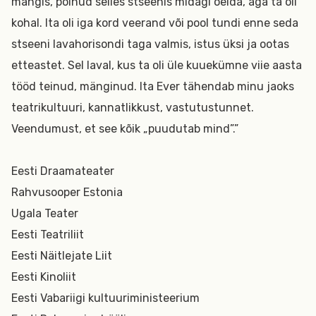
mängis, polnud selles stseenis midagi öelda, aga ta oli
kohal. Ita oli iga kord veerand või pool tundi enne seda
stseeni lavahorisondi taga valmis, istus üksi ja ootas
etteastet. Sel laval, kus ta oli üle kuuekümne viie aasta
tööd teinud, mänginud. Ita Ever tähendab minu jaoks
teatrikultuuri, kannatlikkust, vastutustunnet.
Veendumust, et see kõik „puudutab mind”.”
Eesti Draamateater
Rahvusooper Estonia
Ugala Teater
Eesti Teatriliit
Eesti Näitlejate Liit
Eesti Kinoliit
Eesti Vabariigi kultuuriministeerium