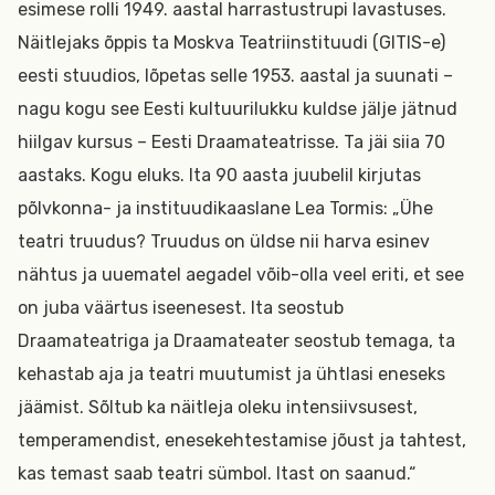
esimese rolli 1949. aastal harrastustrupi lavastuses.
Näitlejaks õppis ta Moskva Teatriinstituudi (GITIS-e)
eesti stuudios, lõpetas selle 1953. aastal ja suunati –
nagu kogu see Eesti kultuurilukku kuldse jälje jätnud
hiilgav kursus – Eesti Draamateatrisse. Ta jäi siia 70
aastaks. Kogu eluks. Ita 90 aasta juubelil kirjutas
põlvkonna- ja instituudikaaslane Lea Tormis: „Ühe
teatri truudus? Truudus on üldse nii harva esinev
nähtus ja uuematel aegadel võib-olla veel eriti, et see
on juba väärtus iseenesest. Ita seostub
Draamateatriga ja Draamateater seostub temaga, ta
kehastab aja ja teatri muutumist ja ühtlasi eneseks
jäämist. Sõltub ka näitleja oleku intensiivsusest,
temperamendist, enesekehtestamise jõust ja tahtest,
kas temast saab teatri sümbol. Itast on saanud.“