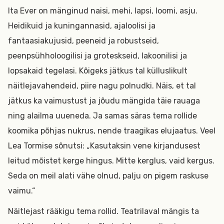
Ita Ever on mänginud naisi, mehi, lapsi, loomi, asju.
Heidikuid ja kuningannasid, ajaloolisi ja
fantaasiakujusid, peeneid ja robustseid,
peenpsühholoogilisi ja groteskseid, lakoonilisi ja
lopsakaid tegelasi. Kõigeks jätkus tal külluslikult
näitlejavahendeid, piire nagu polnudki. Näis, et tal
jätkus ka vaimustust ja jõudu mängida täie rauaga
ning alailma uueneda. Ja samas säras tema rollide
koomika põhjas nukrus, nende traagikas elujaatus. Veel
Lea Tormise sõnutsi: „Kasutaksin vene kirjandusest
leitud mõistet kerge hingus. Mitte kerglus, vaid kergus.
Seda on meil alati vähe olnud, palju on pigem raskuse
vaimu.“
Näitlejast rääkigu tema rollid. Teatrilaval mängis ta