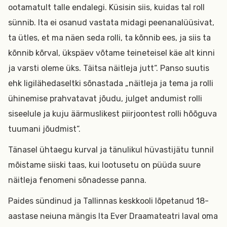
ootamatult talle endalegi. Küsisin siis, kuidas tal roll
sünnib. Ita ei osanud vastata midagi peenanalüüsivat,
ta ütles, et ma näen seda rolli, ta kõnnib ees, ja siis ta
kõnnib kõrval, ükspäev võtame teineteisel käe alt kinni
ja varsti oleme üks. Täitsa näitleja jutt“. Panso suutis
ehk ligilähedaseltki sõnastada „näitleja ja tema ja rolli
ühinemise prahvatavat jõudu, julget andumist rolli
siseelule ja kuju äärmuslikest piirjoontest rolli hõõguva
tuumani jõudmist“.
Tänasel ühtaegu kurval ja tänulikul hüvastijätu tunnil
mõistame siiski taas, kui lootusetu on püüda suure
näitleja fenomeni sõnadesse panna.
Paides sündinud ja Tallinnas keskkooli lõpetanud 18-
aastase neiuna mängis Ita Ever Draamateatri laval oma