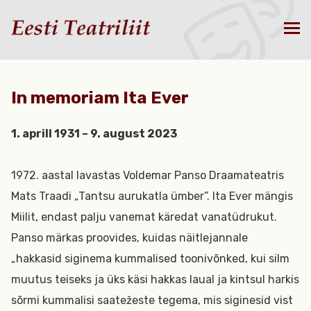
In memoriam Ita Ever
1. aprill 1931 – 9. august 2023
1972. aastal lavastas Voldemar Panso Draamateatris
Mats Traadi „Tantsu aurukatla ümber”. Ita Ever mängis
Miilit, endast palju vanemat käredat vanatüdrukut.
Panso märkas proovides, kuidas näitlejannale
„hakkasid siginema kummalised toonivõnked, kui silm
muutus teiseks ja üks käsi hakkas laual ja kintsul harkis
sõrmi kummalisi saatežeste tegema, mis siginesid vist