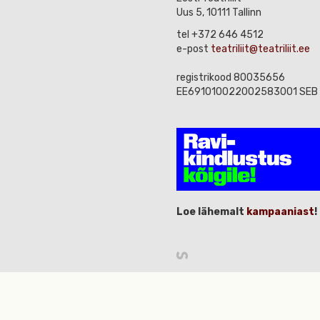
Uus 5, 10111 Tallinn
tel +372 646 4512
e-post
teatriliit@teatriliit.ee
registrikood 80035656
EE691010022002583001 SEB
Loe lähemalt
kampaaniast
!