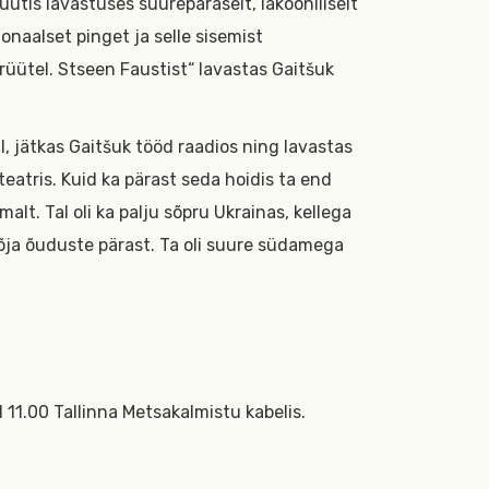
suutis lavastuses suurepäraselt, lakooniliselt
onaalset pinget ja selle sisemist
 rüütel. Stseen Faustist“ lavastas Gaitšuk
, jätkas Gaitšuk tööd raadios ning lavastas
eatris. Kuid ka pärast seda hoidis ta end
alt. Tal oli ka palju sõpru Ukrainas, kellega
sõja õuduste pärast. Ta oli suure südamega
 11.00 Tallinna Metsakalmistu kabelis.