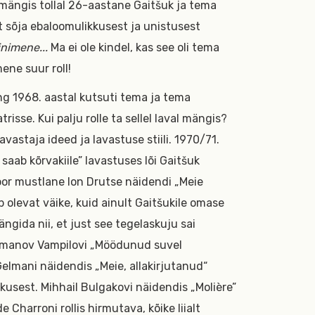
mängis tollal 26-aastane Gaitšuk ja tema
 sõja ebaloomulikkusest ja unistusest
inimene...
Ma ei ole kindel, kas see oli tema
mene suur roll!
ing 1968. aastal kutsuti tema ja tema
risse. Kui palju rolle ta sellel laval mängis?
vastaja ideed ja lavastuse stiili. 1970/71.
saab kõrvakiile” lavastuses lõi Gaitšuk
or mustlane Ion Drutse näidendi „Meie
b olevat väike, kuid ainult Gaitšukile omase
gida nii, et just see tegelaskuju sai
Šamanov Vampilovi „Möödunud suvel
 Gelmani näidendis „Meie, allakirjutanud“
kkusest. Mihhail Bulgakovi näidendis „Molière”
de Charroni rollis hirmutava, kõike liialt