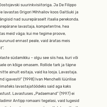
ostojevski suurinkvisiitoriga. Ja De Filippo
e lavastas Grigori Mihhailov koos Gaitšuki ja
ngisid nad suurepäraselt itaalia perekonda.
uurepärane lavastaja, kompetentne, hea
tas meid väga; kui me tegime proove,
i surunud ennast peale, vaid äratas meis
t”.
laste südamikku – olgu see siis hea, kuri või
le on kõige omasem. Rollide tark ja täpne
itte ainult esitaja, vaid ka looja. Lavastaja.
 igavesti!” (1998) Ivan Menchelli lüürilise
arimateks lavastajatöödeks said aga kaks
vastust. Lavastuses „Padaemand” (1997) ei
ladimir Antipp romaani tegelasi, vaid lugesid