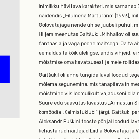
inimlikku hävitava karakteri, mis sarnaneb D
näidendis „Filumena Marturano” (1993), mill
Golovatajaga nende ühise juubeli puhul, mä
Hiljem meenutas Gaitšuk: „Mihhailov oli s
fantaasia ja väga peene maitsega. Ja ta ai
eemaldas ta kõik üleliigse, andis vihjeid, e
mõistmise oma kavatsusest ja meie rollides
Gaitšukil oli anne tungida laval loodud tege
mõlema segunemine, mis tänapäeva inimese
mõistmine viis loomulikult vajaduseni olla m
Suure edu saavutas lavastus „Armastan Sind
komöödia „Kalmistuklubi” järgi. Gaitšuki p
Aleksandr Puškini teoste põhjal loodud la
kehastanud näitlejad Liidia Golovataja ja V