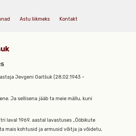
nnad
Astu liikmeks
Kontakt
šuk
25
vastaja Jevgeni Gaitšuk (28.02.1943 –
ene. Ja sellisena jääb ta meie mällu, kuni
ri laval 1969. aastal lavastuses „Ööbikute
ta mais kohtusid ja armusid võitja ja võidetu,