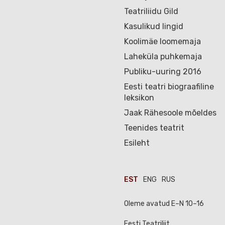
Teatriliidu Gild
Kasulikud lingid
Koolimäe loomemaja
Laheküla puhkemaja
Publiku-uuring 2016
Eesti teatri biograafiline
leksikon
Jaak Rähesoole mõeldes
Teenides teatrit
Esileht
EST
ENG
RUS
Oleme avatud E–N 10–16
Eesti Teatriliit