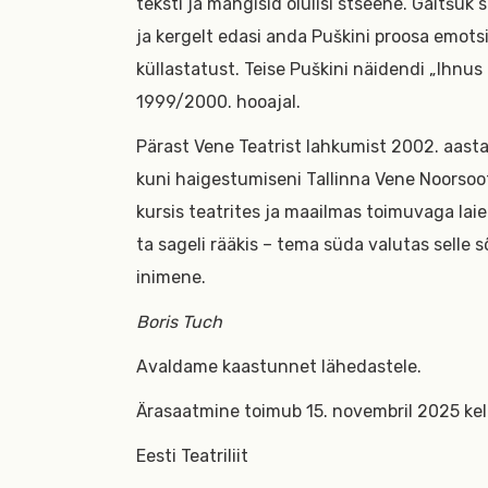
teksti ja mängisid olulisi stseene. Gaitšuk 
ja kergelt edasi anda Puškini proosa emotsi
küllastatust. Teise Puškini näidendi „Ihnus
1999/2000. hooajal.
Pärast Vene Teatrist lahkumist 2002. aastal
kuni haigestumiseni Tallinna Vene Noorsoot
kursis teatrites ja maailmas toimuvaga laiem
ta sageli rääkis – tema süda valutas selle 
inimene.
Boris Tuch
Avaldame kaastunnet lähedastele.
Ärasaatmine toimub 15. novembril 2025 kell
Eesti Teatriliit