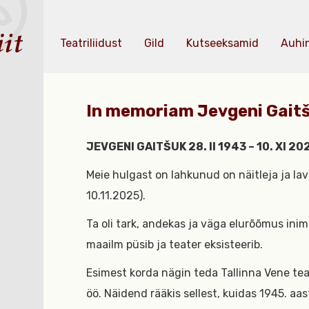
Teatriliidust
Gild
Kutseeksamid
Auhi
In memoriam Jevgeni Gait
JEVGENI GAITŠUK 28. II 1943 – 10. XI 20
Meie hulgast on lahkunud on näitleja ja la
10.11.2025).
Ta oli tark, andekas ja väga elurõõmus inim
maailm püsib ja teater eksisteerib.
Esimest korda nägin teda Tallinna Vene teat
öö. Näidend rääkis sellest, kuidas 1945. aas