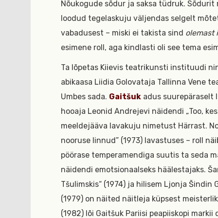
Nõukogude sõdur ja saksa tüdruk. Sõdurit 
loodud tegelaskuju väljendas selgelt mõtet
vabadusest – miski ei takista sind
olemast 
esimene roll, aga kindlasti oli see tema esi
Ta lõpetas Kiievis teatrikunsti instituudi n
abikaasa Liidia Golovataja Tallinna Vene teat
Umbes sada.
Gaitšuk
adus suurepäraselt la
hooaja Leonid Andrejevi näidendi „Too, kes 
meeldejääva lavakuju nimetust Härrast. No
nooruse linnud” (1973) lavastuses – roll näi
pöörase temperamendiga suutis ta seda män
näidendi emotsionaalseks häälestajaks. 
Tšulimskis“ (1974) ja hilisem Ljonja Šindin
(1979) on näited näitleja küpsest meisterli
(1982) lõi Gaitšuk Pariisi peapiiskopi markii 