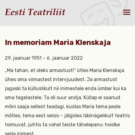
In memoriam Maria Klenskaja
29. jaanuar 1951 – 6. jaanuar 2022
„Ma tahan, et oleks armastust!“ ütles Maria Klenskaja
ühes oma viimastest intervjuudest. Ja armastust
jagaski ta külluslikult nii inimestele enda ümber kui ka
oma tegelastele. Ta oli suur andja. Küllap ei saanud
mõni saaja sellest teadagi, kuidas Maria tema peale
mõtles, tema eest seisis – jälgides läbinägelikult teatris
toimuvat, juhtis ta vahel teiste tähelepanu: hoidke
seda inimest.