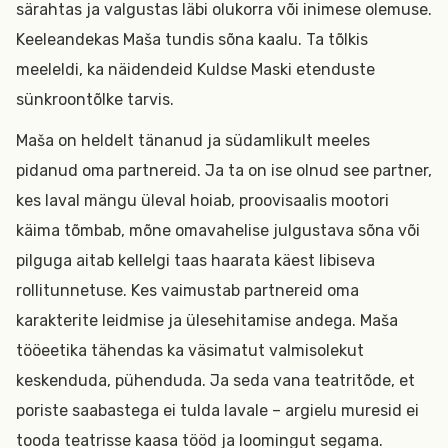
särahtas ja valgustas läbi olukorra või inimese olemuse.
Keeleandekas Maša tundis sõna kaalu. Ta tõlkis
meeleldi, ka näidendeid Kuldse Maski etenduste
sünkroontõlke tarvis.
Maša on heldelt tänanud ja südamlikult meeles
pidanud oma partnereid. Ja ta on ise olnud see partner,
kes laval mängu üleval hoiab, proovisaalis mootori
käima tõmbab, mõne omavahelise julgustava sõna või
pilguga aitab kellelgi taas haarata käest libiseva
rollitunnetuse. Kes vaimustab partnereid oma
karakterite leidmise ja ülesehitamise andega. Maša
tööeetika tähendas ka väsimatut valmisolekut
keskenduda, pühenduda. Ja seda vana teatritõde, et
poriste saabastega ei tulda lavale – argielu muresid ei
tooda teatrisse kaasa tööd ja loomingut segama.