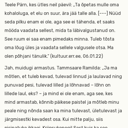
Teele Pärn, kes ütles neil päevil: „Ta õpetas mulle oma
kohaloluga, et elu on suur, ära jää talle alla. [---] Nüüd
seda pilku enam ei ole, aga see ei tähenda, et saaks
mööda vaadata sellest, mida ta läbivalgustanud on.
See ruum ei saa enam pimedaks minna. Tuleb tõsta
oma lõug üles ja vaadata sellele valgusele otsa. Ma
olen põhjani tänulik.“ (kultuur.err.ee, 06.01.22)
Jah, muidugi armastus. Tammsaare Ramilda: „Ja ma
mõtlen, et tuleb kevad, tulevad linnud ja laulavad ning
punuvad pesi, tulevad lilled ja lõhnavad – lõhn on
lillede laul, eks? – ja mind ei ole enam, aga see, kes
mind armastab, kõnnib päikese paistel ja mõtleb minu
peale ning nõnda saan ka mina tulevast, ületulevast ja
järgmisestki kevadest osa. Kui mitte palju, siis
pisinatuke ikkagi. Kriipsukenegi! Sest kuis ka see