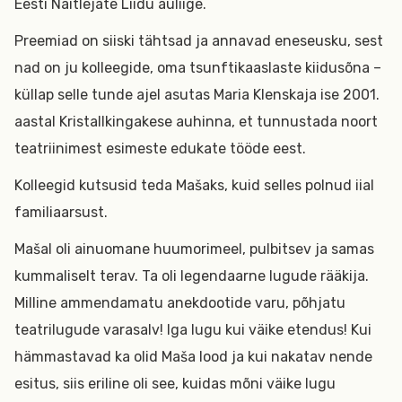
Eesti Näitlejate Liidu auliige.
Preemiad on siiski tähtsad ja annavad eneseusku, sest
nad on ju kolleegide, oma tsunftikaaslaste kiidusõna –
küllap selle tunde ajel asutas Maria Klenskaja ise 2001.
aastal Kristallkingakese auhinna, et tunnustada noort
teatriinimest esimeste edukate tööde eest.
Kolleegid kutsusid teda Mašaks, kuid selles polnud iial
familiaarsust.
Mašal oli ainuomane huumorimeel, pulbitsev ja samas
kummaliselt terav. Ta oli legendaarne lugude rääkija.
Milline ammendamatu anekdootide varu, põhjatu
teatrilugude varasalv! Iga lugu kui väike etendus! Kui
hämmastavad ka olid Maša lood ja kui nakatav nende
esitus, siis eriline oli see, kuidas mõni väike lugu