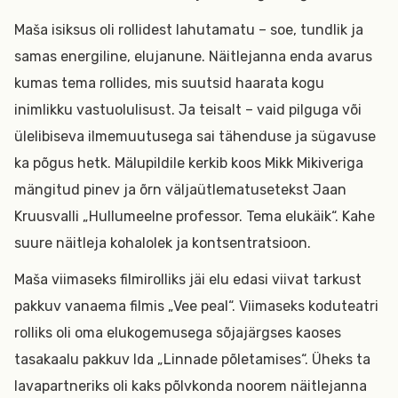
Maša isiksus oli rollidest lahutamatu – soe, tundlik ja
samas energiline, elujanune. Näitlejanna enda avarus
kumas tema rollides, mis suutsid haarata kogu
inimlikku vastuolulisust. Ja teisalt – vaid pilguga või
ülelibiseva ilmemuutusega sai tähenduse ja sügavuse
ka põgus hetk. Mälupildile kerkib koos Mikk Mikiveriga
mängitud pinev ja õrn väljaütlematusetekst Jaan
Kruusvalli „Hullumeelne professor. Tema elukäik“. Kahe
suure näitleja kohalolek ja kontsentratsioon.
Maša viimaseks filmirolliks jäi elu edasi viivat tarkust
pakkuv vanaema filmis „Vee peal“. Viimaseks koduteatri
rolliks oli oma elukogemusega sõjajärgses kaoses
tasakaalu pakkuv Ida „Linnade põletamises“. Üheks ta
lavapartneriks oli kaks põlvkonda noorem näitlejanna