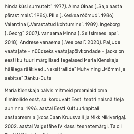
hinda küsi surnutelt“, 1977), Alma Oinas („Saja aasta
pärast mais“, 1986), Pille („Keskea rõõmud“, 1986),
Valentina („Varastatud kohtumine“, 1989), Ingeborg
(„Georg“, 2007), vanaema Minna („Seltsimees laps“,
2018), Andrese vanaema („Vee peal“, 2020). Paljude
vaatajate – nüüdseks vaatajapõlvkondade – jaoks on
eesti kultuuri märgilised tegelased Maria Klenskaja
häälega rääkivad „Naksitrallide“ Muhv ning „Mõmmi ja
aabitsa“ Jänku-Juta.
Maria Klenskaja pälvis mitmeid preemiaid oma
filmirollide eest, sai korduvalt Eesti teatri naisnäitleja
auhinna, 1996. aastal Eesti Kultuurkapitali
aastapreemia (koos Jaan Kruusvalli ja Mikk Mikiveriga),
2002. aastal Valgetähe IV klassi teenetemärgi. Ta oli