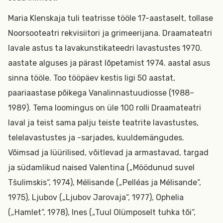
Maria Klenskaja tuli teatrisse tööle 17-aastaselt, tollase
Noorsooteatri rekvisiitori ja grimeerijana. Draamateatri
lavale astus ta lavakunstikateedri lavastustes 1970.
aastate alguses ja pärast lõpetamist 1974. aastal asus
sinna tööle. Too tööpäev kestis ligi 50 aastat,
paariaastase põikega Vanalinnastuudiosse (1988–
1989). Tema loomingus on üle 100 rolli Draamateatri
laval ja teist sama palju teiste teatrite lavastustes,
telelavastustes ja -sarjades, kuuldemängudes.
Võimsad ja lüürilised, võitlevad ja armastavad, targad
ja südamlikud naised Valentina („Möödunud suvel
Tšulimskis“, 1974), Mélisande („Pelléas ja Mélisande“,
1975), Ljubov („Ljubov Jarovaja“, 1977), Ophelia
(„Hamlet“, 1978), Ines („Tuul Olümposelt tuhka tõi“,