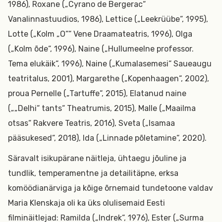
1986), Roxane („Cyrano de Bergerac“
Vanalinnastuudios, 1986), Lettice („Leekrüübe“, 1995),
Lotte („Kolm „O““ Vene Draamateatris, 1996), Olga
(„Kolm õde“, 1996), Naine („Hullumeelne professor.
Tema elukäik“, 1996), Naine („Kumalasemesi“ Saueaugu
teatritalus, 2001), Margarethe („Kopenhaagen“, 2002),
proua Pernelle („Tartuffe“, 2015), Elatanud naine
(„„Delhi“ tants“ Theatrumis, 2015), Malle („Maailma
otsas“ Rakvere Teatris, 2016), Sveta („Isamaa
pääsukesed“, 2018), Ida („Linnade põletamine“, 2020).
Säravalt isikupärane näitleja, ühtaegu jõuline ja
tundlik, temperamentne ja detailitäpne, erksa
komöödianärviga ja kõige õrnemaid tundetoone valdav
Maria Klenskaja oli ka üks olulisemaid Eesti
filminäitlejad: Ramilda („Indrek“, 1976), Ester („Surma