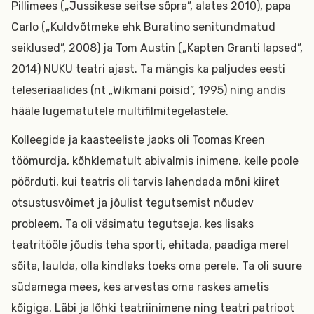
Pillimees („Jussikese seitse sõpra”, alates 2010), papa
Carlo („Kuldvõtmeke ehk Buratino senitundmatud
seiklused”, 2008) ja Tom Austin („Kapten Granti lapsed”,
2014) NUKU teatri ajast. Ta mängis ka paljudes eesti
teleseriaalides (nt „Wikmani poisid”, 1995) ning andis
hääle lugematutele multifilmitegelastele.
Kolleegide ja kaasteeliste jaoks oli Toomas Kreen
töömurdja, kõhklematult abivalmis inimene, kelle poole
pöörduti, kui teatris oli tarvis lahendada mõni kiiret
otsustusvõimet ja jõulist tegutsemist nõudev
probleem. Ta oli väsimatu tegutseja, kes lisaks
teatritööle jõudis teha sporti, ehitada, paadiga merel
sõita, laulda, olla kindlaks toeks oma perele. Ta oli suure
südamega mees, kes arvestas oma raskes ametis
kõigiga. Läbi ja lõhki teatriinimene ning teatri patrioot