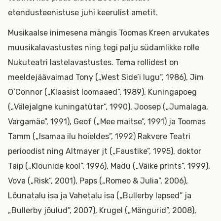
etendusteenistuse juhi keerulist ametit.
Musikaalse inimesena mängis Toomas Kreen arvukates
muusikalavastustes ning tegi palju südamlikke rolle
Nukuteatri lastelavastustes. Tema rollidest on
meeldejäävaimad Tony („West Side’i lugu”, 1986), Jim
O’Connor („Klaasist loomaaed”, 1989), Kuningapoeg
(„Välejalgne kuningatütar”, 1990), Joosep („Jumalaga,
Vargamäe”, 1991), Geof („Mee maitse”, 1991) ja Toomas
Tamm („Isamaa ilu hoieldes”, 1992) Rakvere Teatri
perioodist ning Altmayer jt („Faustike”, 1995), doktor
Taip („Klounide kool”, 1996), Madu („Väike prints”, 1999),
Vova („Risk”, 2001), Paps („Romeo & Julia”, 2006),
Lõunatalu isa ja Vahetalu isa („Bullerby lapsed” ja
„Bullerby jõulud”, 2007), Krugel („Mängurid”, 2008),