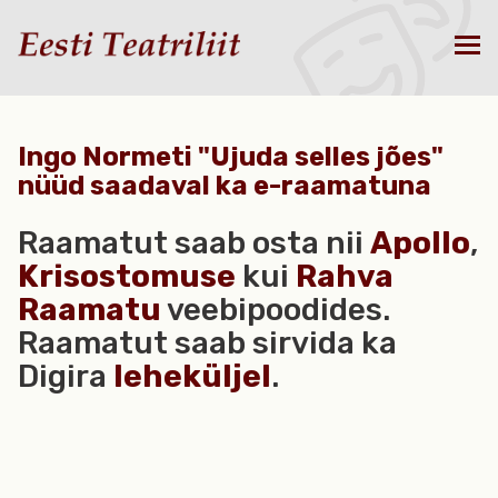
Ingo Normeti "Ujuda selles jões"
nüüd saadaval ka e-raamatuna
Raamatut saab osta nii
Apollo
,
Krisostomuse
kui
Rahva
Raamatu
veebipoodides.
Raamatut saab sirvida ka
Digira
leheküljel
.