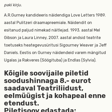
paki kirju.
A.R.Gurney kandideeris näidendiga Love Letters 1989.
aastal Pulitzeri draamapreemiale. Näidendit on
esitanud paljud nimekad näitlejad. 1993. aastal Mel
Gibson ja Laura Linney, 2007. aastal andsid teatrite
toetuseks heategevusüritusi Sigourney Weaver ja Jeff
Daniels. Eestis on Gurney näidendeid varem mängitud
Ugalas ja Rakveres (Söögituba) ja Endlas (Sylvia).
Kõigile soovijaile piletid
soodushinnaga 8.- eurot
saadaval Teatriliidust,
eelmüügist ja kohapeal enne
etendust.
Piletisoov edastada: