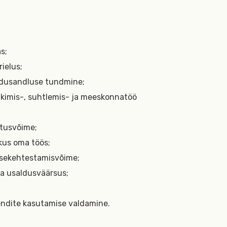
s;
rielus;
dusandluse tundmine;
ääkimis-, suhtlemis- ja meeskonnatöö
stusvõime;
kus oma töös;
esekehtestamisvõime;
ja usaldusväärsus;
endite kasutamise valdamine.