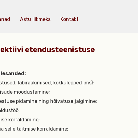
nnad
Astu liikmeks
Kontakt
ektiivi etendusteenistuse
ülesanded:
stused, läbirääkimised, kokkulepped jms);
eisude moodustamine;
vestuse pidamine ning hõivatuse jälgimine;
ldustöö;
mise korraldamine;
a selle täitmise korraldamine;