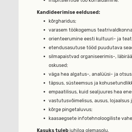
inspitsientide töö korraldamine.
Kandideerimise eeldused:
kõrgharidus;
varasem töökogemus teatrivaldkonna
orienteerumine eesti kultuuri- ja teat
etendusasutuse tööd puudutava sea
silmapaistvad organiseerimis-, läbir
oskused;
väga hea algatus-, analüüsi- ja otsu
täpsus, süsteemsus ja kohusetundlik
empaatilisus, kuid sealjuures hea en
vastutusvõimelisus, ausus, lojaalsus 
kõrge pingetaluvus;
kaasaegsete infotehnoloogiliste vah
Kasuks tuleb
juhiloa olemasolu.