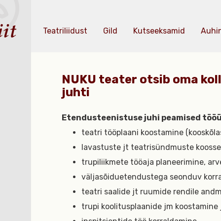
Teatriliidust
Gild
Kutseeksamid
Auhi
NUKU teater otsib oma koll
juhti
Etendusteenistuse juhi peamised töö
teatri tööplaani koostamine (kooskõla
lavastuste jt teatrisündmuste kooss
trupiliikmete tööaja planeerimine, ar
väljasõiduetendustega seonduv korra
teatri saalide jt ruumide rendile and
trupi koolitusplaanide jm koostamine j