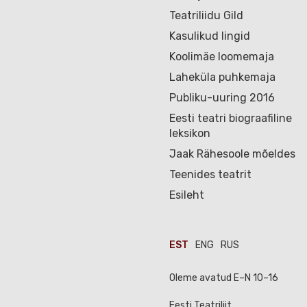
Teatriliidu Gild
Kasulikud lingid
Koolimäe loomemaja
Laheküla puhkemaja
Publiku-uuring 2016
Eesti teatri biograafiline
leksikon
Jaak Rähesoole mõeldes
Teenides teatrit
Esileht
EST
ENG
RUS
Oleme avatud E–N 10–16
Eesti Teatriliit