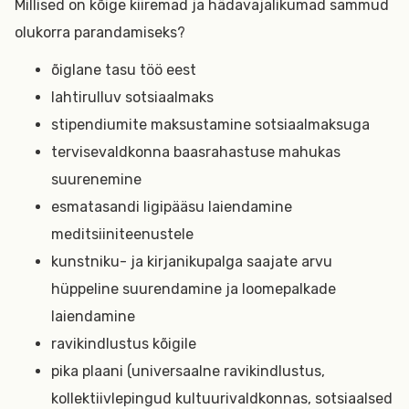
Millised on kõige kiiremad ja hädavajalikumad sammud
olukorra parandamiseks?
õiglane tasu töö eest
lahtirulluv sotsiaalmaks
stipendiumite maksustamine sotsiaalmaksuga
tervisevaldkonna baasrahastuse mahukas
suurenemine
esmatasandi ligipääsu laiendamine
meditsiiniteenustele
kunstniku- ja kirjanikupalga saajate arvu
hüppeline suurendamine ja loomepalkade
laiendamine
ravikindlustus kõigile
pika plaani (universaalne ravikindlustus,
kollektiivlepingud kultuurivaldkonnas, sotsiaalsed