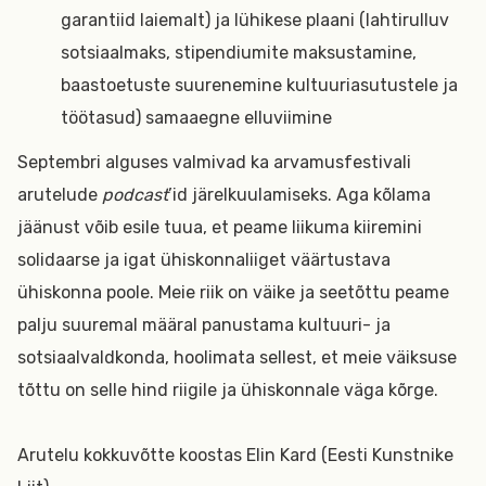
garantiid laiemalt) ja lühikese plaani (lahtirulluv
sotsiaalmaks, stipendiumite maksustamine,
baastoetuste suurenemine kultuuriasutustele ja
töötasud) samaaegne elluviimine
Septembri alguses valmivad ka arvamusfestivali
arutelude
podcast
’id järelkuulamiseks. Aga kõlama
jäänust võib esile tuua, et peame liikuma kiiremini
solidaarse ja igat ühiskonnaliiget väärtustava
ühiskonna poole. Meie riik on väike ja seetõttu peame
palju suuremal määral panustama kultuuri- ja
sotsiaalvaldkonda, hoolimata sellest, et meie väiksuse
tõttu on selle hind riigile ja ühiskonnale väga kõrge.
Arutelu kokkuvõtte koostas Elin Kard (Eesti Kunstnike