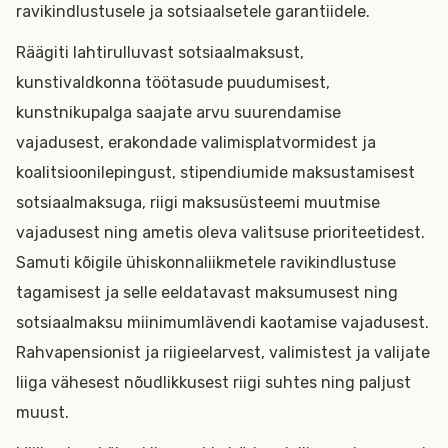
ravikindlustusele ja sotsiaalsetele garantiidele.
Räägiti lahtirulluvast sotsiaalmaksust,
kunstivaldkonna töötasude puudumisest,
kunstnikupalga saajate arvu suurendamise
vajadusest, erakondade valimisplatvormidest ja
koalitsioonilepingust, stipendiumide maksustamisest
sotsiaalmaksuga, riigi maksusüsteemi muutmise
vajadusest ning ametis oleva valitsuse prioriteetidest.
Samuti kõigile ühiskonnaliikmetele ravikindlustuse
tagamisest ja selle eeldatavast maksumusest ning
sotsiaalmaksu miinimumlävendi kaotamise vajadusest.
Rahvapensionist ja riigieelarvest, valimistest ja valijate
liiga vähesest nõudlikkusest riigi suhtes ning paljust
muust.