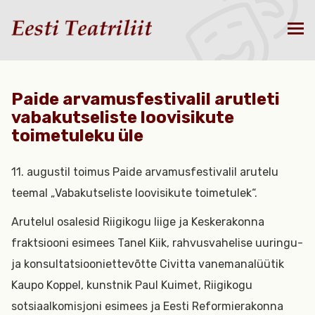
Paide arvamusfestivalil arutleti
vabakutseliste loovisikute
toimetuleku üle
11. augustil toimus Paide arvamusfestivalil arutelu
teemal „Vabakutseliste loovisikute toimetulek“.
Arutelul osalesid Riigikogu liige ja Keskerakonna
fraktsiooni esimees Tanel Kiik, rahvusvahelise uuringu-
ja konsultatsiooniettevõtte Civitta vanemanalüütik
Kaupo Koppel, kunstnik Paul Kuimet, Riigikogu
sotsiaalkomisjoni esimees ja Eesti Reformierakonna