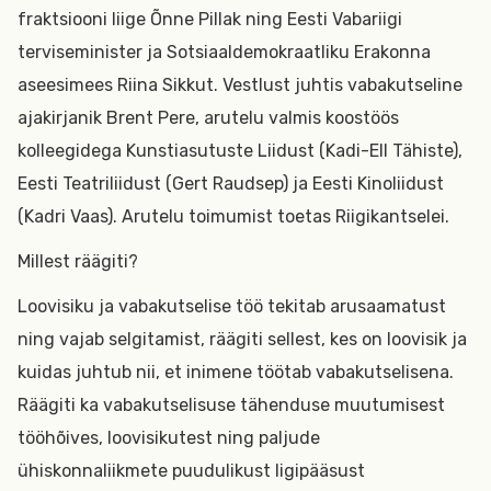
fraktsiooni liige Õnne Pillak ning Eesti Vabariigi
terviseminister ja Sotsiaaldemokraatliku Erakonna
aseesimees Riina Sikkut. Vestlust juhtis vabakutseline
ajakirjanik Brent Pere, arutelu valmis koostöös
kolleegidega Kunstiasutuste Liidust (Kadi-Ell Tähiste),
Eesti Teatriliidust (Gert Raudsep) ja Eesti Kinoliidust
(Kadri Vaas). Arutelu toimumist toetas Riigikantselei.
Millest räägiti?
Loovisiku ja vabakutselise töö tekitab arusaamatust
ning vajab selgitamist, räägiti sellest, kes on loovisik ja
kuidas juhtub nii, et inimene töötab vabakutselisena.
Räägiti ka vabakutselisuse tähenduse muutumisest
tööhõives, loovisikutest ning paljude
ühiskonnaliikmete puudulikust ligipääsust