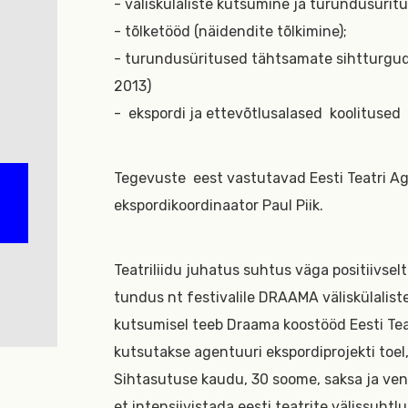
- väliskülaliste kutsumine ja turundusürit
- tõlketööd (näidendite tõlkimine);
- turundusüritused tähtsamate sihtturgude
2013)
-
ekspordi ja ettevõtlusalased
koolitused
Tegevuste
eest vastutavad Eesti Teatri Ag
ekspordikoordinaator Paul Piik.
Teatriliidu juhatus suhtus väga positiivselt
tundus nt festivalile DRAAMA väliskülaliste 
kutsumisel teeb Draama koostööd Eesti Teat
kutsutakse agentuuri ekspordiprojekti toe
Sihtasutuse kaudu, 30 soome, saksa ja vene 
et intensiivistada eesti teatrite välissuhtl