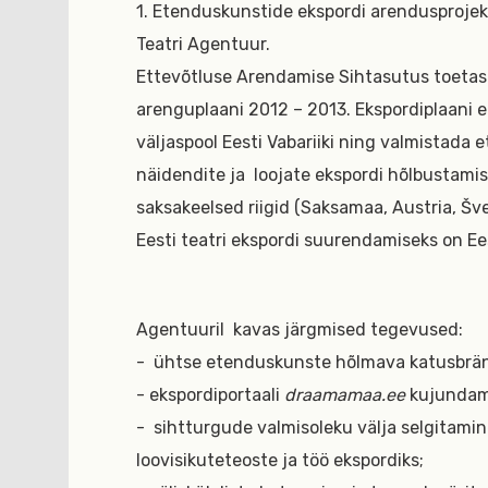
1. Etenduskunstide ekspordi arendusprojekti
Teatri Agentuur.
Ettevõtluse Arendamise Sihtasutus toetas
arenguplaani 2012 – 2013. Ekspordiplaani e
väljaspool Eesti Vabariiki ning valmistada 
näidendite ja
loojate ekspordi hõlbustami
saksakeelsed riigid (Saksamaa, Austria, Šv
Eesti teatri ekspordi suurendamiseks on Ee
Agentuuril
kavas järgmised tegevused:
-
ühtse etenduskunste hõlmava katusbrä
- ekspordiportaali
draamamaa.ee
kujundami
-
sihtturgude valmisoleku välja selgitami
loovisikuteteoste ja töö ekspordiks;