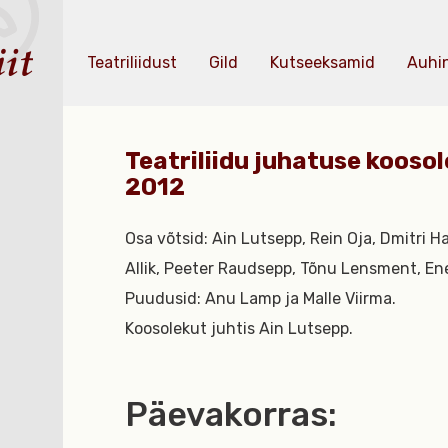
Teatriliidust
Gild
Kutseeksamid
Auhi
Teatriliidu juhatuse koosol
2012
Osa võtsid: Ain Lutsepp, Rein Oja, Dmitri H
Allik, Peeter Raudsepp, Tõnu Lensment, Ene
Puudusid: Anu Lamp ja Malle Viirma.
Koosolekut juhtis Ain Lutsepp.
Päevakorras: