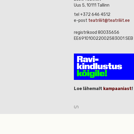
Uus 5, 10111 Tallinn
tel +372 646 4512
e-post
teatriliit@teatriliit.ee
registrikood 80035656
EE691010022002583001 SEB
Loe lähemalt
kampaaniast
!