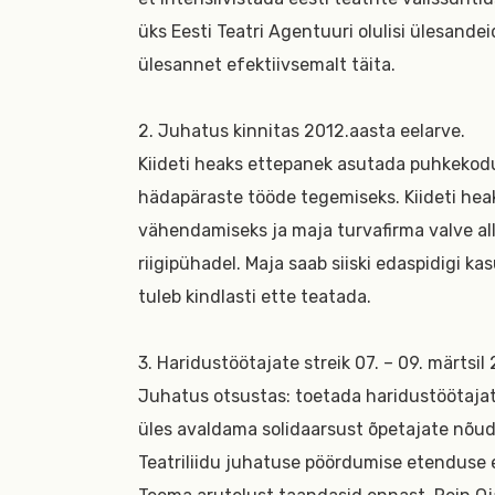
üks Eesti Teatri Agentuuri olulisi ülesande
ülesannet efektiivsemalt täita.
2. Juhatus kinnitas 2012.aasta eelarve.
Kiideti heaks ettepanek asutada puhkeko
hädapäraste tööde tegemiseks. Kiideti hea
vähendamiseks ja maja turvafirma valve al
riigipühadel. Maja saab siiski edaspidigi ka
tuleb kindlasti ette teatada.
3.
Haridustöötajate streik 07. – 09. märtsil 
Juhatus otsustas: toetada haridustöötajate
üles avaldama solidaarsust õpetajate nõu
Teatriliidu juhatuse pöördumise etenduse e