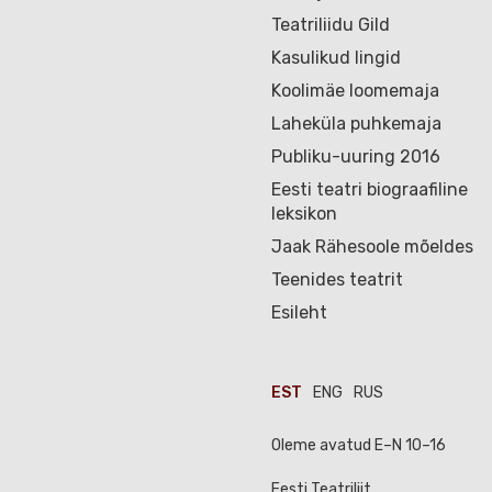
Teatriliidu Gild
Kasulikud lingid
Koolimäe loomemaja
Laheküla puhkemaja
Publiku-uuring 2016
Eesti teatri biograafiline
leksikon
Jaak Rähesoole mõeldes
Teenides teatrit
Esileht
EST
ENG
RUS
Oleme avatud E–N 10–16
Eesti Teatriliit