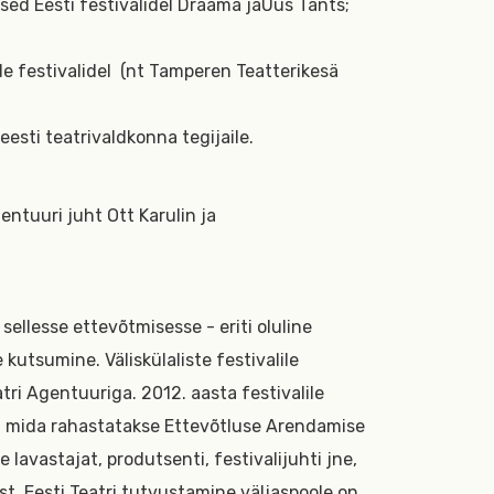
used Eesti festivalidel Draama jaUus Tants;
 festivalidel
(nt Tamperen Teatterikesä
eesti teatrivaldkonna tegijaile.
entuuri juht Ott Karulin ja
 sellesse ettevõtmisesse - eriti oluline
kutsumine. Väliskülaliste festivalile
ri Agentuuriga. 2012. aasta festivalile
l, mida rahastatakse Ettevõtluse Arendamise
lavastajat, produtsenti, festivalijuhti jne,
ust. Eesti Teatri tutvustamine väljaspoole on