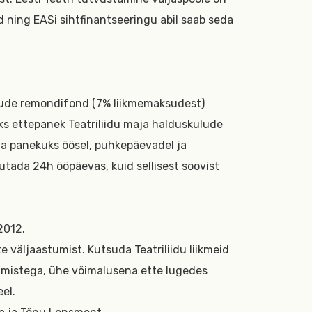
id ning EASi sihtfinantseeringu abil saab seda
dude remondifond (7% liikmemaksudest)
ks ettepanek Teatriliidu maja halduskulude
la panekuks öösel, puhkepäevadel ja
sutada 24h ööpäevas, kuid sellisest soovist
2012.
 väljaastumist. Kutsuda Teatriliidu liikmeid
dmistega, ühe võimalusena ette lugedes
el.