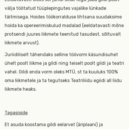
välja töötatud tüüplepingutes vajalike lünkade
täitmisega. Hoides töökorralduse lihtsana suudaksime
hoida ka opereerimiskulud madalad (eeldatavasti mõne
protsendi juures liikmete teenitud tasudest, sõltuvalt
liikmete arvust).
Juriidiliselt tähendaks selline töövorm käsundisuhet
ühelt poolt liikme ja gildi ning teiselt poolt gildi ja teatri
vahel. Gildi enda vorm oleks MTÜ, st ta kuuluks 100%
oma liikmetele ja ta tegutseks Teatriliidu egiidi all liidu
liikmete heaks.
Tagasiside
Et asuda koostama gildi eelarvet (äriplaani) ja