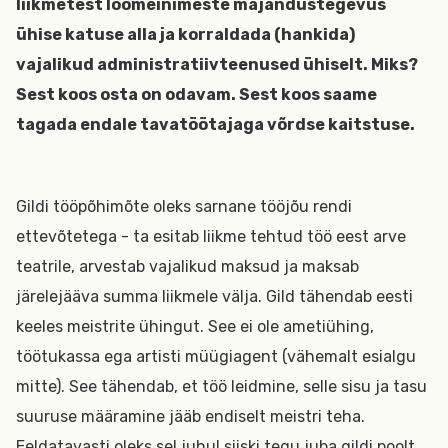
liikmetest loomeinimeste majandustegevus
ühise katuse alla ja korraldada (hankida)
vajalikud administratiivteenused ühiselt. Miks?
Sest koos osta on odavam. Sest koos saame
tagada endale tavatöötajaga võrdse kaitstuse.
Gildi tööpõhimõte oleks sarnane tööjõu rendi
ettevõtetega - ta esitab liikme tehtud töö eest arve
teatrile, arvestab vajalikud maksud ja maksab
järelejääva summa liikmele välja. Gild tähendab eesti
keeles meistrite ühingut. See ei ole ametiühing,
töötukassa ega artisti müügiagent (vähemalt esialgu
mitte). See tähendab, et töö leidmine, selle sisu ja tasu
suuruse määramine jääb endiselt meistri teha.
Eeldatavasti oleks sel juhul siiski tegu juba gildi poolt