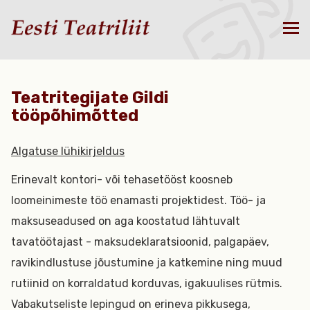
Teatritegijate Gildi
tööpõhimõtted
Algatuse lühikirjeldus
Erinevalt kontori- või tehasetööst koosneb
loomeinimeste töö enamasti projektidest. Töö- ja
maksuseadused on aga koostatud lähtuvalt
tavatöötajast - maksudeklaratsioonid, palgapäev,
ravikindlustuse jõustumine ja katkemine ning muud
rutiinid on korraldatud korduvas, igakuulises rütmis.
Vabakutseliste lepingud on erineva pikkusega,