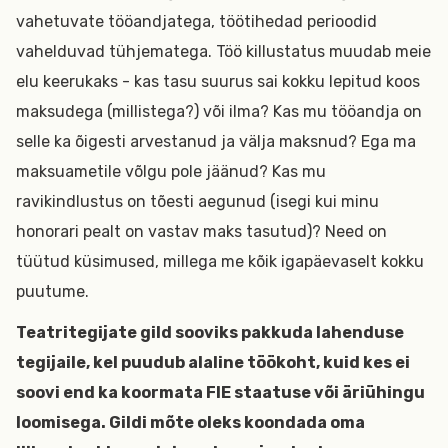
vahetuvate tööandjatega, töötihedad perioodid
vahelduvad tühjematega. Töö killustatus muudab meie
elu keerukaks - kas tasu suurus sai kokku lepitud koos
maksudega (millistega?) või ilma? Kas mu tööandja on
selle ka õigesti arvestanud ja välja maksnud? Ega ma
maksuametile võlgu pole jäänud? Kas mu
ravikindlustus on tõesti aegunud (isegi kui minu
honorari pealt on vastav maks tasutud)? Need on
tüütud küsimused, millega me kõik igapäevaselt kokku
puutume.
Teatritegijate gild sooviks pakkuda lahenduse
tegijaile, kel puudub alaline töökoht, kuid kes ei
soovi end ka koormata FIE staatuse või äriühingu
loomisega. Gildi mõte oleks koondada oma