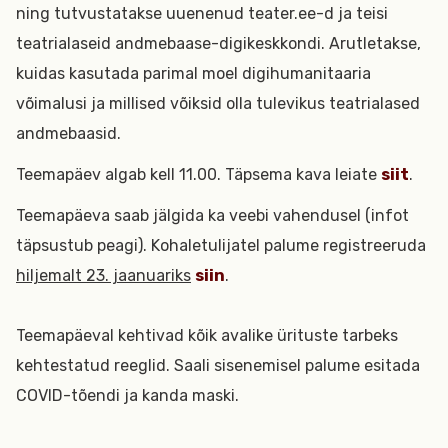
ning tutvustatakse uuenenud teater.ee-d ja teisi
teatrialaseid andmebaase-digikeskkondi. Arutletakse,
kuidas kasutada parimal moel digihumanitaaria
võimalusi ja millised võiksid olla tulevikus teatrialased
andmebaasid.
Teemapäev algab kell 11.00. Täpsema kava leiate
siit
.
Teemapäeva saab jälgida ka veebi vahendusel (infot
täpsustub peagi). Kohaletulijatel palume registreeruda
hiljemalt 23. jaanuariks
siin
.
Teemapäeval kehtivad kõik avalike ürituste tarbeks
kehtestatud reeglid. Saali sisenemisel palume esitada
COVID-tõendi ja kanda maski.