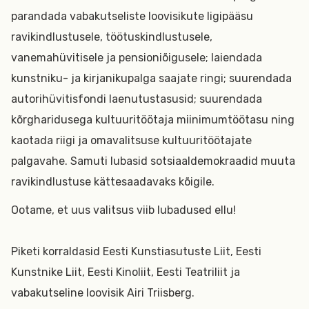
parandada vabakutseliste loovisikute ligipääsu
ravikindlustusele, töötuskindlustusele,
vanemahüvitisele ja pensioniõigusele; laiendada
kunstniku- ja kirjanikupalga saajate ringi; suurendada
autorihüvitisfondi laenutustasusid; suurendada
kõrgharidusega kultuuritöötaja miinimumtöötasu ning
kaotada riigi ja omavalitsuse kultuuritöötajate
palgavahe. Samuti lubasid sotsiaaldemokraadid muuta
ravikindlustuse kättesaadavaks kõigile.
Ootame, et uus valitsus viib lubadused ellu!
Piketi korraldasid Eesti Kunstiasutuste Liit, Eesti
Kunstnike Liit, Eesti Kinoliit, Eesti Teatriliit ja
vabakutseline loovisik Airi Triisberg.