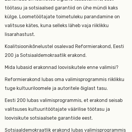
töötasu ja sotsiaalsed garantiid on ühe mündi kaks
külge. Loometöötajate toimetuleku parandamine on
valitsuse kätes, kuna selleks läheb vaja riiklikku
lisarahastust.
Koalitsioonikõnelustel osalevad Reformierakond, Eesti
200 ja Sotsiaaldemokraatlik erakond.
Mida lubasid erakonnad loovisikutele enne valimisi?
Reformierakond lubas oma valimisprogrammis riiklikku
tuge kultuuriloomele ja autoritele õiglast tasu.
Eesti 200 lubas valimisprogrammis, et erakond seisab
valitsuses kultuuritöötajate väärilise töötasu ja
loovisikute sotsiaalsete garantiide eest.
Sotsiaaldemokraatlik erakond lubas valimisprogrammis