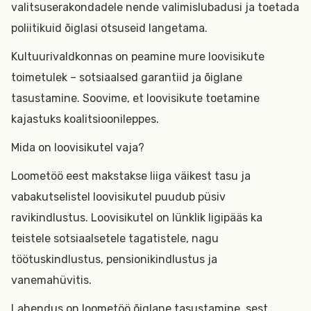
valitsuserakondadele nende valimislubadusi ja toetada
poliitikuid õiglasi otsuseid langetama.
Kultuurivaldkonnas on peamine mure loovisikute
toimetulek – sotsiaalsed garantiid ja õiglane
tasustamine. Soovime, et loovisikute toetamine
kajastuks koalitsioonileppes.
Mida on loovisikutel vaja?
Loometöö eest makstakse liiga väikest tasu ja
vabakutselistel loovisikutel puudub püsiv
ravikindlustus. Loovisikutel on lünklik ligipääs ka
teistele sotsiaalsetele tagatistele, nagu
töötuskindlustus, pensionikindlustus ja
vanemahüvitis.
Lahendus on loometöö õiglane tasustamine, sest