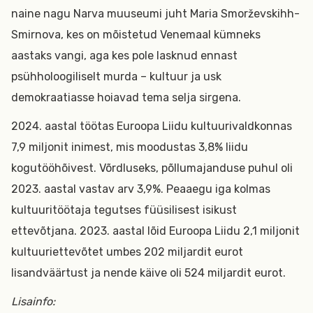
naine nagu Narva muuseumi juht Maria Smorževskihh-
Smirnova, kes on mõistetud Venemaal kümneks
aastaks vangi, aga kes pole lasknud ennast
psühholoogiliselt murda – kultuur ja usk
demokraatiasse hoiavad tema selja sirgena.
2024. aastal töötas Euroopa Liidu kultuurivaldkonnas
7,9 miljonit inimest, mis moodustas 3,8% liidu
kogutööhõivest. Võrdluseks, põllumajanduse puhul oli
2023. aastal vastav arv 3,9%. Peaaegu iga kolmas
kultuuritöötaja tegutses füüsilisest isikust
ettevõtjana. 2023. aastal lõid Euroopa Liidu 2,1 miljonit
kultuuriettevõtet umbes 202 miljardit eurot
lisandväärtust ja nende käive oli 524 miljardit eurot.
Lisainfo: