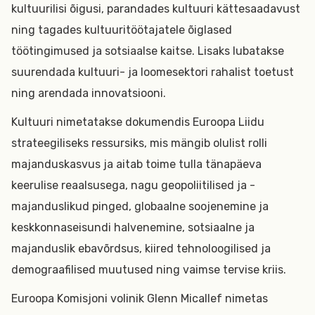
kultuurilisi õigusi, parandades kultuuri kättesaadavust
ning tagades kultuuritöötajatele õiglased
töötingimused ja sotsiaalse kaitse. Lisaks lubatakse
suurendada kultuuri- ja loomesektori rahalist toetust
ning arendada innovatsiooni.
Kultuuri nimetatakse dokumendis Euroopa Liidu
strateegiliseks ressursiks, mis mängib olulist rolli
majanduskasvus ja aitab toime tulla tänapäeva
keerulise reaalsusega, nagu geopoliitilised ja -
majanduslikud pinged, globaalne soojenemine ja
keskkonnaseisundi halvenemine, sotsiaalne ja
majanduslik ebavõrdsus, kiired tehnoloogilised ja
demograafilised muutused ning vaimse tervise kriis.
Euroopa Komisjoni volinik Glenn Micallef nimetas