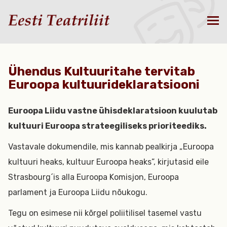
Ühendus Kultuuritahe tervitab
Euroopa kultuurideklaratsiooni
Euroopa Liidu vastne ühisdeklaratsioon kuulutab
kultuuri Euroopa strateegiliseks prioriteediks.
Vastavale dokumendile, mis kannab pealkirja „Euroopa
kultuuri heaks, kultuur Euroopa heaks”, kirjutasid eile
Strasbourg´is alla Euroopa Komisjon, Euroopa
parlament ja Euroopa Liidu nõukogu.
Tegu on esimese nii kõrgel poliitilisel tasemel vastu