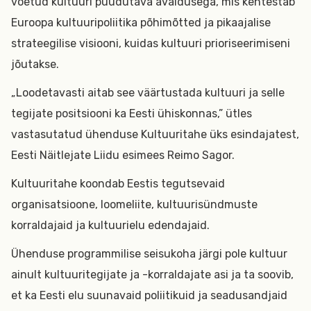
võetud kultuuri puudutava avaldusega, mis kehtestab
Euroopa kultuuripoliitika põhimõtted ja pikaajalise
strateegilise visiooni, kuidas kultuuri prioriseerimiseni
jõutakse.
„Loodetavasti aitab see väärtustada kultuuri ja selle
tegijate positsiooni ka Eesti ühiskonnas,” ütles
vastasutatud ühenduse Kultuuritahe üks esindajatest,
Eesti Näitlejate Liidu esimees Reimo Sagor.
Kultuuritahe koondab Eestis tegutsevaid
organisatsioone, loomeliite, kultuurisündmuste
korraldajaid ja kultuurielu edendajaid.
Ühenduse programmilise seisukoha järgi pole kultuur
ainult kultuuritegijate ja -korraldajate asi ja ta soovib,
et ka Eesti elu suunavaid poliitikuid ja seadusandjaid