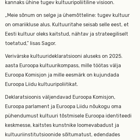
kannaks ühine tugev kultuuripoliitiline visioon.
„Meie sõnum on selge ja ühemõtteline: tugev kultuur
on omariikluse alus. Kultuuritahe seisab selle eest, et
Eesti kultuur oleks kaitstud, nähtav ja strateegiliselt
toetatud,” lisas Sagor.
Verivärske kultuurideklaratsiooni aluseks on 2025.
aasta Euroopa kultuurikompass, mille töötas välja
Euroopa Komisjon ja mille eesmärk on kujundada
Euroopa Liidu kultuuripoliitikat.
Deklaratsioonis väljendavad Euroopa Komisjon,
Euroopa parlament ja Euroopa Liidu nõukogu oma
pühendumust kultuuri tõstmisele Euroopa identiteedi
keskmesse, kaitstes kunstnike loomevabadust ja
kultuuriinstitutsioonide sõltumatust, edendades