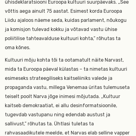
ühisdeklaratsiooni Euroopa kultuuri suurpäevaks. „See
võttis aega ainult 75 aastat. Esimest korda Euroopa
Liidu ajaloos näeme seda, kuidas parlament, nõukogu
ja komisjon tulevad kokku ja võtavad vastu ühise
poliitilise tahteavalduse kultuuri kohta,” rõhutas ta
oma kõnes.
Kultuuri mõju kohta tõi ta ootamatult näite Narvast,
mida ta Euroopa päeval külastas – ta nimetas kultuuri
esimeseks strateegiliseks kaitseliiniks valede ja
propaganda vastu, millega Venemaa üritas tulemuseta
teiselt poolt Narva jõge inimesi mõjutada. „Kultuur
kaitseb demokraatiat, ei allu desinformatsioonile,
tugevdab vastupanu ning edendab austust ja
sallivust,” rõhutas ta. Ühtlasi tuletas ta
rahvasaadikutele meelde, et Narvas elab selline vapper