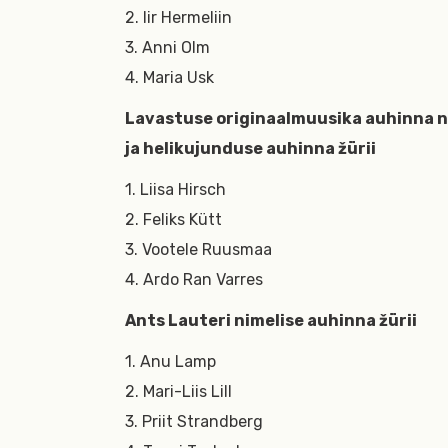
2. Iir Hermeliin
3. Anni Olm
4. Maria Usk
Lavastuse originaalmuusika auhinna ni
ja helikujunduse auhinna žürii
1. Liisa Hirsch
2. Feliks Kütt
3. Vootele Ruusmaa
4. Ardo Ran Varres
Ants Lauteri nimelise auhinna žürii
1. Anu Lamp
2. Mari-Liis Lill
3. Priit Strandberg