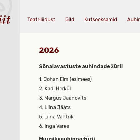
Teatriliidust
Gild
Kutseeksamid
Auhi
2026
Sõnalavastuste auhindade žürii
1. Johan Elm (esimees)
2. Kadi Herkül
3. Margus Jaanovits
4. Liina Jääts
5. Liina Vahtrik
6. Inga Vares
Muusikaauhinna žürii