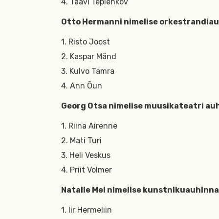
4. Taavi Teplenkov
Otto Hermanni nimelise orkestrandiau
1. Risto Joost
2. Kaspar Mänd
3. Kulvo Tamra
4. Ann Õun
Georg Otsa nimelise muusikateatri auh
1. Riina Airenne
2. Mati Turi
3. Heli Veskus
4. Priit Volmer
Natalie Mei nimelise kunstnikuauhinna 
1. Iir Hermeliin