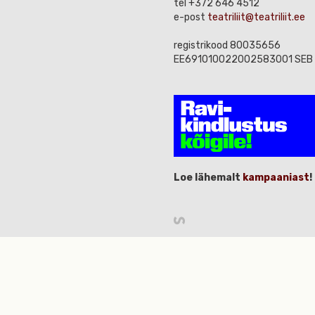
tel +372 646 4512
e-post
teatriliit@teatriliit.ee
registrikood 80035656
EE691010022002583001 SEB
Loe lähemalt
kampaaniast
!