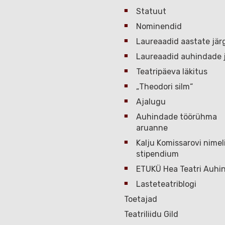
Statuut
Nominendid
Laureaadid aastate jär
Laureaadid auhindade j
Teatripäeva läkitus
„Theodori silm“
Ajalugu
Auhindade töörühma
aruanne
Kalju Komissarovi nimel
stipendium
ETUKÜ Hea Teatri Auhi
Lasteteatriblogi
Toetajad
Teatriliidu Gild