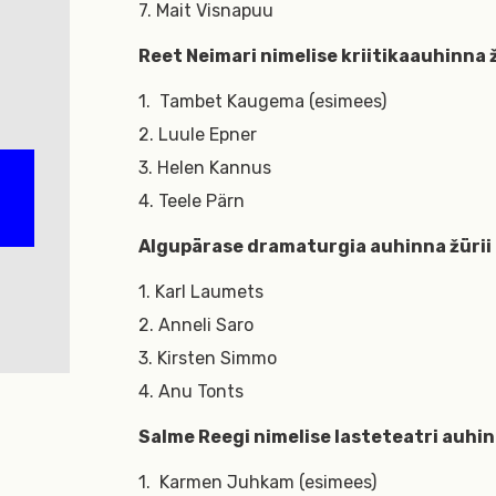
7. Mait Visnapuu
Reet Neimari nimelise kriitikaauhinna ž
1. Tambet Kaugema (esimees)
2. Luule Epner
3. Helen Kannus
4. Teele Pärn
Algupärase dramaturgia auhinna žürii
1. Karl Laumets
2. Anneli Saro
3. Kirsten Simmo
4. Anu Tonts
Salme Reegi nimelise lasteteatri auhin
1. Karmen Juhkam (esimees)