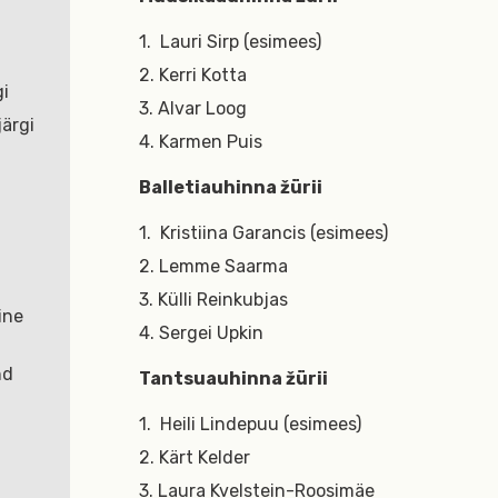
1. Lauri Sirp (esimees)
2. Kerri Kotta
gi
3. Alvar Loog
ärgi
4. Karmen Puis
Balletiauhinna žürii
1. Kristiina Garancis (esimees)
2. Lemme Saarma
3. Külli Reinkubjas
ine
4. Sergei Upkin
nd
Tantsuauhinna žürii
1. Heili Lindepuu (esimees)
2. Kärt Kelder
3. Laura Kvelstein-Roosimäe