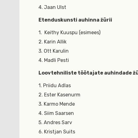
4. Jaan Ulst
Etenduskunsti auhinna žürii
1. Keithy Kuuspu (esimees)
2. Karin Allik
3. Ott Karulin
4. Madli Pesti
Loovtehniliste töötajate auhindade žü
1. Priidu Adlas
2. Ester Kasenurm
3. Karmo Mende
4. Siim Saarsen
5. Andres Sarv
6. Kristjan Suits