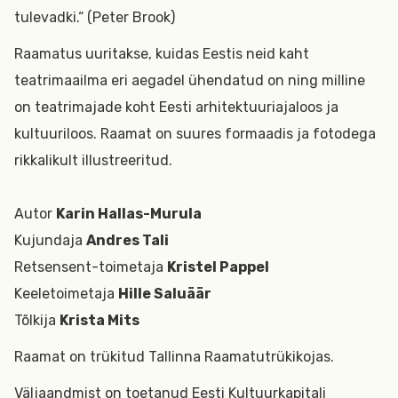
tulevadki.“ (Peter Brook)
Raamatus uuritakse, kuidas Eestis neid kaht
teatrimaailma eri aegadel ühendatud on ning milline
on teatrimajade koht Eesti arhitektuuriajaloos ja
kultuuriloos. Raamat on suures formaadis ja fotodega
rikkalikult illustreeritud.
Autor
Karin Hallas-Murula
Kujundaja
Andres Tali
Retsensent-toimetaja
Kristel Pappel
Keeletoimetaja
Hille Saluäär
Tõlkija
Krista Mits
Raamat on trükitud Tallinna Raamatutrükikojas.
Väljaandmist on toetanud Eesti Kultuurkapitali