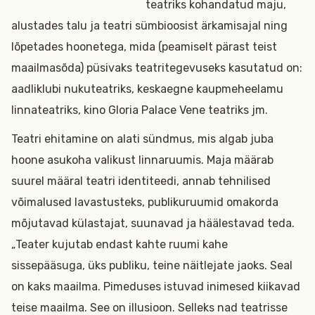
teatriks kohandatud maju,
alustades talu ja teatri sümbioosist ärkamisajal ning
lõpetades hoonetega, mida (peamiselt pärast teist
maailmasõda) püsivaks teatritegevuseks kasutatud on:
aadliklubi nukuteatriks, keskaegne kaupmeheelamu
linnateatriks, kino Gloria Palace Vene teatriks jm.
Teatri ehitamine on alati sündmus, mis algab juba
hoone asukoha valikust linnaruumis. Maja määrab
suurel määral teatri identiteedi, annab tehnilised
võimalused lavastusteks, publikuruumid omakorda
mõjutavad külastajat, suunavad ja häälestavad teda.
„Teater kujutab endast kahte ruumi kahe
sissepääsuga, üks publiku, teine näitlejate jaoks. Seal
on kaks maailma. Pimeduses istuvad inimesed kiikavad
teise maailma. See on illusioon. Selleks nad teatrisse