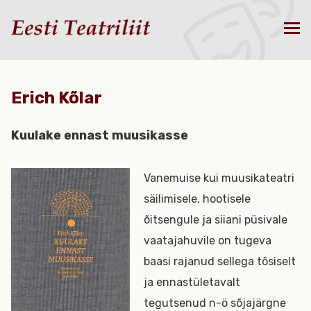
Erich Kõlar
Kuulake ennast muusikasse
Vanemuise kui muusikateatri
säilimisele, hootisele
õitsengule ja siiani püsivale
vaatajahuvile on tugeva
baasi rajanud sellega tõsiselt
ja ennastületavalt
tegutsenud n-ö sõjajärgne